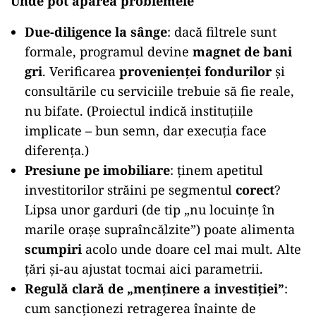
Unde pot apărea problemele
Due-diligence la sânge
: dacă filtrele sunt
formale, programul devine
magnet de bani
gri
. Verificarea
provenienței fondurilor
și
consultările cu serviciile trebuie să fie reale,
nu bifate. (Proiectul indică instituțiile
implicate – bun semn, dar execuția face
diferența.)
Presiune pe imobiliare
: ținem apetitul
investitorilor străini pe segmentul
corect
?
Lipsa unor garduri (de tip „nu locuințe în
marile orașe supraîncălzite”) poate alimenta
scumpiri
acolo unde doare cel mai mult. Alte
țări și-au ajustat tocmai aici parametrii.
Regulă clară de „menținere a investiției”
:
cum sancționezi retragerea înainte de