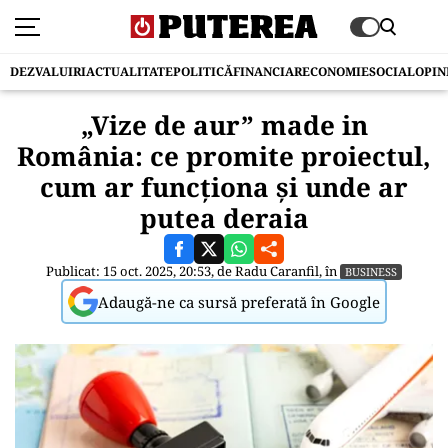
DEZVALUIRI
ACTUALITATE
POLITICĂ
FINANCIAR
ECONOMIE
SOCIAL
OPIN
„Vize de aur” made in
România: ce promite proiectul,
cum ar funcționa și unde ar
putea deraia
Publicat: 15 oct. 2025, 20:53, de
Radu Caranfil
, în
BUSINESS
Adaugă-ne ca sursă preferată în Google