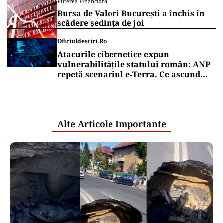
Puterea Financiara
Bursa de Valori București a închis în
scădere ședința de joi
Oficiuldestiri.ro
Atacurile cibernetice expun
vulnerabilitățile statului român: ANP
repetă scenariul e‑Terra. Ce ascund
comunicările oficiale și cine răspunde
pentru mentenanța IT a instituțiilor
publice
Alte Articole Importante