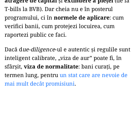
atragere de capital
și
extindere a pieței
(de la
T-bills la BVB). Dar cheia nu e în posterul
programului, ci în
normele de aplicare
: cum
verifici banii, cum protejezi locuirea, cum
raportezi public ce faci.
Dacă d
ue-diligence
-ul e autentic și regulile sunt
inteligent calibrate, „viza de aur” poate fi, în
sfârșit,
viza de normalitate
: bani curați, pe
termen lung, pentru
un stat care are nevoie de
mai mult decât promisiuni
.