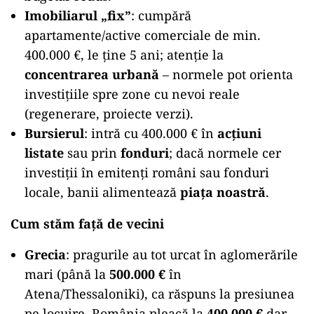
Imobiliarul „fix”
: cumpără
apartamente/active comerciale de min.
400.000 €, le ține 5 ani; atenție la
concentrarea urbană
– normele pot orienta
investițiile spre zone cu nevoi reale
(regenerare, proiecte verzi).
Bursierul
: intră cu 400.000 € în
acțiuni
listate
sau prin
fonduri
; dacă normele cer
investiții în emitenți români sau fonduri
locale, banii alimentează
piața noastră
.
Cum stăm față de vecini
Grecia
: pragurile au tot urcat în aglomerările
mari (până la
500.000 €
în
Atena/Thessaloniki), ca răspuns la presiunea
pe locuire. România pleacă la
400.000 €
dar,