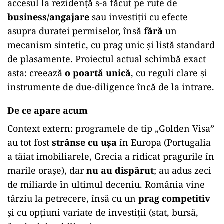
accesul la rezidență s-a făcut pe rute de
business/angajare
sau investiții cu efecte
asupra duratei permiselor, însă
fără
un
mecanism sintetic, cu prag unic și listă standard
de plasamente. Proiectul actual schimbă exact
asta: creează
o poartă unică
, cu reguli clare și
instrumente de due-diligence încă de la intrare.
De ce apare acum
Context extern: programele de tip „Golden Visa”
au tot fost
strânse cu ușa
în Europa (Portugalia
a tăiat imobiliarele, Grecia a ridicat pragurile în
marile orașe), dar
nu au dispărut
; au adus zeci
de miliarde în ultimul deceniu. România vine
târziu la petrecere, însă cu un
prag competitiv
și cu opțiuni variate de investiții (stat, bursă,