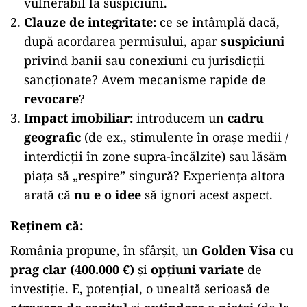
vulnerabil la suspiciuni.
Clauze de integritate:
ce se întâmplă dacă,
după acordarea permisului, apar
suspiciuni
privind banii sau conexiuni cu jurisdicții
sancționate? Avem mecanisme rapide de
revocare
?
Impact imobiliar:
introducem un
cadru
geografic
(de ex., stimulente în orașe medii /
interdicții în zone supra-încălzite) sau lăsăm
piața să „respire” singură? Experiența altora
arată că
nu e o idee
să ignori acest aspect.
Reținem că:
România propune, în sfârșit, un
Golden Visa
cu
prag clar (400.000 €)
și
opțiuni variate
de
investiție. E, potențial, o unealtă serioasă de