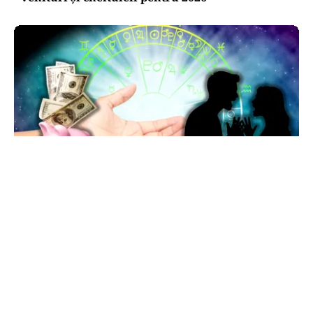
HOROSCOP
Horoscop 7 august 2026: ziua în care Berbecii își
pierd răbdarea, iar Taurii pierd bani
TOS
Politica Cookies
Protecția Datelor Personale
Despre Noi
Publicitate
Echipa