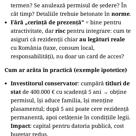
termen? Se anulează permisul de ședere? În
cât timp? Detaliile trebuie betonate în
norme
.
Fără „cerință de prezență”
= bine pentru
atractivitate, dar
risc
pentru integrare: cum te
asiguri că rezidenții chiar
au legături reale
cu România (taxe, consum local,
responsabilități), nu doar un card de acces?
Cum ar arăta în practică (exemple ipotetice)
Investitorul conservator
: cumpără
titluri de
stat
de 400.000 € cu scadență 5 ani → obține
permisul, își aduce familia, își menține
plasamentul; după 5 ani poate cere rezidență
permanentă, apoi cetățenie în condițiile legii.
Impact
: capital pentru datoria publică, cost
bugetar redus.