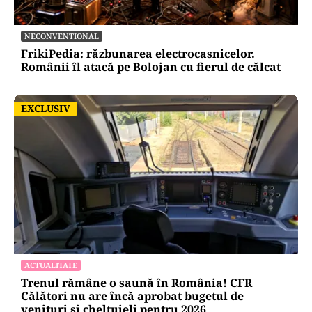
NECONVENTIONAL
FrikiPedia: răzbunarea electrocasnicelor.
Românii îl atacă pe Bolojan cu fierul de călcat
EXCLUSIV
EXCLUSIV
ACTUALITATE
Trenul rămâne o saună în România! CFR
Călători nu are încă aprobat bugetul de
venituri și cheltuieli pentru 2026