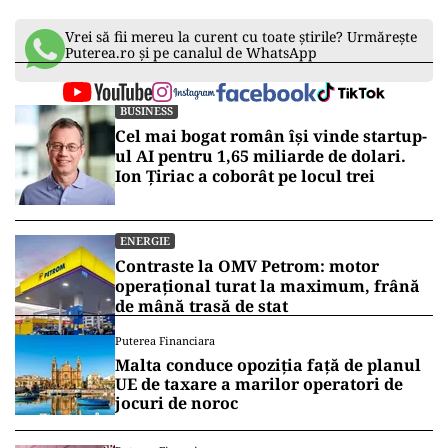
Vrei să fii mereu la curent cu toate știrile? Urmărește
Puterea.ro și pe canalul de WhatsApp
BUSINESS
Cel mai bogat român își vinde startup-
ul AI pentru 1,65 miliarde de dolari.
Ion Țiriac a coborât pe locul trei
ENERGIE
Contraste la OMV Petrom: motor
operațional turat la maximum, frână
de mână trasă de stat
Puterea Financiara
Malta conduce opoziția față de planul
UE de taxare a marilor operatori de
jocuri de noroc