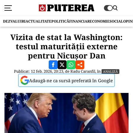
DEZVALUIRI
ACTUALITATE
POLITICĂ
FINANCIAR
ECONOMIE
SOCIAL
OPIN
Vizita de stat la Washington:
testul maturității externe
pentru Nicușor Dan
Publicat: 12 feb. 2026, 20:23, de
Radu Caranfil
, în
ANALIZĂ
Adaugă-ne ca sursă preferată în Google