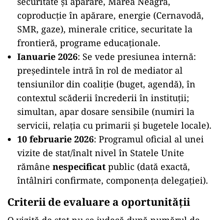
securitate și apărare, Marea Neagră,
coproducție în apărare, energie (Cernavodă,
SMR, gaze), minerale critice, securitate la
frontieră, programe educaționale.
Ianuarie 2026
: Se vede presiunea internă:
președintele intră în rol de mediator al
tensiunilor din coaliție (buget, agendă), în
contextul scăderii încrederii în instituții;
simultan, apar dosare sensibile (numiri la
servicii, relația cu primarii și bugetele locale).
10 februarie 2026
: Programul oficial al unei
vizite de stat/înalt nivel în Statele Unite
rămâne
nespecificat
public (dată exactă,
întâlniri confirmate, componența delegației).
Criterii de evaluare a oportunității