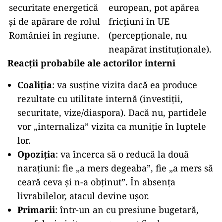
securitate energetică
european, pot apărea
și de apărare de rolul
fricțiuni în UE
României în regiune.
(percepționale, nu
neapărat instituționale).
Reacții probabile ale actorilor interni
Coaliția
: va susține vizita dacă ea produce
rezultate cu utilitate internă (investiții,
securitate, vize/diaspora). Dacă nu, partidele
vor „internaliza” vizita ca muniție în luptele
lor.
Opoziția
: va încerca să o reducă la două
narațiuni: fie „a mers degeaba”, fie „a mers să
ceară ceva și n-a obținut”. În absența
livrabilelor, atacul devine ușor.
Primarii
: într-un an cu presiune bugetară,