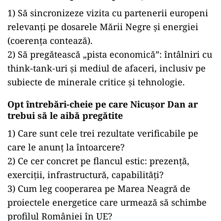
1) Să sincronizeze vizita cu partenerii europeni
relevanți pe dosarele Mării Negre și energiei
(coerența contează).
2) Să pregătească „pista economică”: întâlniri cu
think-tank-uri și mediul de afaceri, inclusiv pe
subiecte de minerale critice și tehnologie.
Opt întrebări-cheie pe care Nicușor Dan ar
trebui să le aibă pregătite
1) Care sunt cele trei rezultate verificabile pe
care le anunț la întoarcere?
2) Ce cer concret pe flancul estic: prezență,
exerciții, infrastructură, capabilități?
3) Cum leg cooperarea pe Marea Neagră de
proiectele energetice care urmează să schimbe
profilul României în UE?