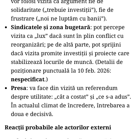
vor folosi vizita ca argument fie de
solidaritate („trebuie investiții”), fie de
frustrare („noi ne luptăm cu banii”).
Sindicatele și zona bugetară
: pot percepe
vizita ca „lux” dacă sunt în plin conflict cu
reorganizări; pe de altă parte, pot sprijini
dacă vizita promite investiții și proiecte care
stabilizează locurile de muncă. (Detalii de
poziționare punctuală la 10 feb. 2026:
nespecificat
.)
Presa
: va face din vizită un referendum
despre utilitate: „cât a costat” și „ce s-a adus”.
În actualul climat de încredere, întrebarea a
doua e decisivă.
Reacții probabile ale actorilor externi