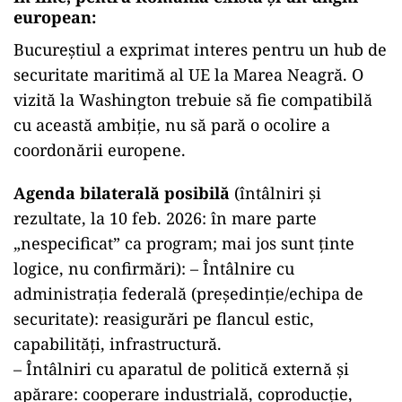
european:
Bucureștiul a exprimat interes pentru un hub de
securitate maritimă al UE la Marea Neagră. O
vizită la Washington trebuie să fie compatibilă
cu această ambiție, nu să pară o ocolire a
coordonării europene.
Agenda bilaterală posibilă
(întâlniri și
rezultate, la 10 feb. 2026: în mare parte
„nespecificat” ca program; mai jos sunt ținte
logice, nu confirmări): – Întâlnire cu
administrația federală (președinție/echipa de
securitate): reasigurări pe flancul estic,
capabilități, infrastructură.
– Întâlniri cu aparatul de politică externă și
apărare: cooperare industrială, coproducție,