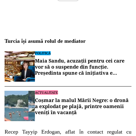
Turcia își asumă rolul de mediator
POLITICĂ
Maia Sandu, acuzații pentru cei care
vor să o suspende din funcție.
Președinta spune că inițiativa e
coordonată de Rusia
ACTUALITATE
Coșmar la malul Mării Negre: o dronă
a explodat pe plajă, printre oamenii
veniți în vacanță
Recep Tayyip Erdogan, aflat în contact regulat cu