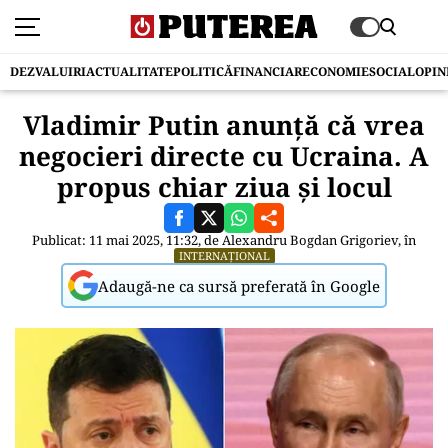
DEZVALUIRI
ACTUALITATE
POLITICĂ
FINANCIAR
ECONOMIE
SOCIAL
OPIN
Vladimir Putin anunță că vrea
negocieri directe cu Ucraina. A
propus chiar ziua și locul
Publicat: 11 mai 2025, 11:32, de
Alexandru Bogdan Grigoriev
, în
INTERNAȚIONAL
Adaugă-ne ca sursă preferată în Google