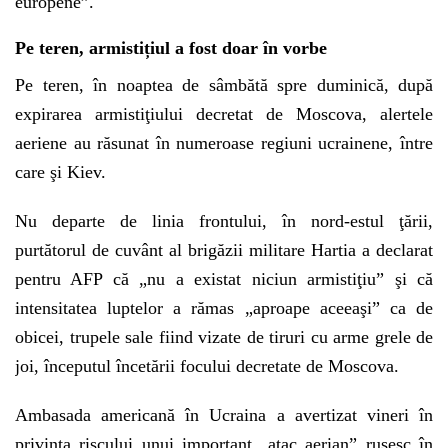
europene”.
Pe teren, armistițiul a fost doar în vorbe
Pe teren, în noaptea de sâmbătă spre duminică, după
expirarea armistiţiului decretat de Moscova, alertele
aeriene au răsunat în numeroase regiuni ucrainene, între
care şi Kiev.
Nu departe de linia frontului, în nord-estul ţării,
purtătorul de cuvânt al brigăzii militare Hartia a declarat
pentru AFP că „nu a existat niciun armistiţiu” şi că
intensitatea luptelor a rămas „aproape aceeaşi” ca de
obicei, trupele sale fiind vizate de tiruri cu arme grele de
joi, începutul încetării focului decretate de Moscova.
Ambasada americană în Ucraina a avertizat vineri în
privinţa riscului unui important „atac aerian” rusesc în