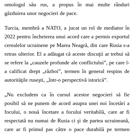
omologul său rus, a propus în mai multe rânduri
găzduirea unor negocieri de pace.
Turcia, membră a NATO, a jucat un rol de mediator în
2022 pentru încheierea unui acord care a permis exportul
cerealelor ucrainene pe Marea Neagră, din care Rusia s-a
retras ulterior. El a adăugat că aceste discuţii ar trebui să
se refere la „cauzele profunde ale conflictului”, pe care l-
a calificat drept „război”, termen în general respins de
autorităţile ruseşti, „într-o perspectivă istorică”.
„
Nu excludem ca în cursul acestor negocieri să fie
posibil să ne punem de acord asupra unei noi încetări a
focului, o nouă încetare a focului veritabilă, care ar fi
respectată nu numai de Rusia ci şi de partea ucraineană,
care ar fi primul pas către o pace durabilă pe termen