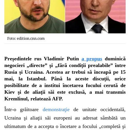
Foto: edition.cnn.com
Preşedintele rus Vladimir Putin
a propus
duminică
negocieri „directe” şi „fără condiţii prealabile” între
Rusia şi Ucraina. Acestea ar trebui să înceapă pe 15
mai, la Istanbul. Până la aceste discuţii, orice
posibilitate de a institui încetarea focului cerută de
Kiev şi de aliaţii săi este exclusă, a mai transmis
Kremlinul, relatează AFP.
Într-o grăitoare
demonstraţie
de unitate occidentală,
Ucraina şi aliaţii săi europeni au adresat sâmbătă un
ultimatum de a accepta o încetare a focului „completă şi