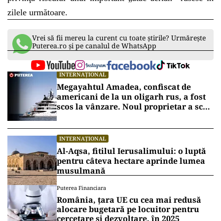
zilele următoare.
Vrei să fii mereu la curent cu toate știrile? Urmărește
Puterea.ro și pe canalul de WhatsApp
INTERNAȚIONAL
Megayahtul Amadea, confiscat de
americani de la un oligarh rus, a fost
scos la vânzare. Noul proprietar a scos
din conturi 187 de milioane de dolari
INTERNAȚIONAL
Al-Aqsa, fitilul Ierusalimului: o luptă
pentru câteva hectare aprinde lumea
musulmană
Puterea Financiara
România, țara UE cu cea mai redusă
alocare bugetară pe locuitor pentru
cercetare și dezvoltare, în 2025