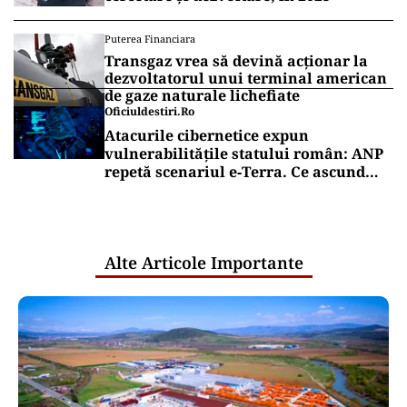
Puterea Financiara
Transgaz vrea să devină acționar la
dezvoltatorul unui terminal american
de gaze naturale lichefiate
Oficiuldestiri.ro
Atacurile cibernetice expun
vulnerabilitățile statului român: ANP
repetă scenariul e‑Terra. Ce ascund
comunicările oficiale și cine răspunde
pentru mentenanța IT a instituțiilor
publice
Alte Articole Importante