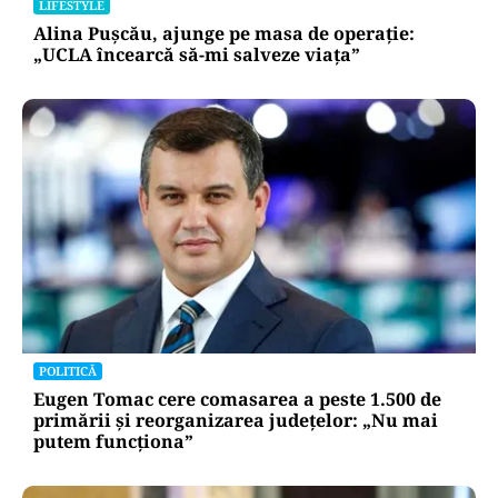
LIFESTYLE
Alina Pușcău, ajunge pe masa de operație:
„UCLA încearcă să-mi salveze viața”
POLITICĂ
Eugen Tomac cere comasarea a peste 1.500 de
primării și reorganizarea județelor: „Nu mai
putem funcționa”