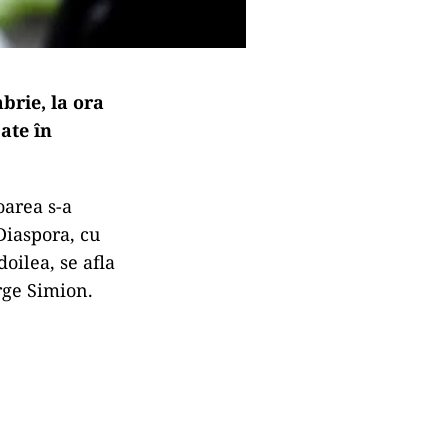
brie, la ora
ate în
oarea s-a
Diaspora, cu
doilea, se afla
rge Simion.