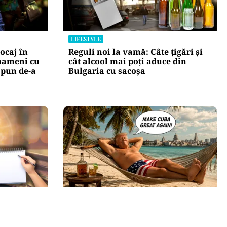
LIFESTYLE
ocaj în
Reguli noi la vamă: Câte țigări și
oameni cu
cât alcool mai poți aduce din
 pun de-a
Bulgaria cu sacoșa
INTERNAȚIONAL
ternică din
Cuba, prinsă în menghină. Marco
lul simplu
Rubio avertizează Havana că nu