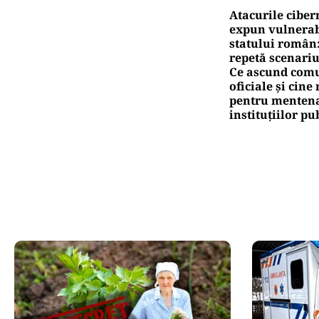
Atacurile ciber
expun vulnerabi
statului român
repetă scenariu
Ce ascund comu
oficiale și cin
pentru mentena
instituțiilor pu