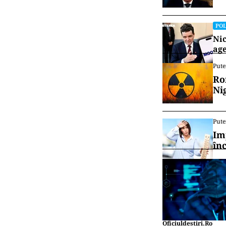
POL
Nic
age
Pute
Ro
Ni
Pute
Im
în
Oficiuldestiri.ro