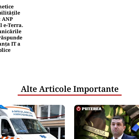
netice
litățile
: ANP
l e‑Terra.
nicările
e răspunde
nța IT a
blice
Alte Articole Importante