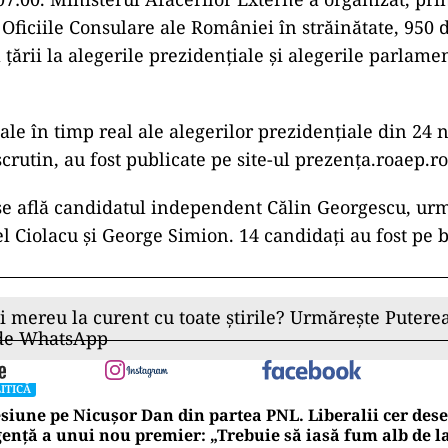
Oficiile Consulare ale României în străinătate, 950 d
 țării la alegerile prezidențiale și alegerile parlame
iale în timp real ale alegerilor prezidențiale din 24 
crutin, au fost publicate pe site-ul prezența.roaep.ro
se află candidatul independent Călin Georgescu, ur
l Ciolacu și George Simion. 14 candidați au fost pe 
ii mereu la curent cu toate știrile? Urmărește Puterea
 de WhatsApp
ITICĂ
siune pe Nicușor Dan din partea PNL. Liberalii cer de
ență a unui nou premier: „Trebuie să iasă fum alb de l