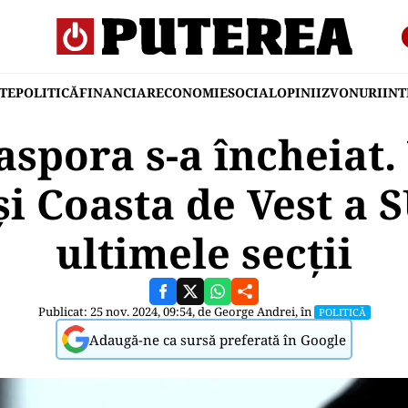
TE
POLITICĂ
FINANCIAR
ECONOMIE
SOCIAL
OPINII
ZVONURI
IN
iaspora s-a încheiat
i Coasta de Vest a 
ultimele secții
Publicat: 25 nov. 2024, 09:54, de
George Andrei
, în
POLITICĂ
Adaugă-ne ca sursă preferată în Google