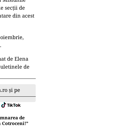
e secții de
ntare din acest
noiembrie,
.
mat de Elena
buletinele de
.ro și pe
semnarea de
a Cotroceni!”