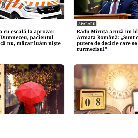
APĂRARE
cu escală la aprozar.
Radu Miruță acuză un bl
 Dumnezeu, pacientul
Armata Română: „Sunt 
acă nu, măcar luăm niște
putere de decizie care se
curmezișul”
HOROSCOP
 temperaturile în
Ziua de 8.08, cea mai pu
sub 25 de grade. Ce arată
an pentru dorințe. Ritua