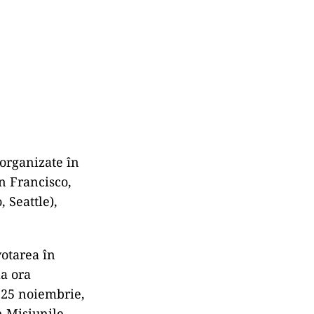
 organizate în
an Francisco,
 Seattle),
votarea în
la ora
 25 noiembrie,
n Misiunile