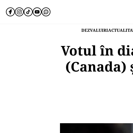
DEZVALUIRI
ACTUALITA
Votul în d
(Canada) ș