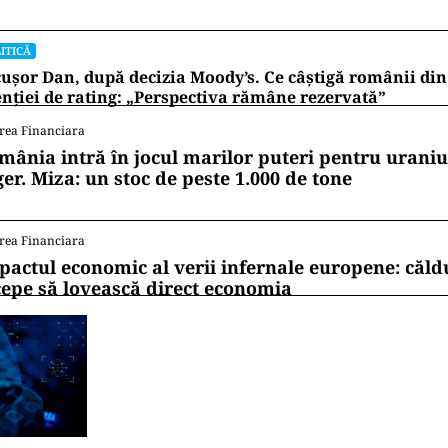
ITICĂ
ușor Dan, după decizia Moody’s. Ce câștigă românii din
nției de rating: „Perspectiva rămâne rezervată”
rea Financiara
mânia intră în jocul marilor puteri pentru uraniul
ger. Miza: un stoc de peste 1.000 de tone
rea Financiara
pactul economic al verii infernale europene: căl
cepe să lovească direct economia