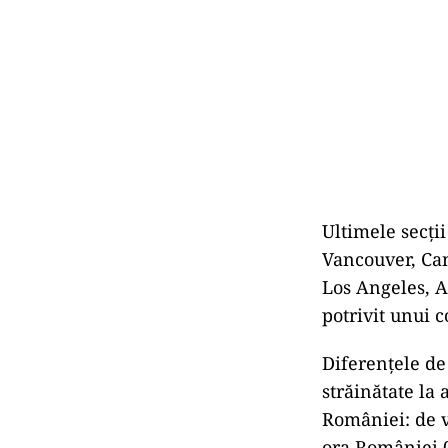
Ultimele secții
Vancouver, Can
Los Angeles, A
potrivit unui
Diferențele de 
străinătate la 
României: de v
ora României 0