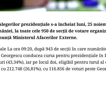
alegerilor prezidențiale s-a încheiat luni, 25 noiem
âniei, la toate cele 950 de secții de votare organiz
anunță Ministerul Afacerilor Externe.
iale La ora 09:20, după 943 de secții în care numărăt
n Georgescu conducea cursa pentru prezidențiale în 
ri (43,34%), iar pe locul doi, eligibil pentru turul al 
 cu 212.748 (26,81%), cu 116.856 de voturi peste Geo
Play