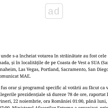
 unde s-a încheiat votarea în străinătate au fost cele
ada, și în localitățile de pe Coasta de Vest a SUA (S
naheim, Las Vegas, Portland, Sacramento, San Diego,
 comunicat MAE.
fus orar și programul specific al votării au făcut ca 
alegerile prezidențiale să dureze 78 de ore, raportat 
ineri, 22 noiembrie, ora României 01:00, până luni,
7:00. Ministerul Afacerilor Externe a organizat, pri