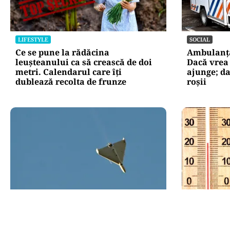
LIFESTYLE
SOCIAL
Ce se pune la rădăcina
Ambulanța 
leușteanului ca să crească de doi
Dacă vrea
metri. Calendarul care îți
ajunge; d
dublează recolta de frunze
roșii
ACTUALITATE
METEO
Alertă de securitate. O dronă a
Când scad
intrat din România în Bulgaria şi
București 