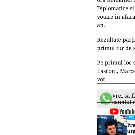
Diplomatice și 
votare în afara
an.
Rezultate parț
primul tur de s
Pe primul loc 
Lasconi, Marce
vot.
Vrei să f
canalul
POL
Pre
urg