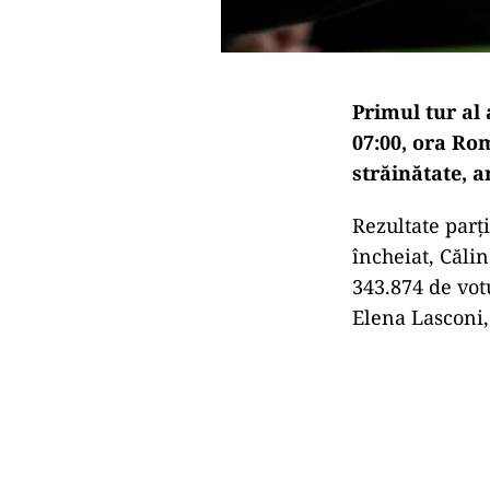
Primul tur al 
07:00, ora Rom
străinătate, 
Rezultate parț
încheiat, Căli
343.874 de votu
Elena Lasconi,