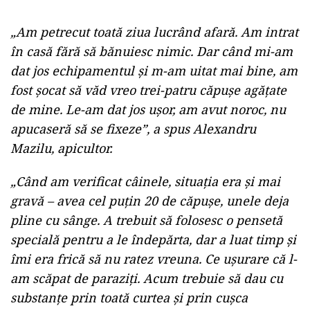
„Am petrecut toată ziua lucrând afară. Am intrat
în casă fără să bănuiesc nimic. Dar când mi-am
dat jos echipamentul și m-am uitat mai bine, am
fost șocat să văd vreo trei-patru căpușe agățate
de mine. Le-am dat jos ușor, am avut noroc, nu
apucaseră să se fixeze”, a spus Alexandru
Mazilu, apicultor.
„Când am verificat câinele, situația era și mai
gravă – avea cel puțin 20 de căpușe, unele deja
pline cu sânge. A trebuit să folosesc o pensetă
specială pentru a le îndepărta, dar a luat timp și
îmi era frică să nu ratez vreuna. Ce ușurare că l-
am scăpat de paraziți. Acum trebuie să dau cu
substanțe prin toată curtea și prin cușca