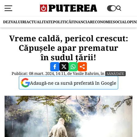
DEZVALUIRI
ACTUALITATE
POLITICĂ
FINANCIAR
ECONOMIE
SOCIAL
OPIN
Vreme caldă, pericol crescut:
Căpușele apar prematur
în sudul țării!
Publicat: 08 mart. 2024, 14:11, de
Vasile Bahrim
, în
SĂNĂTATE
Adaugă-ne ca sursă preferată în Google