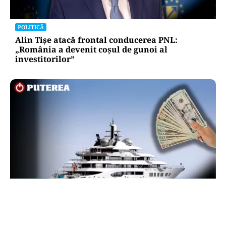
POLITICĂ
Alin Tișe atacă frontal conducerea PNL:
„România a devenit coșul de gunoi al
investitorilor”
INTERNAȚIONAL
Megayahtul Amadea, confiscat de americani de
la un oligarh rus, a fost scos la vânzare. Noul