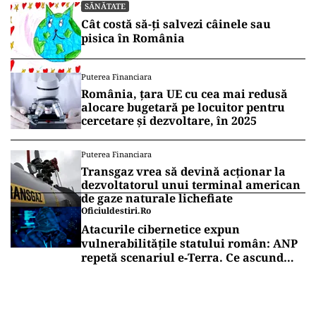
SĂNĂTATE
Cât costă să-ți salvezi câinele sau
pisica în România
Puterea Financiara
România, țara UE cu cea mai redusă
alocare bugetară pe locuitor pentru
cercetare și dezvoltare, în 2025
Puterea Financiara
Transgaz vrea să devină acționar la
dezvoltatorul unui terminal american
de gaze naturale lichefiate
Oficiuldestiri.ro
Atacurile cibernetice expun
vulnerabilitățile statului român: ANP
repetă scenariul e‑Terra. Ce ascund
comunicările oficiale și cine răspunde
pentru mentenanța IT a instituțiilor
publice