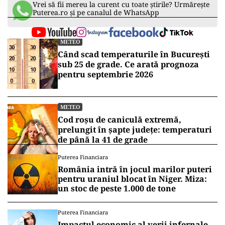
Vrei să fii mereu la curent cu toate știrile? Urmărește
Puterea.ro și pe canalul de WhatsApp
METEO
Când scad temperaturile în București
sub 25 de grade. Ce arată prognoza
pentru septembrie 2026
METEO
Cod roșu de caniculă extremă,
prelungit în șapte județe: temperaturi
de până la 41 de grade
Puterea Financiara
România intră în jocul marilor puteri
pentru uraniul blocat în Niger. Miza:
un stoc de peste 1.000 de tone
Puterea Financiara
Impactul economic al verii infernale