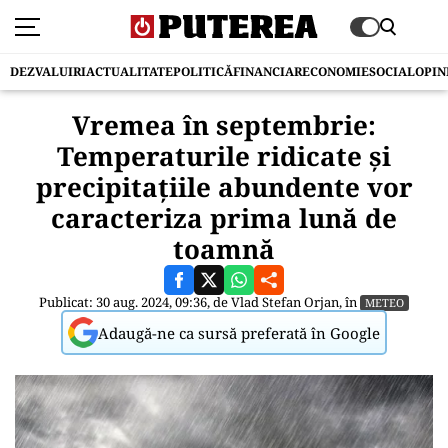
DEZVALUIRI
ACTUALITATE
POLITICĂ
FINANCIAR
ECONOMIE
SOCIAL
OPIN
Vremea în septembrie:
Temperaturile ridicate și
precipitațiile abundente vor
caracteriza prima lună de
toamnă
Publicat: 30 aug. 2024, 09:36, de
Vlad Stefan Orjan
, în
METEO
Adaugă-ne ca sursă preferată în Google