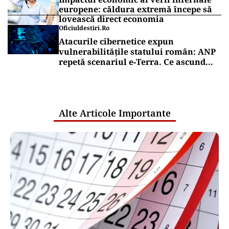
europene: căldura extremă începe să
lovească direct economia
Oficiuldestiri.ro
Atacurile cibernetice expun
vulnerabilitățile statului român: ANP
repetă scenariul e‑Terra. Ce ascund
comunicările oficiale și cine răspunde
pentru mentenanța IT a instituțiilor
publice
Alte Articole Importante