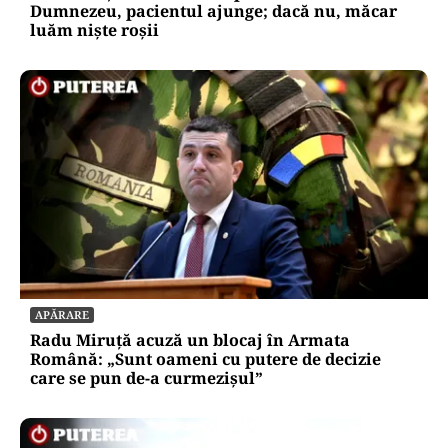
Dumnezeu, pacientul ajunge; dacă nu, măcar
luăm niște roșii
APĂRARE
Radu Miruță acuză un blocaj în Armata
Română: „Sunt oameni cu putere de decizie
care se pun de-a curmezișul”