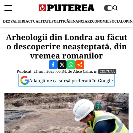
DEZVALUIRI
ACTUALITATE
POLITICĂ
FINANCIAR
ECONOMIE
SOCIAL
OPIN
Arheologii din Londra au făcut
o descoperire neașteptată, din
vremea romanilor
Publicat: 21 iun. 2025, 06:34, de
Alice Călin
, în
CULTURĂ
Adaugă-ne ca sursă preferată în Google