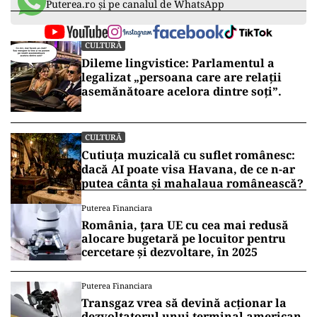
Puterea.ro și pe canalul de WhatsApp
CULTURĂ
Dileme lingvistice: Parlamentul a
legalizat „persoana care are relații
asemănătoare acelora dintre soți”.
CULTURĂ
Cutiuța muzicală cu suflet românesc:
dacă AI poate visa Havana, de ce n-ar
putea cânta și mahalaua românească?
Puterea Financiara
România, țara UE cu cea mai redusă
alocare bugetară pe locuitor pentru
cercetare și dezvoltare, în 2025
Puterea Financiara
Transgaz vrea să devină acționar la
dezvoltatorul unui terminal american