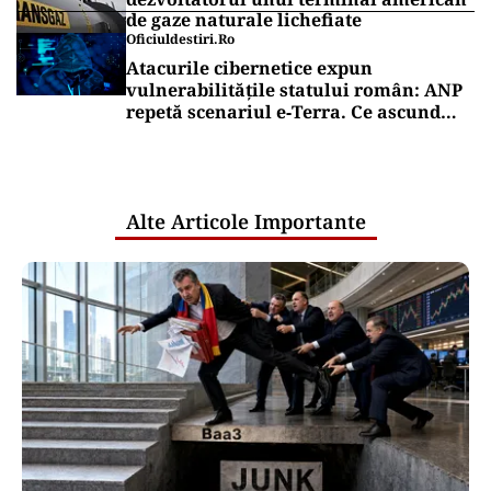
de gaze naturale lichefiate
Oficiuldestiri.ro
Atacurile cibernetice expun
vulnerabilitățile statului român: ANP
repetă scenariul e‑Terra. Ce ascund
comunicările oficiale și cine răspunde
pentru mentenanța IT a instituțiilor
publice
Alte Articole Importante