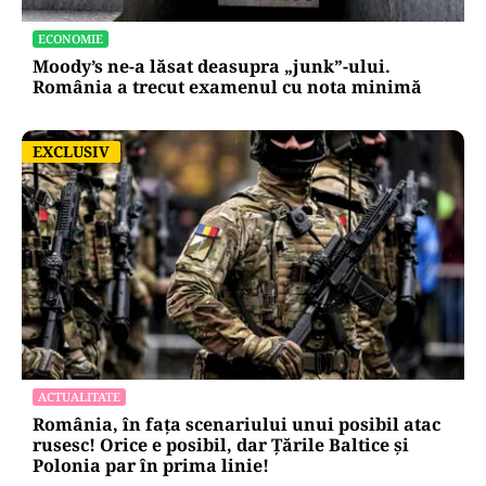
ECONOMIE
Moody’s ne-a lăsat deasupra „junk”-ului.
România a trecut examenul cu nota minimă
EXCLUSIV
EXCLUSIV
ACTUALITATE
România, în fața scenariului unui posibil atac
rusesc! Orice e posibil, dar Țările Baltice și
Polonia par în prima linie!