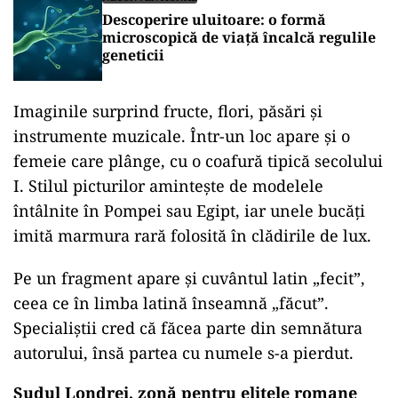
Descoperire uluitoare: o formă
microscopică de viață încalcă regulile
geneticii
Imaginile surprind fructe, flori, păsări și
instrumente muzicale. Într-un loc apare și o
femeie care plânge, cu o coafură tipică secolului
I. Stilul picturilor amintește de modelele
întâlnite în Pompei sau Egipt, iar unele bucăți
imită marmura rară folosită în clădirile de lux.
Pe un fragment apare și cuvântul latin „fecit”,
ceea ce în limba latină înseamnă „făcut”.
Specialiștii cred că făcea parte din semnătura
autorului, însă partea cu numele s-a pierdut.
Sudul Londrei, zonă pentru elitele romane