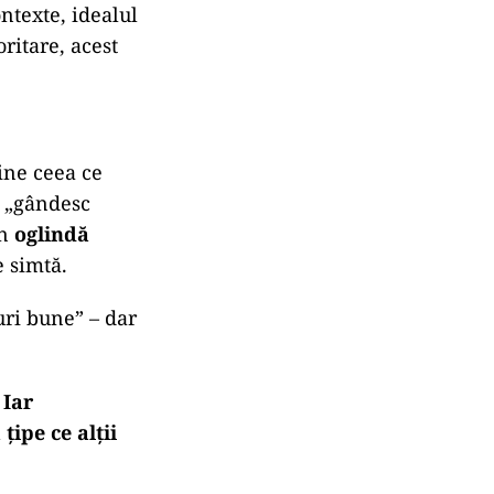
anipuleze, să
ntexte, idealul
oritare, acest