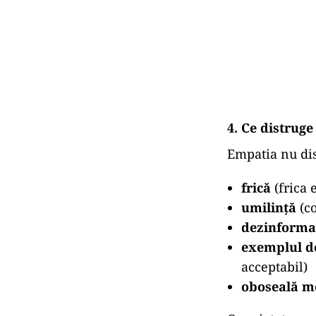
„strategie”, um
Se naște
psiho
pentru că „aju
direcția corect
merită”.
Este momentul 
drumul cu volu