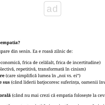
ilirea celuilalt – o formă de victorie.
patia colectivă
: o stare socială în care minciuna e 
tă cauza”, în care cruzimea e tolerată pentru că e în
ă”, în care suferința celuilalt nu contează, pentru c
în care oamenii buni obosesc să mai protesteze, iar 
ptate.
ad