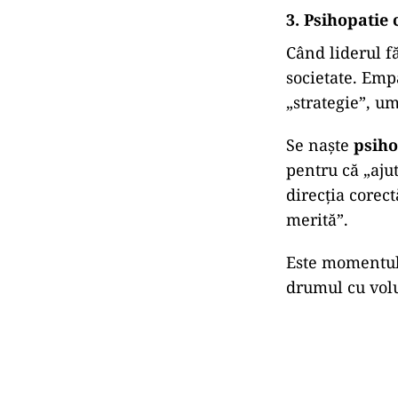
2. Liderul-ogl
Psihopatul cari
mulțimea vrea 
toți”, un salva
rece
, care refl
De aceea este 
în spatele aces
Poporul nu al
psihopatul pol
doar gândesc 
3. Psihopatie
Când liderul f
societate. Emp