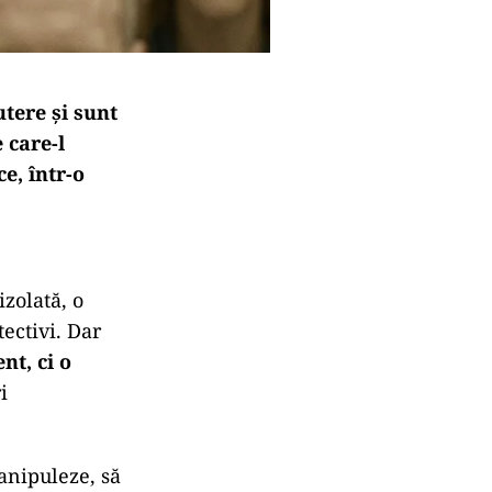
utere și sunt
 care-l
e, într-o
zolată, o
tectivi. Dar
nt, ci o
i