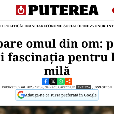
TE
POLITICĂ
FINANCIAR
ECONOMIE
SOCIAL
OPINII
ZVONURI
IN
pare omul din om: p
i fascinația pentru 
milă
Publicat: 05 iul. 2025, 12:58, de
Radu Caranfil
, în
,
3759
cititori
ANALIZĂ
Adaugă-ne ca sursă preferată în Google