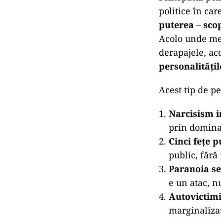
Există o formă
în care oameni
par puternici. 
Psihopatul e f
care pare că ș
Nu degeaba mulț
nu erau nebun
o cruzime perf
6. Psihopatolo
Psihopatul pol
politice în car
puterea – scop
Acolo unde mer
derapajele, ac