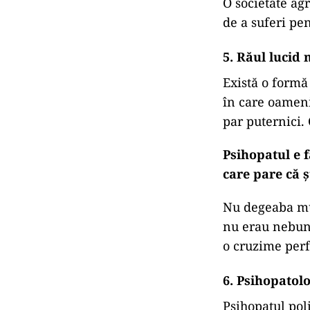
4. Ce distrug
Empatia nu dis
frică
(frica 
umilință
(co
dezinforma
exemplul d
acceptabil)
oboseală m
O societate agr
de a suferi pen
5. Răul lucid 