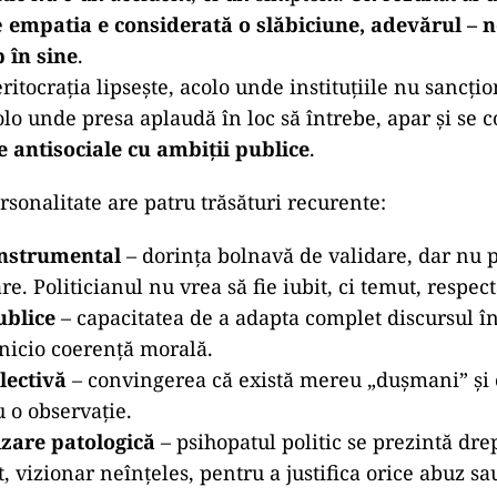
 perversă de admirație pentru cei care nu simt nimic
i buni suferă, cei care nu suferă par… eliberați. Cei
Cei care nu ezită par lideri.
ascinat de control. Iar masele, în haos, sunt fasci
tie exact ce vrea.
E iluzia ordinii în mijlocul furtuni
i dintre cei mai periculoși lideri ai lumii – din tre
i, ci doar
recipienți ai unui vid afectiv și moralișt
ect rațională.
gia politică: când patologia devine sistem
itic nu e un accident, ci un simptom. Un rezultat al u
e
empatia e considerată o slăbiciune, adevărul – ne
 în sine
.
itocrația lipsește, acolo unde instituțiile nu sancți
olo unde presa aplaudă în loc să întrebe, apar și se 