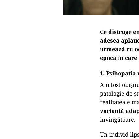
Ce distruge em
adesea aplauda
urmează cu och
epocă în care
1. Psihopatia
Am fost obișnu
patologie de st
realitatea e m
variantă adap
învingătoare.