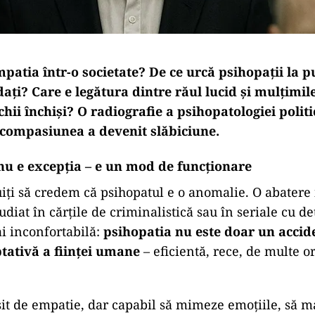
patia într-o societate? De ce urcă psihopații la p
ți? Care e legătura dintre răul lucid și mulțimile
ii închiși? O radiografie a psihopatologiei politic
 compasiunea a devenit slăbiciune.
 nu e excepția – e un mod de funcționare
iți să credem că psihopatul e o anomalie. O abatere i
udiat în cărțile de criminalistică sau în seriale cu de
ai inconfortabilă:
psihopatia nu este doar un accide
tativă a ființei umane
– eficientă, rece, de multe or