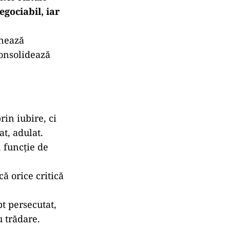
. Într-o lume
 care nu plâng
nate de cineva
i.
cut și prezent –
i de fațadă
, cu
nei culturi
gociabil, iar
onează
consolidează