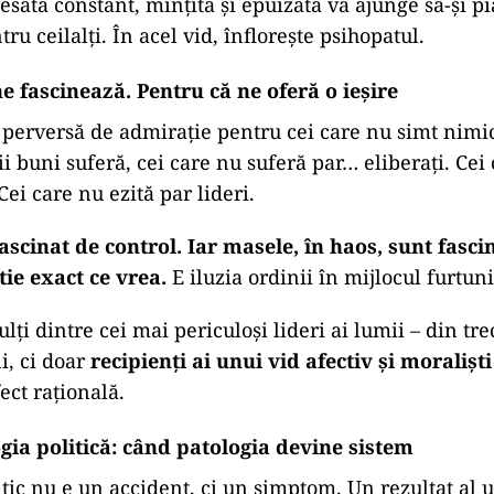
e empatia?
pare din senin. Ea e roasă zilnic de:
economică, frica de celălalt, frica de incertitudine)
lectivă, repetitivă, transformată în cinism)
re
(care simplifică lumea în „noi vs. ei”)
e sus
(când liderii batjocoresc suferința, oamenii în
orală
(când nu mai crezi că empatia folosește la cev
esată constant, mințită și epuizată va ajunge să-și pi
tru ceilalți. În acel vid, înflorește psihopatul.
ne fascinează. Pentru că ne oferă o ieșire