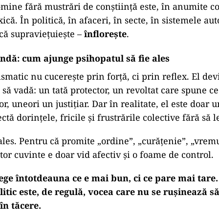
ad
sit de empatie, dar capabil să mimeze emoțiile, să m
omine fără mustrări de conștiință este, în anumite co
xică. În politică, în afaceri, în secte, în sistemele aut
 că supraviețuiește –
înflorește
.