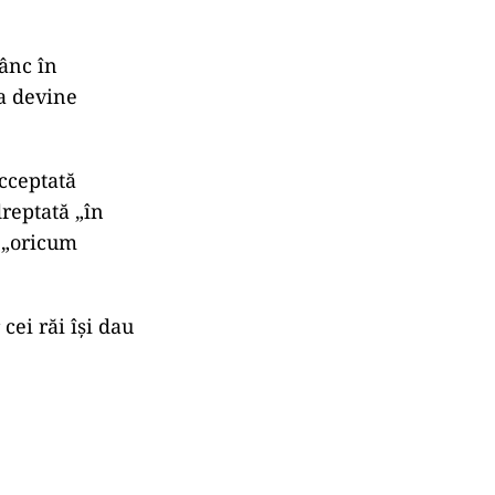
vine ceea ce
e „gândesc
un
oglindă
e simtă.
uri bune” – dar
 Iar
țipe ce alții
ânc în
ea devine