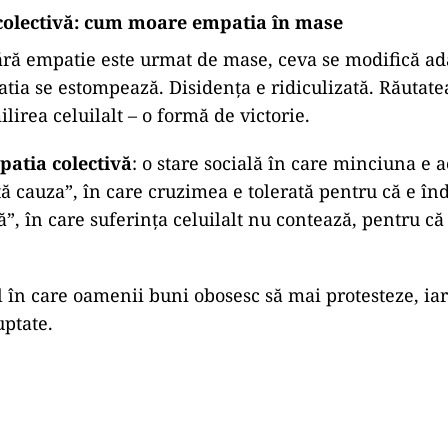
indă: cum ajunge psihopatul să fie ales
smatic nu cucerește prin forță, ci prin reflex. El de
să vadă: un tată protector, un revoltat care spune c
tor, uneori un justițiar. Dar în realitate, el este doar 
ectă dorințele, fricile și frustrările colective fără să l
ales. Pentru că promite „ordine”, „curățenie”, „vrem
tor cuvinte e doar vid afectiv și o foame de control.
ege întotdeauna ce e mai bun, ci ce pare mai tare.
itic este, de regulă, vocea care nu se rușinează să 
în tăcere.
 colectivă: cum moare empatia în mase
ără empatie este urmat de mase, ceva se modifică ad
atia se estompează. Disidența e ridiculizată. Răutat