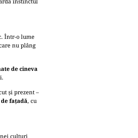
vață că e
a)
ardă instinctul