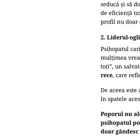
Un individ lip
seducă și să d
de eficiență to
profil nu doar