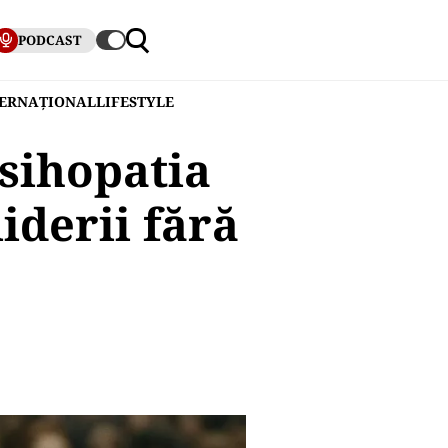
PODCAST
TERNAȚIONAL
LIFESTYLE
sihopatia
liderii fără