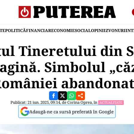
TE
POLITICĂ
FINANCIAR
ECONOMIE
SOCIAL
OPINII
ZVONURI
IN
 Tineretului din St
agină. Simbolul „că
omâniei abandona
Publicat: 21 iun. 2025, 09:14, de
Corina Oprea
, în
ACTUALITATE
Adaugă-ne ca sursă preferată în Google