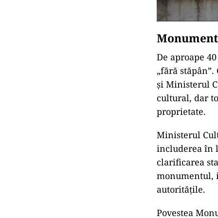
Monumentul
De aproape 40 
„fără stăpân”.
și Ministerul C
cultural, dar 
proprietate.
Ministerul Cult
includerea în 
clarificarea s
monumentul, ia
autoritățile.
Povestea Monum