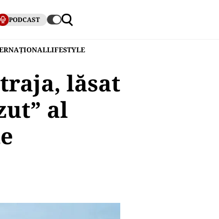
PODCAST
TERNAȚIONAL
LIFESTYLE
raja, lăsat
zut” al
te