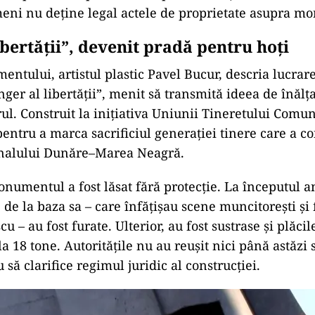
meni nu deține legal actele de proprietate asupra m
bertății”, devenit pradă pentru hoți
ntului, artistul plastic Pavel Bucur, descria lucrare
nger al libertății”, menit să transmită ideea de înălța
ul. Construit la inițiativa Uniunii Tineretului Comun
entru a marca sacrificiul generației tinere care a co
analului Dunăre–Marea Neagră.
onumentul a fost lăsat fără protecție. La începutul a
 de la baza sa – care înfățișau scene muncitorești și 
cu – au fost furate. Ulterior, au fost sustrase și plăci
a 18 tone. Autoritățile nu au reușit nici până astăzi 
să clarifice regimul juridic al construcției.