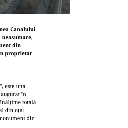
inea Canalului
i: neasumare,
ument din
un proprietar
”, este una
naugurat în
înălțime totală
al din oțel
e monument din