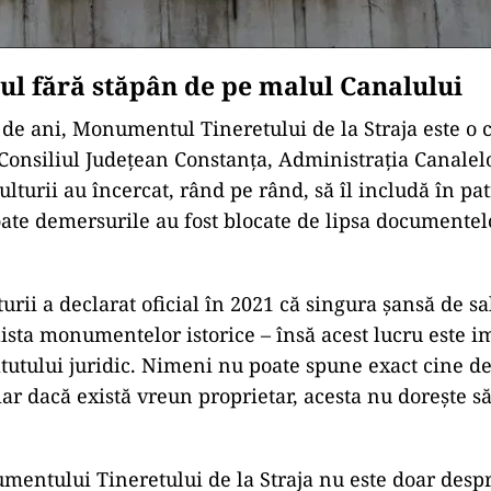
 fără stăpân de pe malul Canalului
de ani, Monumentul Tineretului de la Straja este o 
 Consiliul Județean Constanța, Administrația Canalel
ulturii au încercat, rând pe rând, să îl includă în p
toate demersurile au fost blocate de lipsa documentel
urii a declarat oficial în 2021 că singura șansă de sa
lista monumentelor istorice – însă acest lucru este i
tatutului juridic. Nimeni nu poate spune exact cine d
r dacă există vreun proprietar, acesta nu dorește s
entului Tineretului de la Straja nu este doar despr