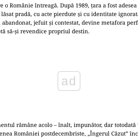
pre o Românie întreagă. După 1989, țara a fost adese
lăsat pradă, cu acte pierdute și cu identitate ignora
, abandonat, jefuit și contestat, devine metafora per
ptă să-și revendice propriul destin.
ad
ntul rămâne acolo – înalt, impunător, dar totodată u
nea României postdecembriste, „Îngerul Căzut” înc