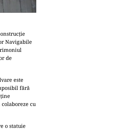
construcție
or Navigabile
atrimoniul
or de
lvare este
mposibil fără
eține
ă colaboreze cu
e o statuie