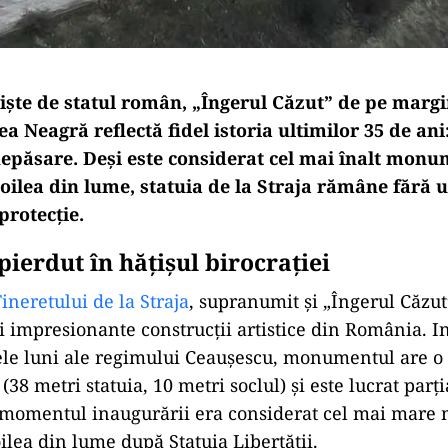
liște de statul român, „Îngerul Căzut” de pe marg
a Neagră reflectă fidel istoria ultimilor 35 de an
 nepăsare. Deși este considerat cel mai înalt mon
doilea din lume, statuia de la Straja rămâne fără 
 protecție.
ierdut în hățișul birocrației
eretului de la Straja
, supranumit și „Îngerul Căzut
i impresionante construcții artistice din România. I
ele luni ale regimului Ceaușescu, monumentul are o 
(38 metri statuia, 10 metri soclul) și este lucrat parți
a momentul inaugurării era considerat cel mai mar
ilea din lume după Statuia Libertății.