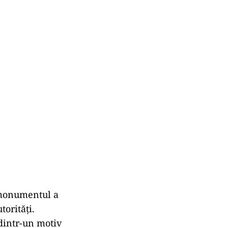
9 monumentul a
torități.
 dintr-un motiv