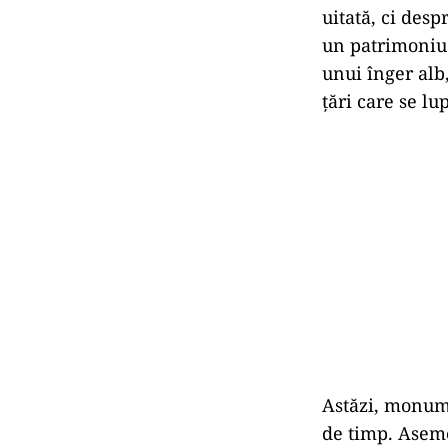
uitată, ci des
un patrimoniu 
unui înger alb
țări care se lu
Astăzi, monume
de timp. Aseme