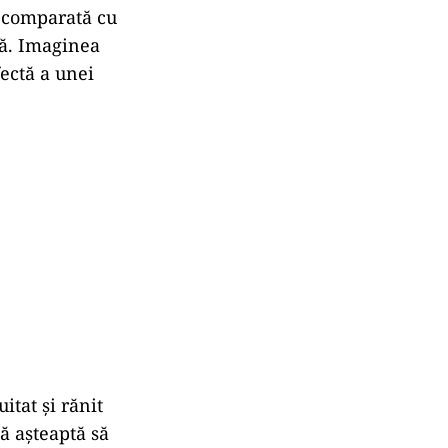
a comparată cu
tă. Imaginea
fectă a unei
itat și rănit
ă așteaptă să