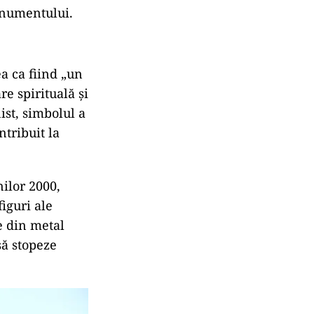
onumentului.
a ca fiind „un
re spirituală și
ist, simbolul a
ntribuit la
nilor 2000,
figuri ale
le din metal
să stopeze