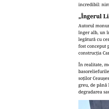
incredibil: ni
„Îngerul Li
Autorul monume
înger alb, un î
legătură cu cer
fost conceput p
construcția C
În realitate, m
basoreliefurile
soților Ceaușes
greu, de până l
degradarea sau 