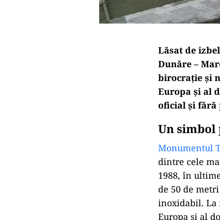
Lăsat de izbe
Dunăre – Mare
birocrație și
Europa și al 
oficial și fără
Un simbol p
Monumentul Tin
dintre cele ma
1988, în ultim
de 50 de metri 
inoxidabil. L
Europa și al do