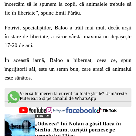
încercăm să le spunem la copii, că animalele trebuie să
fie în libertate”, spune Emil Părău.
Potrivit specialiștilor, Baloo a trăit mai mult decât urșii
în stare de libertate, a căror vârstă maximă nu depășește
17-20 de ani.
În această iarnă, Baloo a hibernat, ceea ce, spun
îngrijitorii săi, este un semn bun, care arată că animalul
este sănătos.
Vrei să fii mereu la curent cu toate știrile? Urmărește
Puterea.ro și pe canalul de WhatsApp
TURISM
„Odiseea” lui Nolan a găsit Itaca în
Sicilia. Acum, turiștii pornesc pe
urmele lui Ulise