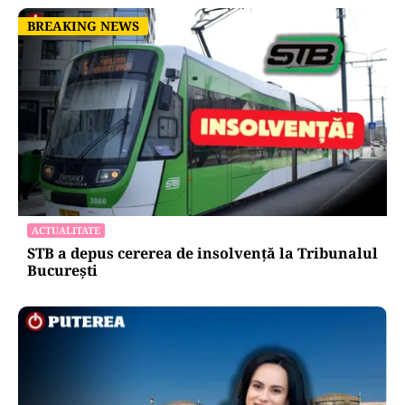
BREAKING NEWS
BREAKING NEWS
ACTUALITATE
STB a depus cererea de insolvență la Tribunalul
București