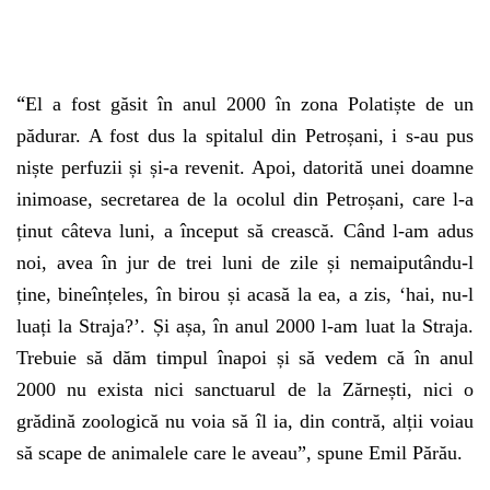
“
El a fost găsit în anul 2000 în zona Polatiște de un
pădurar. A fost dus la spitalul din Petroșani, i s-au pus
niște perfuzii și și-a revenit. Apoi, datorită unei doamne
inimoase, secretarea de la ocolul din Petroșani, care l-a
ținut câteva luni, a început să crească. Când l-am adus
noi, avea în jur de trei luni de zile și nemaiputându-l
ține, bineînțeles, în birou și acasă la ea, a zis, ‘hai, nu-l
luați la Straja?’. Și așa, în anul 2000 l-am luat la Straja.
Trebuie să dăm timpul înapoi și să vedem că în anul
2000 nu exista nici sanctuarul de la Zărnești, nici o
grădină zoologică nu voia să îl ia, din contră, alții voiau
să scape de animalele care le aveau”, spune Emil Părău.