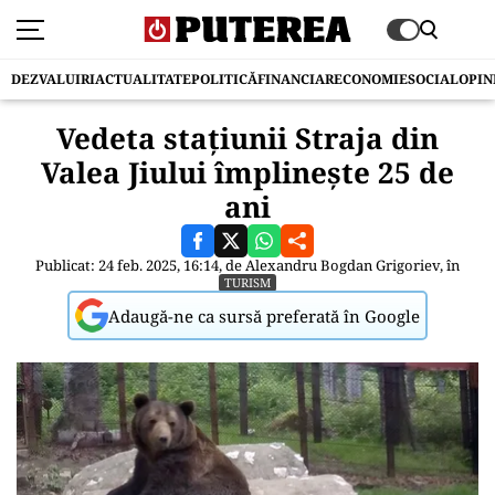
DEZVALUIRI
ACTUALITATE
POLITICĂ
FINANCIAR
ECONOMIE
SOCIAL
OPIN
Vedeta stațiunii Straja din
Valea Jiului împlinește 25 de
ani
Publicat: 24 feb. 2025, 16:14, de
Alexandru Bogdan Grigoriev
, în
TURISM
Adaugă-ne ca sursă preferată în Google