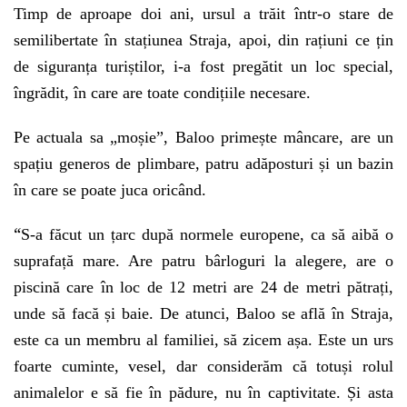
Timp de aproape doi ani, ursul a trăit într-o stare de
semilibertate în stațiunea Straja, apoi, din rațiuni ce țin
de siguranța turiștilor, i-a fost pregătit un loc special,
îngrădit, în care are toate condițiile necesare.
Pe actuala sa „moșie”, Baloo primește mâncare, are un
spațiu generos de plimbare, patru adăposturi și un bazin
în care se poate juca oricând.
“
S-a făcut un țarc după normele europene, ca să aibă o
suprafață mare. Are patru bârloguri la alegere, are o
piscină care în loc de 12 metri are 24 de metri pătrați,
unde să facă și baie. De atunci, Baloo se află în Straja,
este ca un membru al familiei, să zicem așa. Este un urs
foarte cuminte, vesel, dar considerăm că totuși rolul
animalelor e să fie în pădure, nu în captivitate. Și asta