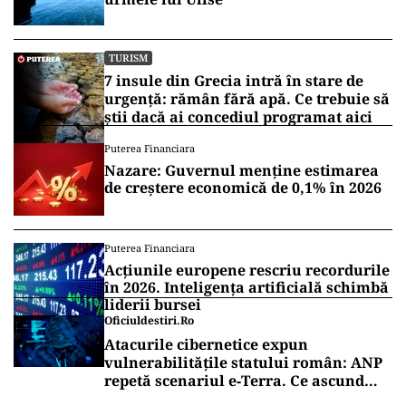
TURISM
7 insule din Grecia intră în stare de
urgență: rămân fără apă. Ce trebuie să
știi dacă ai concediul programat aici
Puterea Financiara
Nazare: Guvernul menține estimarea
de creștere economică de 0,1% în 2026
Puterea Financiara
Acțiunile europene rescriu recordurile
în 2026. Inteligența artificială schimbă
liderii bursei
Oficiuldestiri.ro
Atacurile cibernetice expun
vulnerabilitățile statului român: ANP
repetă scenariul e‑Terra. Ce ascund
comunicările oficiale și cine răspunde