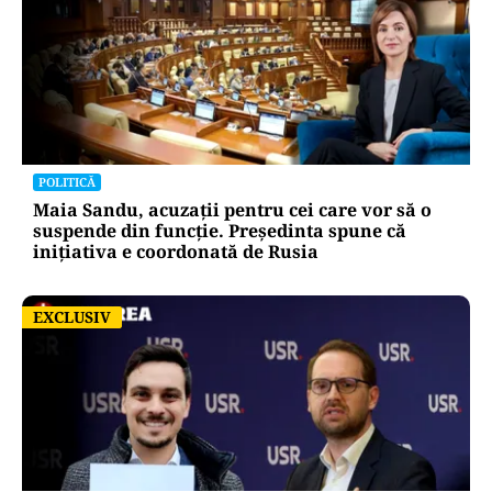
POLITICĂ
Maia Sandu, acuzații pentru cei care vor să o
suspende din funcție. Președinta spune că
inițiativa e coordonată de Rusia
EXCLUSIV
EXCLUSIV