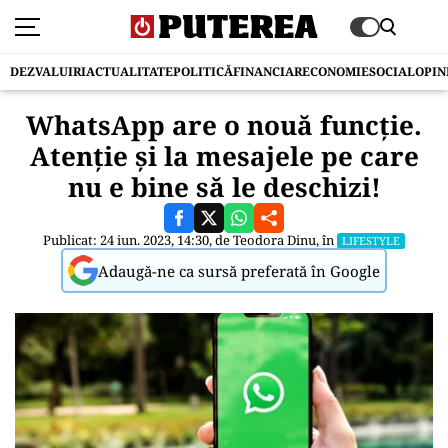
DEZVALUIRI
ACTUALITATE
POLITICĂ
FINANCIAR
ECONOMIE
SOCIAL
OPIN
WhatsApp are o nouă funcție.
Atenție și la mesajele pe care
nu e bine să le deschizi!
Publicat: 24 iun. 2023, 14:30, de
Teodora Dinu
, în
LIFESTYLE
Adaugă-ne ca sursă preferată în Google