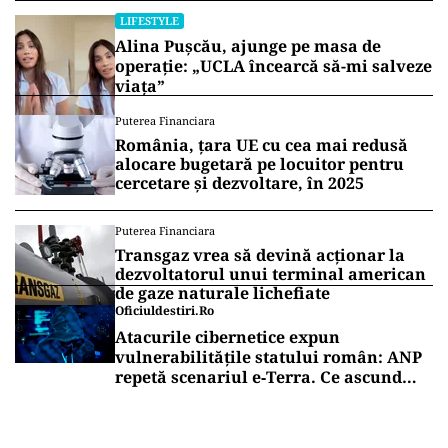
LIFESTYLE
Alina Pușcău, ajunge pe masa de
operație: „UCLA încearcă să-mi salveze
viața”
Puterea Financiara
România, țara UE cu cea mai redusă
alocare bugetară pe locuitor pentru
cercetare și dezvoltare, în 2025
Puterea Financiara
Transgaz vrea să devină acționar la
dezvoltatorul unui terminal american
de gaze naturale lichefiate
Oficiuldestiri.ro
Atacurile cibernetice expun
vulnerabilitățile statului român: ANP
repetă scenariul e‑Terra. Ce ascund
comunicările oficiale și cine răspunde
pentru mentenanța IT a instituțiilor
publice