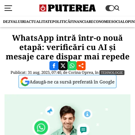
DEZVALUIRI
ACTUALITATE
POLITICĂ
FINANCIAR
ECONOMIE
SOCIAL
OPIN
WhatsApp intră într-o nouă
etapă: verificări cu AI și
mesaje care dispar mai repede
Publicat: 31 aug. 2025, 07:40, de
Corina Oprea
, în
TEHNOLOGIE
Adaugă-ne ca sursă preferată în Google