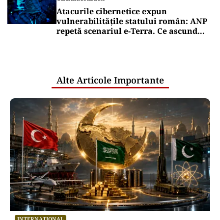
Atacurile cibernetice expun
vulnerabilitățile statului român: ANP
repetă scenariul e‑Terra. Ce ascund
comunicările oficiale și cine răspunde
pentru mentenanța IT a instituțiilor
publice
Alte Articole Importante
INTERNAȚIONAL