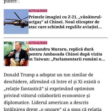
puteri”.
ACTUALITATE
Primele imagini cu Z-21, „vânătorul-
ucigaș” al Chinei. Noul elicopter de
atac care schimbă regulile aviației
militare (VIDEO)
ACTUALITATE
Alexandru Muraru, replică dură
pentru Ambasada Chinei după vizita
în Taiwan: „Parlamentarii români nu
cer aprobarea Beijingului”
Donald Trump a adoptat un ton similar de
deschidere, afirmând că între el și Xi există o
„relație fantastică” și exprimând optimism
privind viitorul colaborării economice și
diplomatice. Liderul american a descris
întâlnirea drept „o onoare” și a spus că relația