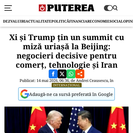
DEZVALUIRI
ACTUALITATE
POLITICĂ
FINANCIAR
ECONOMIE
SOCIAL
OPIN
Xi și Trump țin un summit cu
miză uriașă la Beijing:
negocieri decisive pentru
comerț, tehnologie și Iran
Publicat: 14 mai 2026, 06:36, de
Andrei Ceausescu
, în
INTERNAȚIONAL
Adaugă-ne ca sursă preferată în Google