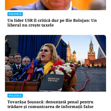
POLITICĂ
Un lider USR îl critică dur pe Ilie Bolojan: Un
liberal nu crește taxele
POLITICĂ
Tovarășa Șoșoacă: denunțată penal pentru
trădare și comunicarea de informații false