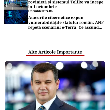
rovinietă și sistemul TollRo va începe
la 1 octombrie
Oficiuldestiri.ro
Atacurile cibernetice expun
vulnerabilitățile statului român: ANP
repetă scenariul e‑Terra. Ce ascund
comunicările oficiale și cine răspunde
pentru mentenanța IT a instituțiilor
publice
Alte Articole Importante