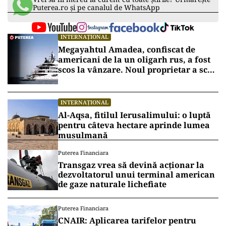
Puterea.ro și pe canalul de WhatsApp
INTERNAȚIONAL
Megayahtul Amadea, confiscat de
americani de la un oligarh rus, a fost
scos la vânzare. Noul proprietar a scos
din conturi 187 de milioane de dolari
INTERNAȚIONAL
Al-Aqsa, fitilul Ierusalimului: o luptă
pentru câteva hectare aprinde lumea
musulmană
Puterea Financiara
Transgaz vrea să devină acționar la
dezvoltatorul unui terminal american
de gaze naturale lichefiate
Puterea Financiara
CNAIR: Aplicarea tarifelor pentru