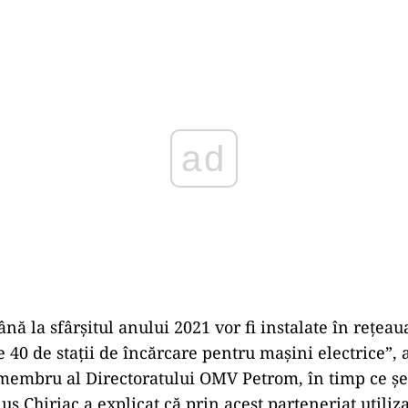
Play
nă la sfârşitul anului 2021 vor fi instalate în reţeau
 40 de staţii de încărcare pentru maşini electrice”, 
embru al Directoratului OMV Petrom, în timp ce șe
 Chiriac a explicat că prin acest parteneriat utiliza