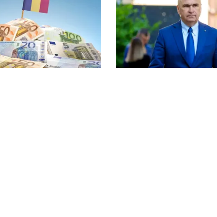
POLITICĂ
 USR și PNL după
Bolojan, între lege și dis
la CCR: „Sacrifică 771 de
spune despre declarația 
de euro pentru Dominic
partenerei sale
litica Cookies
Protecția Datelor Personale
Despre Noi
Publicitate
© 2026, toate drepturile rezervate puterea.ro