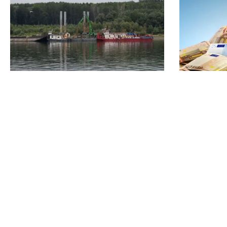
ACTUALITATE
POLITICĂ
Două azi, două mâine: de ce
PSD atacă
barjele nu sunt scufundate toate
sesizarea 
odată în Dunăre? Explicația
milioane 
autorităților
Fritz”
TOS
Po