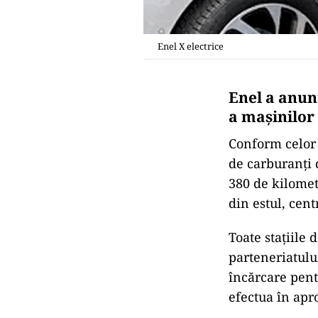
Enel X electrice
Enel a anunț
a mașinilor
Conform celor d
de carburanţi 
380 de kilome
din estul, centr
Toate staţiile 
parteneriatulu
încărcare pent
efectua în apr