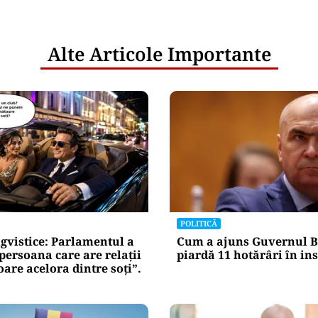
Alte Articole Importante
POLITICĂ
gvistice: Parlamentul a
Cum a ajuns Guvernul B
„persoana care are relații
piardă 11 hotărâri în in
re acelora dintre soți”.