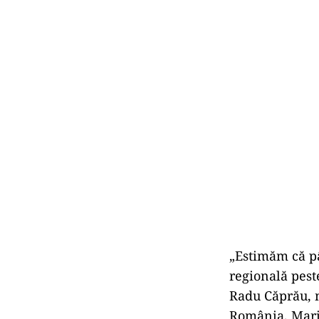
„Estimăm că pâ
regională peste
Radu Căprău, m
România, Marius