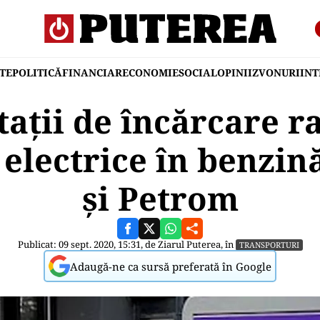
TE
POLITICĂ
FINANCIAR
ECONOMIE
SOCIAL
OPINII
ZVONURI
IN
tații de încărcare r
 electrice în benzin
și Petrom
Publicat: 09 sept. 2020, 15:31, de
Ziarul Puterea
, în
TRANSPORTURI
Adaugă-ne ca sursă preferată în Google