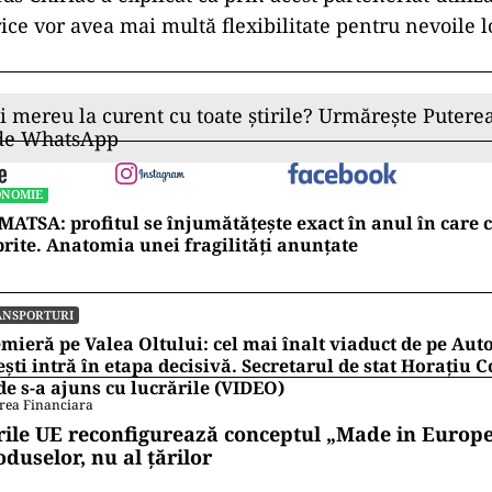
rice vor avea mai multă flexibilitate pentru nevoile l
ii mereu la curent cu toate știrile? Urmărește Puterea
 de WhatsApp
ONOMIE
ATSA: profitul se înjumătățește exact în anul în care 
rite. Anatomia unei fragilități anunțate
ANSPORTURI
mieră pe Valea Oltului: cel mai înalt viaduct de pe Auto
ești intră în etapa decisivă. Secretarul de stat Horațiu
e s-a ajuns cu lucrările (VIDEO)
rea Financiara
rile UE reconfigurează conceptul „Made in Europe
oduselor, nu al țărilor