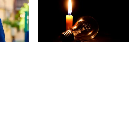
POLITICĂ
creție: ce
Pericol de blackout? Guvernul
de avere a
activează măsurile de criză și
pregătește limitarea consumului
de energie
Echipa