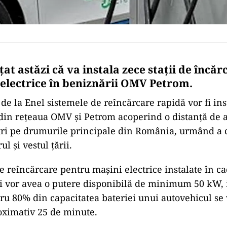
at astăzi că va instala zece stații de încă
 electrice în beniznării OMV Petrom.
e la Enel sistemele de reîncărcare rapidă vor fi inst
din reţeaua OMV şi Petrom acoperind o distanţă de 
tri pe drumurile principale din România, urmând a 
ul şi vestul ţării.
de reîncărcare pentru maşini electrice instalate în c
i vor avea o putere disponibilă de minimum 50 kW, i
ru 80% din capacitatea bateriei unui autovehicul se
oximativ 25 de minute.