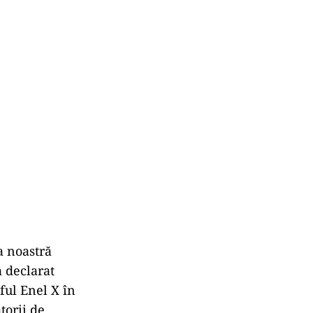
a noastră
a declarat
ful Enel X în
torii de