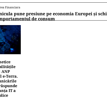
rea Financiara
nicula pune presiune pe economia Europei și sc
mportamentul de consum
netice
litățile
: ANP
l e‑Terra.
nicările
e răspunde
nța IT a
blice