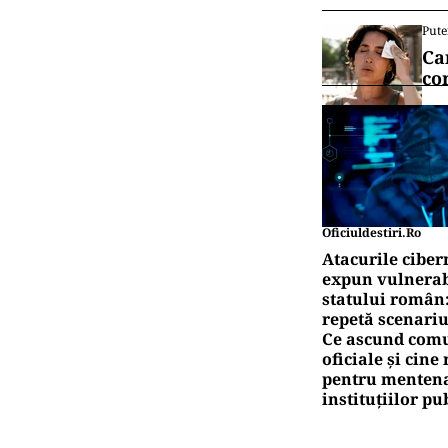
Pute
Ca
co
Oficiuldestiri.ro
Atacurile ciber
expun vulnerabi
statului român
repetă scenariu
Ce ascund comu
oficiale și cin
pentru mentena
instituțiilor pu