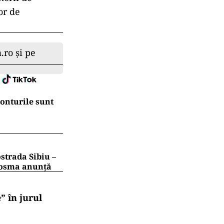
or de
.ro și pe
conturile sunt
strada Sibiu –
 Cosma anunță
” în jurul