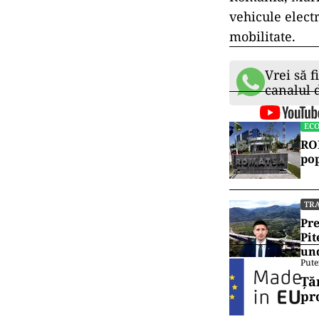
vehicule elect
mobilitate.
Vrei să f
canalul
EC
ROM
pop
TR
Pre
Pit
und
Pute
Ță
pr