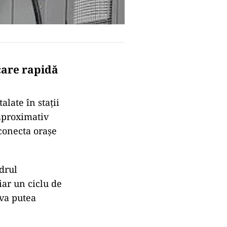
rcare rapidă
alate în staţii
aproximativ
conecta oraşe
adrul
ar un ciclu de
 va putea