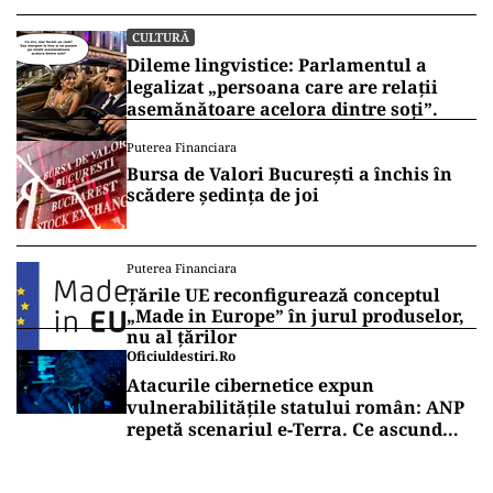
CULTURĂ
Dileme lingvistice: Parlamentul a
legalizat „persoana care are relații
asemănătoare acelora dintre soți”.
Puterea Financiara
Bursa de Valori București a închis în
scădere ședința de joi
Puterea Financiara
Țările UE reconfigurează conceptul
„Made in Europe” în jurul produselor,
nu al țărilor
Oficiuldestiri.ro
Atacurile cibernetice expun
vulnerabilitățile statului român: ANP
repetă scenariul e‑Terra. Ce ascund
comunicările oficiale și cine răspunde
pentru mentenanța IT a instituțiilor