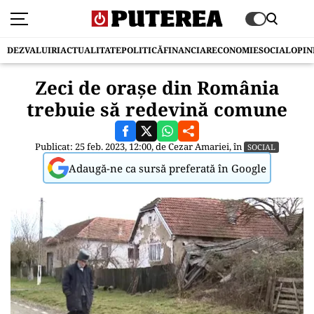
DEZVALUIRI
ACTUALITATE
POLITICĂ
FINANCIAR
ECONOMIE
SOCIAL
OPIN
Zeci de orașe din România
trebuie să redevină comune
Publicat: 25 feb. 2023, 12:00, de
Cezar Amariei
, în
SOCIAL
Adaugă-ne ca sursă preferată în Google