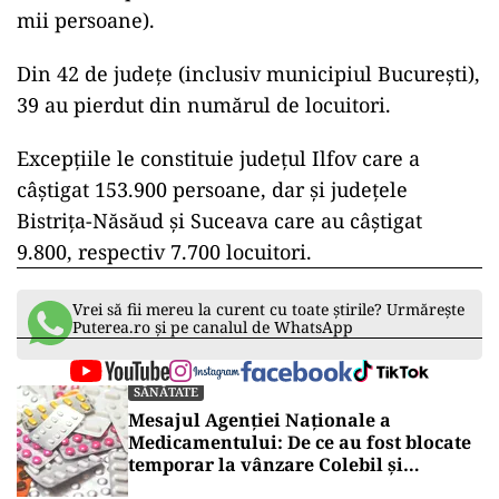
mii persoane).
Din 42 de județe (inclusiv municipiul București),
39 au pierdut din numărul de locuitori.
Excepțiile le constituie județul Ilfov care a
câștigat 153.900 persoane, dar și județele
Bistrița-Năsăud și Suceava care au câștigat
9.800, respectiv 7.700 locuitori.
Vrei să fii mereu la curent cu toate știrile? Urmărește
Puterea.ro și pe canalul de WhatsApp
SĂNĂTATE
Mesajul Agenției Naționale a
Medicamentului: De ce au fost blocate
temporar la vânzare Colebil și
Panzcebil