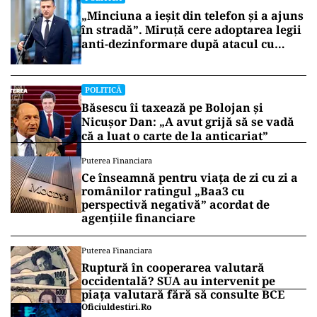
„Minciuna a ieșit din telefon și a ajuns
în stradă”. Miruță cere adoptarea legii
anti-dezinformare după atacul cu
topoare din Cluj
POLITICĂ
Băsescu îi taxează pe Bolojan și
Nicușor Dan: „A avut grijă să se vadă
că a luat o carte de la anticariat”
Puterea Financiara
Ce înseamnă pentru viața de zi cu zi a
românilor ratingul „Baa3 cu
perspectivă negativă” acordat de
agențiile financiare
Puterea Financiara
Ruptură în cooperarea valutară
occidentală? SUA au intervenit pe
piața valutară fără să consulte BCE
Oficiuldestiri.ro