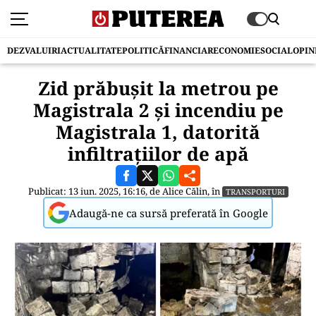
DEZVALUIRI
ACTUALITATE
POLITICĂ
FINANCIAR
ECONOMIE
SOCIAL
OPIN
Zid prăbușit la metrou pe
Magistrala 2 și incendiu pe
Magistrala 1, datorită
infiltrațiilor de apă
Publicat: 13 iun. 2025, 16:16, de
Alice Călin
, în
TRANSPORTURI
Adaugă-ne ca sursă preferată în Google