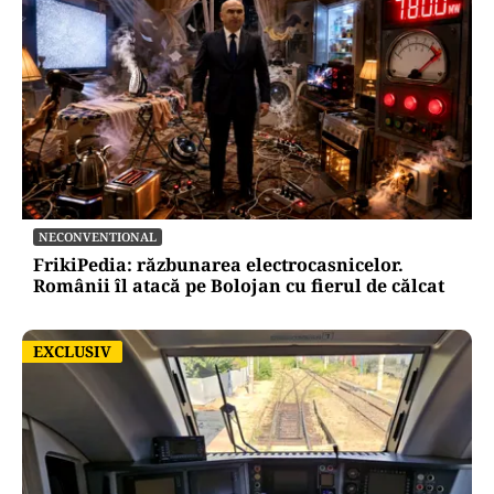
NECONVENTIONAL
FrikiPedia: răzbunarea electrocasnicelor.
Românii îl atacă pe Bolojan cu fierul de călcat
EXCLUSIV
EXCLUSIV