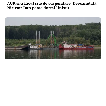
AUR și-a făcut site de suspendare. Deocamdată,
Nicușor Dan poate dormi liniștit
ACTUALITATE
Două azi, două mâine: de ce barjele nu sunt
scufundate toate odată în Dunăre? Explicația
autorităților