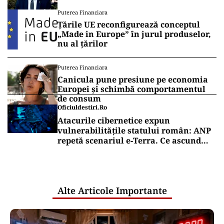
Secretarul de stat Horațiu Cosma
Puterea Financiara
anunță unde s-a ajuns cu lucrările
Țările UE reconfigurează conceptul
(VIDEO)
„Made in Europe” în jurul produselor,
nu al țărilor
Puterea Financiara
Canicula pune presiune pe economia
Europei și schimbă comportamentul
de consum
Oficiuldestiri.ro
Atacurile cibernetice expun
vulnerabilitățile statului român: ANP
repetă scenariul e‑Terra. Ce ascund
comunicările oficiale și cine răspunde
pentru mentenanța IT a instituțiilor
publice
Alte Articole Importante