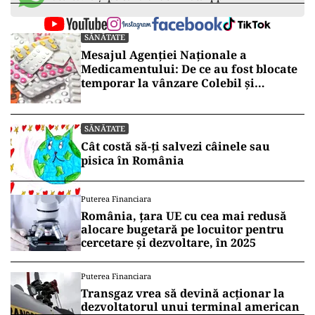
SĂNĂTATE
Mesajul Agenției Naționale a
Medicamentului: De ce au fost blocate
temporar la vânzare Colebil și
Panzcebil
SĂNĂTATE
Cât costă să-ți salvezi câinele sau
pisica în România
Puterea Financiara
România, țara UE cu cea mai redusă
alocare bugetară pe locuitor pentru
cercetare și dezvoltare, în 2025
Puterea Financiara
Transgaz vrea să devină acționar la
dezvoltatorul unui terminal american