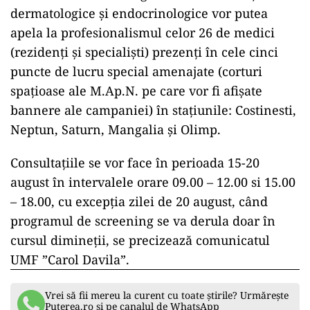
dermatologice şi endocrinologice vor putea
apela la profesionalismul celor 26 de medici
(rezidenţi şi specialişti) prezenţi în cele cinci
puncte de lucru special amenajate (corturi
spaţioase ale M.Ap.N. pe care vor fi afişate
bannere ale campaniei) în staţiunile: Costinesti,
Neptun, Saturn, Mangalia şi Olimp.
Consultaţiile se vor face în perioada 15-20
august în intervalele orare 09.00 – 12.00 si 15.00
– 18.00, cu excepţia zilei de 20 august, când
programul de screening se va derula doar în
cursul dimineţii, se precizează comunicatul
UMF ”Carol Davila”.
Vrei să fii mereu la curent cu toate știrile? Urmărește
Puterea.ro și pe canalul de WhatsApp