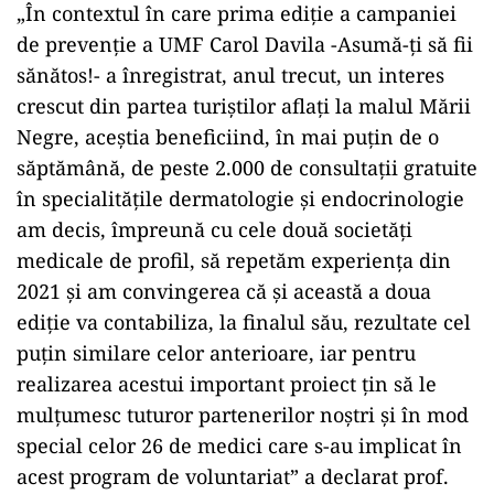
„În contextul în care prima ediţie a campaniei
de prevenţie a UMF Carol Davila -Asumă-ţi să fii
sănătos!- a înregistrat, anul trecut, un interes
crescut din partea turiştilor aflaţi la malul Mării
Negre, aceştia beneficiind, în mai puţin de o
săptămână, de peste 2.000 de consultaţii gratuite
în specialităţile dermatologie şi endocrinologie
am decis, împreună cu cele două societăţi
medicale de profil, să repetăm experienţa din
2021 şi am convingerea că şi această a doua
ediţie va contabiliza, la finalul său, rezultate cel
puţin similare celor anterioare, iar pentru
realizarea acestui important proiect ţin să le
mulţumesc tuturor partenerilor noştri şi în mod
special celor 26 de medici care s-au implicat în
acest program de voluntariat” a declarat prof.