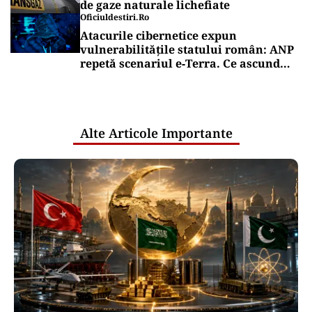
de gaze naturale lichefiate
Oficiuldestiri.ro
Atacurile cibernetice expun
vulnerabilitățile statului român: ANP
repetă scenariul e‑Terra. Ce ascund
comunicările oficiale și cine răspunde
pentru mentenanța IT a instituțiilor
publice
Alte Articole Importante