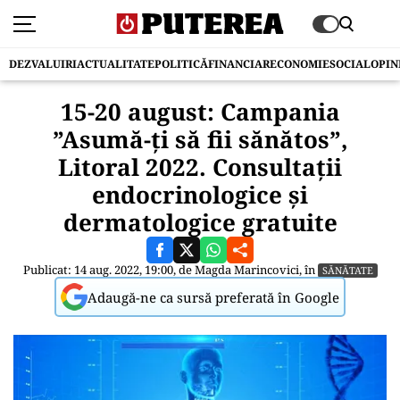
DEZVALUIRI
ACTUALITATE
POLITICĂ
FINANCIAR
ECONOMIE
SOCIAL
OPIN
15-20 august: Campania
”Asumă-ți să fii sănătos”,
Litoral 2022. Consultații
endocrinologice și
dermatologice gratuite
Publicat: 14 aug. 2022, 19:00, de
Magda Marincovici
, în
SĂNĂTATE
Adaugă-ne ca sursă preferată în Google