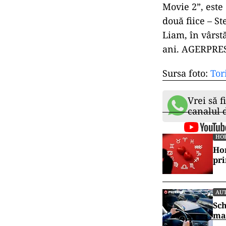
Movie 2”, este
două fiice – Ste
Liam, în vârstă
ani. AGERPRES/
Sursa foto:
Tor
Vrei să f
canalul
HO
Hor
pr
AU
Sch
mai