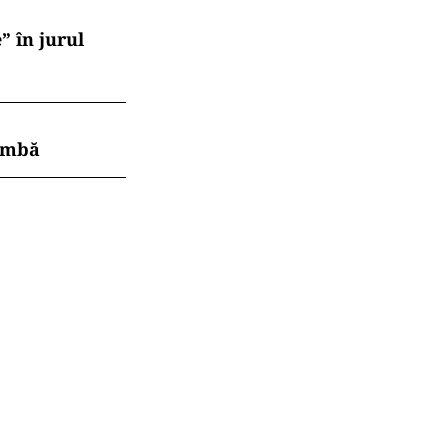
” în jurul
himbă