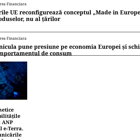
rea Financiara
rile UE reconfigurează conceptul „Made in Europe
oduselor, nu al țărilor
rea Financiara
nicula pune presiune pe economia Europei și sc
mportamentul de consum
netice
litățile
: ANP
l e‑Terra.
nicările