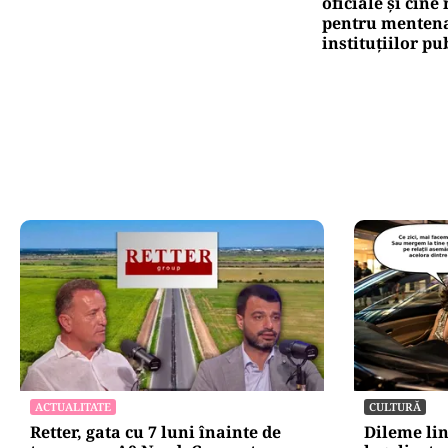
oficiale și cin
pentru mentena
instituțiilor pu
ACTUALITATE
CULTURĂ
Retter, gata cu 7 luni înainte de
Dileme lin