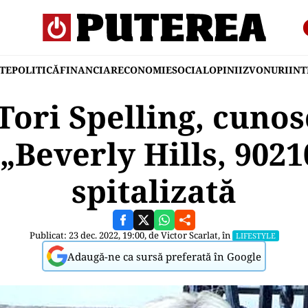
TE
POLITICĂ
FINANCIAR
ECONOMIE
SOCIAL
OPINII
ZVONURI
IN
Tori Spelling, cuno
 „Beverly Hills, 90210
spitalizată
Publicat: 23 dec. 2022, 19:00, de
Victor Scarlat
, în
LIFESTYLE
Adaugă-ne ca sursă preferată în Google