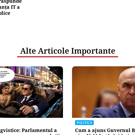
e răspunde
nța IT a
blice
Alte Articole Importante
POLITICĂ
gvistice: Parlamentul a
Cum a ajuns Guvernul B