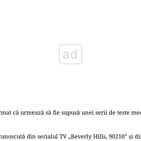
Play
irmat că urmează să fie supusă unei serii de teste me
cunoscută din serialul TV „Beverly Hills, 90210” şi d