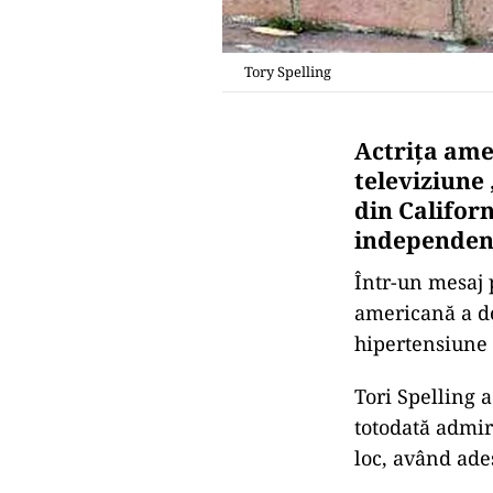
Tory Spelling
Actriţa ame
televiziune 
din Califor
independent
Într-un mesaj 
americană a de
hipertensiune 
Tori Spelling 
totodată admir
loc, având ad