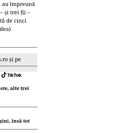
oi au împreună
 şi trei fii –
tă de cinci
adea)
.ro și pe
te, alte trei
ni, însă tot