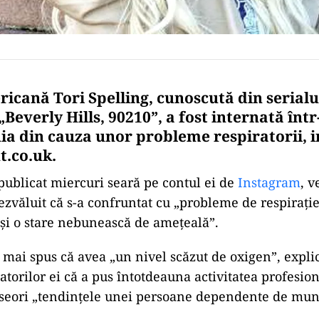
ricană Tori Spelling, cunoscută din serialu
„Beverly Hills, 90210”, a fost internată într
nia din cauza unor probleme respiratorii,
.co.uk.
publicat miercuri seară pe contul ei de
Instagram
, v
zvăluit că s-a confruntat cu „probleme de respiraţie
şi o stare nebunească de ameţeală”.
a mai spus că avea „un nivel scăzut de oxigen”, expl
atorilor ei că a pus întotdeauna activitatea profesio
eseori „tendinţele unei persoane dependente de mun