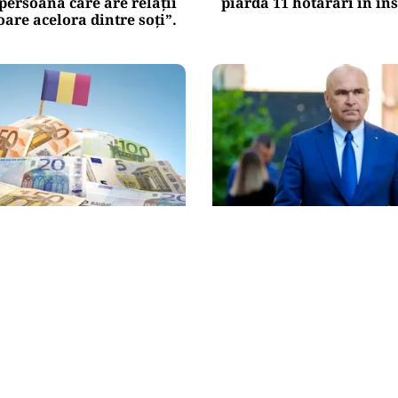
„persoana care are relații
piardă 11 hotărâri în in
re acelora dintre soți”.
POLITICĂ
 USR și PNL după
Bolojan, între lege și dis
la CCR: „Sacrifică 771 de
spune despre declarația 
de euro pentru Dominic
partenerei sale