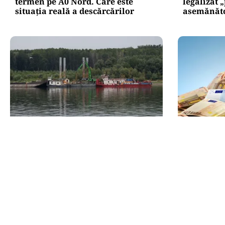
termen pe A0 Nord. Care este
legalizat 
situația reală a descărcărilor
asemănătoa
ACTUALITATE
POLITICĂ
Două azi, două mâine: de ce
PSD atacă
barjele nu sunt scufundate toate
sesizarea 
odată în Dunăre? Explicația
milioane 
autorităților
Fritz”