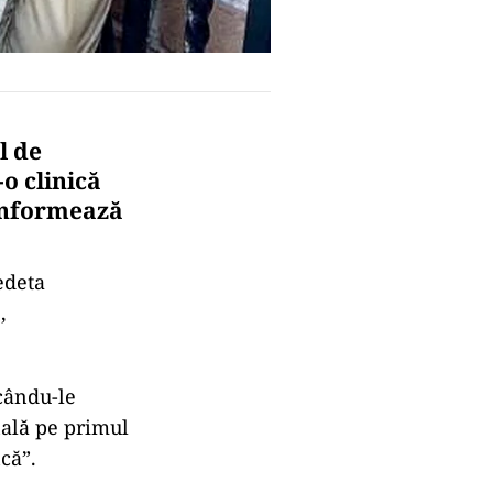
l de
-o clinică
 informează
edeta
,
icându-le
nală pe primul
că”.