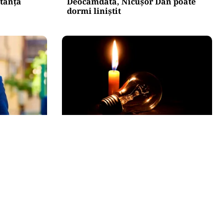
stanță
Deocamdată, Nicușor Dan poate
dormi liniștit
POLITICĂ
creție: ce
Pericol de blackout? Guvernul
de avere a
activează măsurile de criză și
pregătește limitarea consumului
de energie