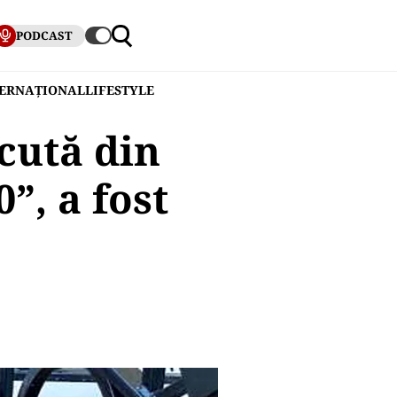
PODCAST
TERNAȚIONAL
LIFESTYLE
scută din
”, a fost