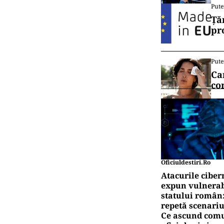
Pute
Ță
pr
Pute
Ca
co
Oficiuldestiri.ro
Atacurile ciber
expun vulnerabi
statului român
repetă scenariu
Ce ascund comu