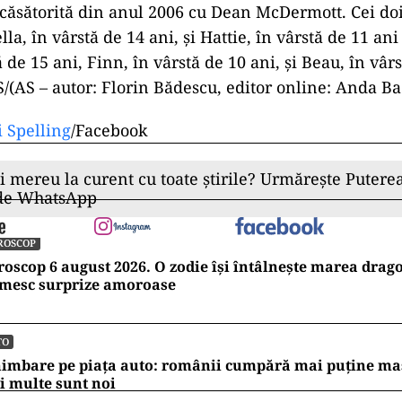
 căsătorită din anul 2006 cu Dean McDermott. Cei d
lla, în vârstă de 14 ani, şi Hattie, în vârstă de 11 ani –
 de 15 ani, Finn, în vârstă de 10 ani, şi Beau, în vârs
(AS – autor: Florin Bădescu, editor online: Anda B
i Spelling
/Facebook
ii mereu la curent cu toate știrile? Urmărește Puterea
 de WhatsApp
ROSCOP
oscop 6 august 2026. O zodie își întâlnește marea dragos
imesc surprize amoroase
TO
imbare pe piața auto: românii cumpără mai puține mași
 multe sunt noi