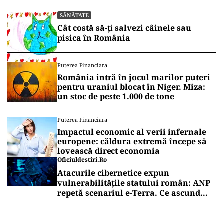
SĂNĂTATE
Cât costă să-ți salvezi câinele sau
pisica în România
Puterea Financiara
România intră în jocul marilor puteri
pentru uraniul blocat în Niger. Miza:
un stoc de peste 1.000 de tone
Puterea Financiara
Impactul economic al verii infernale
europene: căldura extremă începe să
lovească direct economia
Oficiuldestiri.ro
Atacurile cibernetice expun
vulnerabilitățile statului român: ANP
repetă scenariul e‑Terra. Ce ascund
comunicările oficiale și cine răspunde
pentru mentenanța IT a instituțiilor
publice