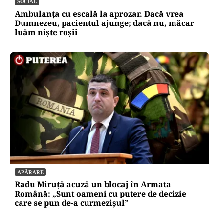
SOCIAL
Ambulanța cu escală la aprozar. Dacă vrea
Dumnezeu, pacientul ajunge; dacă nu, măcar
luăm niște roșii
APĂRARE
Radu Miruță acuză un blocaj în Armata
Română: „Sunt oameni cu putere de decizie
care se pun de-a curmezișul”