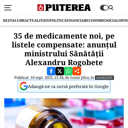
DEZVALUIRI
ACTUALITATE
POLITICĂ
FINANCIAR
ECONOMIE
SOCIAL
OPIN
35 de medicamente noi, pe
listele compensate: anunțul
ministrului Sănătății
Alexandru Rogobete
Publicat: 10 sept. 2025, 21:44, de
Ionut Jifcu
, în
SĂNĂTATE
Adaugă-ne ca sursă preferată în Google