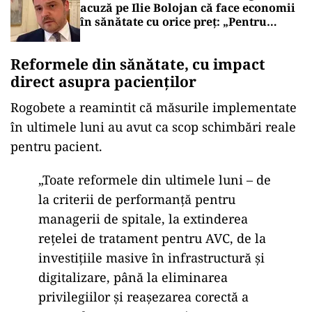
acuză pe Ilie Bolojan că face economii
în sănătate cu orice preț: „Pentru
gloria lui de a reduce deficitul face
orice, fără să țină cont de nimic”
Reformele din sănătate, cu impact
direct asupra pacienților
Rogobete a reamintit că măsurile implementate
în ultimele luni au avut ca scop schimbări reale
pentru pacient.
„Toate reformele din ultimele luni – de
la criterii de performanță pentru
managerii de spitale, la extinderea
rețelei de tratament pentru AVC, de la
investițiile masive în infrastructură și
digitalizare, până la eliminarea
privilegiilor și reașezarea corectă a