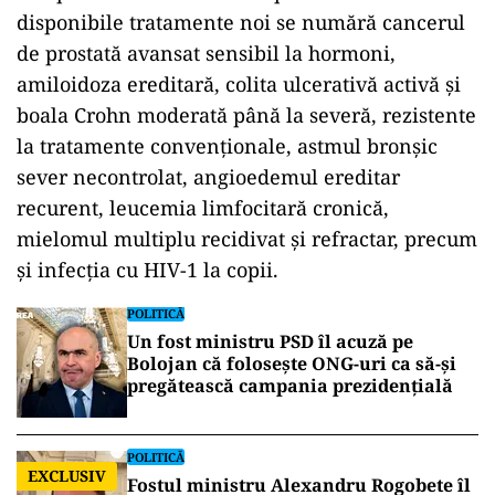
disponibile tratamente noi se numără cancerul
de prostată avansat sensibil la hormoni,
amiloidoza ereditară, colita ulcerativă activă și
boala Crohn moderată până la severă, rezistente
la tratamente convenționale, astmul bronșic
sever necontrolat, angioedemul ereditar
recurent, leucemia limfocitară cronică,
mielomul multiplu recidivat și refractar, precum
și infecția cu HIV-1 la copii.
POLITICĂ
Un fost ministru PSD îl acuză pe
Bolojan că folosește ONG-uri ca să-și
pregătească campania prezidențială
POLITICĂ
EXCLUSIV
Fostul ministru Alexandru Rogobete îl