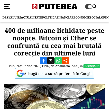
DEZVALUIRI
ACTUALITATE
POLITICĂ
FINANCIAR
ECONOMIE
SOCIAL
OPIN
400 de milioane lichidate peste
noapte. Bitcoin și Ether se
confruntă cu cea mai brutală
corecție din ultimele luni
Publicat: 02 dec. 2025, 11:02, de
Anamaria Ionel
, în
ECONOMIE
Adaugă-ne ca sursă preferată în Google