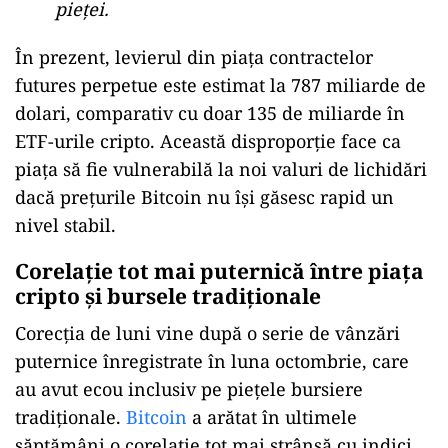
pieței.
În prezent, levierul din piața contractelor
futures perpetue este estimat la 787 miliarde de
dolari, comparativ cu doar 135 de miliarde în
ETF-urile cripto. Această disproporție face ca
piața să fie vulnerabilă la noi valuri de lichidări
dacă prețurile Bitcoin nu își găsesc rapid un
nivel stabil.
Corelație tot mai puternică între piața
cripto și bursele tradiționale
Corecția de luni vine după o serie de vânzări
puternice înregistrate în luna octombrie, care
au avut ecou inclusiv pe piețele bursiere
tradiționale.
Bitcoin
a arătat în ultimele
săptămâni o corelație tot mai strânsă cu indici