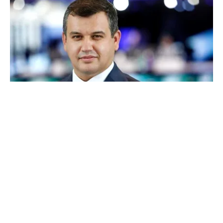
POLITICĂ
Eugen Tomac cere comasarea a peste 1.500 de
primării și reorganizarea județelor: „Nu mai
putem funcționa”
TOS
Politica Cookies
Protecția Datelor Personale
Despre Noi
Publicitate
Echipa
© 2026, toate drepturile rezervate puterea.ro