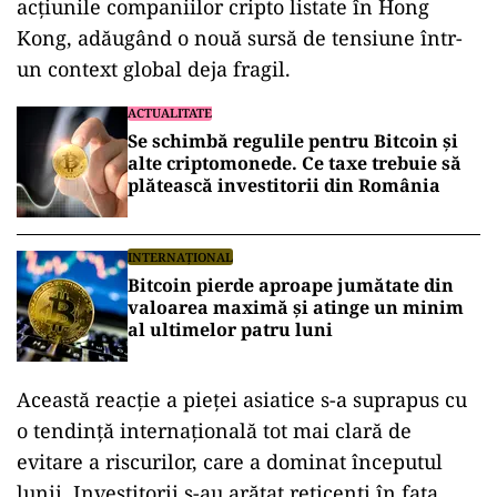
acțiunile companiilor cripto listate în Hong
Kong, adăugând o nouă sursă de tensiune într-
un context global deja fragil.
ACTUALITATE
Se schimbă regulile pentru Bitcoin și
alte criptomonede. Ce taxe trebuie să
plătească investitorii din România
INTERNAȚIONAL
Bitcoin pierde aproape jumătate din
valoarea maximă și atinge un minim
al ultimelor patru luni
Această reacție a pieței asiatice s-a suprapus cu
o tendință internațională tot mai clară de
evitare a riscurilor, care a dominat începutul
lunii. Investitorii s-au arătat reticenți în fața