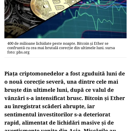
400 de milioane lichidate peste noapte. Bitcoin și Ether se
confruntă cu cea mai brutală corecție din ultimele luni. sursa
foto: pbs.org
Piața criptomonedelor a fost zguduită luni de
o nouă corecție severă, una dintre cele mai
bruște din ultimele luni, după ce valul de
vânzări s-a intensificat brusc. Bitcoin și Ether
au înregistrat scăderi abrupte, iar
sentimentul investitorilor s-a deteriorat
rapid, alimentat de lichidări masive și de
avertismente venite din Asia. Mișcările au