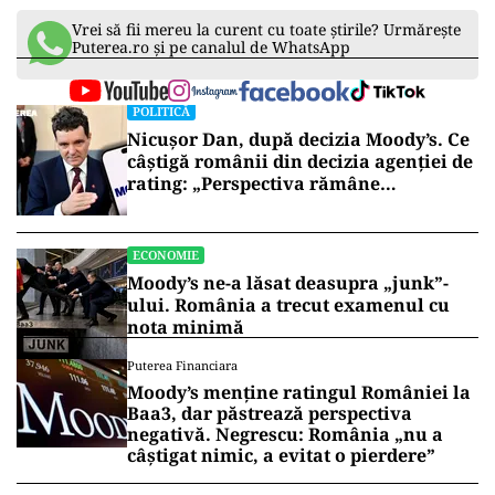
Vrei să fii mereu la curent cu toate știrile? Urmărește
Puterea.ro și pe canalul de WhatsApp
POLITICĂ
Nicușor Dan, după decizia Moody’s. Ce
câștigă românii din decizia agenției de
rating: „Perspectiva rămâne
rezervată”
ECONOMIE
Moody’s ne-a lăsat deasupra „junk”-
ului. România a trecut examenul cu
nota minimă
Puterea Financiara
Moody’s menține ratingul României la
Baa3, dar păstrează perspectiva
negativă. Negrescu: România „nu a
câștigat nimic, a evitat o pierdere”