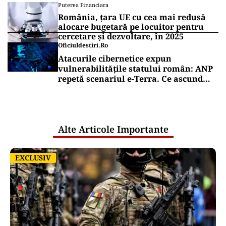
Puterea Financiara
România, țara UE cu cea mai redusă
alocare bugetară pe locuitor pentru
cercetare și dezvoltare, în 2025
Oficiuldestiri.ro
Atacurile cibernetice expun
vulnerabilitățile statului român: ANP
repetă scenariul e‑Terra. Ce ascund
comunicările oficiale și cine răspunde
pentru mentenanța IT a instituțiilor
publice
Alte Articole Importante
EXCLUSIV
EXCLUSIV