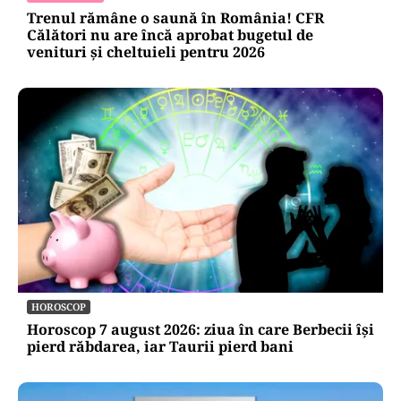
Alte Articole Importante
EXCLUSIV
EXCLUSIV
ACTUALITATE
Trenul rămâne o saună în România! CFR
Călători nu are încă aprobat bugetul de
venituri și cheltuieli pentru 2026