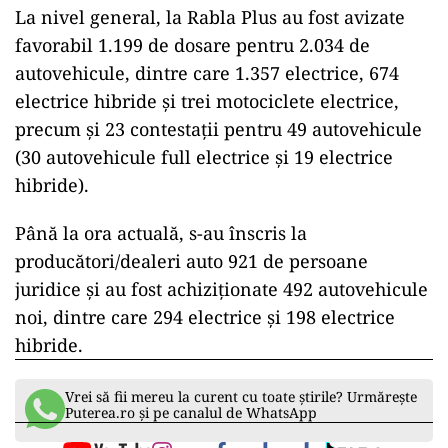
Noi scumpiri la pompă: benzina și
motorina au crescut cu până la 10 bani
pe litru
Pentru persoanele juridice au fost publicate pe
site-ul AFM 112 dosare acceptate pentru 215
autovehicule electrice, dintre care 152 pur
electrice şi 63 electrice hibride. Totodată, au fost
publicate două contestaţii pentru două
autovehicule electrice 100%.
La nivel general, la Rabla Plus au fost avizate
favorabil 1.199 de dosare pentru 2.034 de
autovehicule, dintre care 1.357 electrice, 674
electrice hibride şi trei motociclete electrice,
precum şi 23 contestaţii pentru 49 autovehicule