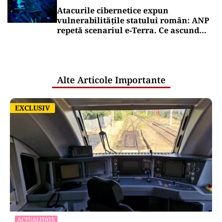
Rabla Auto 2026 pornește luni. Până la
18.500 de lei pentru cumpărarea unei
mașini noi
Puterea Financiara
Țările UE reconfigurează conceptul
„Made in Europe” în jurul produselor,
nu al țărilor
Puterea Financiara
Canicula pune presiune pe economia
Europei și schimbă comportamentul
de consum
Oficiuldestiri.ro
Atacurile cibernetice expun
vulnerabilitățile statului român: ANP
repetă scenariul e‑Terra. Ce ascund
comunicările oficiale și cine răspunde
pentru mentenanța IT a instituțiilor
publice