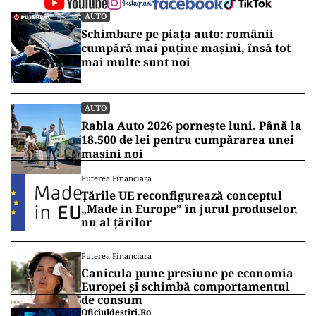
(30 autovehicule full electrice şi 19 electrice
hibride).
Până la ora actuală, s-au înscris la
producători/dealeri auto 921 de persoane
juridice şi au fost achiziţionate 492 autovehicule
noi, dintre care 294 electrice şi 198 electrice
hibride.
Vrei să fii mereu la curent cu toate știrile? Urmărește
Puterea.ro și pe canalul de WhatsApp
AUTO
Schimbare pe piața auto: românii
cumpără mai puține mașini, însă tot
mai multe sunt noi
AUTO