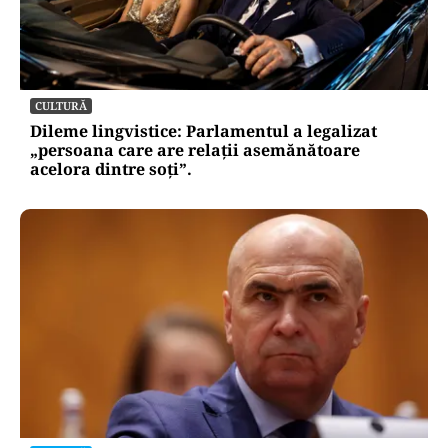
ACTUALITATE
Retter, gata cu 7 luni înainte de termen pe A0
Nord. Care este situația reală a descărcărilor
CULTURĂ
Dileme lingvistice: Parlamentul a legalizat
„persoana care are relații asemănătoare