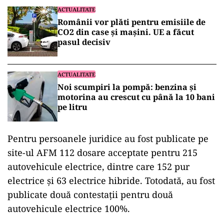
ad
De asemenea, în programul Rabla Plus 2021 s-
au înscris la producători/dealeri auto 5.995 de
persoane fizice, fiind cumpărate 1.178 de
autovehicule noi (707 full electrice şi 471
electrice hibride) şi două motociclete electrice.
ACTUALITATE
Românii vor plăti pentru emisiile de
CO2 din case și mașini. UE a făcut
pasul decisiv
ACTUALITATE