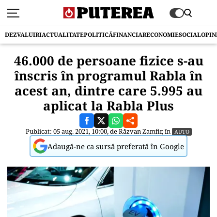
DEZVALUIRI
ACTUALITATE
POLITICĂ
FINANCIAR
ECONOMIE
SOCIAL
OPIN
46.000 de persoane fizice s-au
înscris în programul Rabla în
acest an, dintre care 5.995 au
aplicat la Rabla Plus
Publicat: 05 aug. 2021, 10:00, de
Răzvan Zamfir
, în
AUTO
Adaugă-ne ca sursă preferată în Google