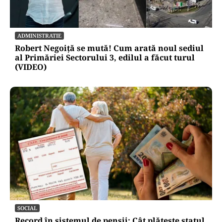
ADMINISTRATIE
Robert Negoiță se mută! Cum arată noul sediul
al Primăriei Sectorului 3, edilul a făcut turul
(VIDEO)
SOCIAL
Record în sistemul de pensii: Cât plătește statul