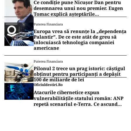
Ce condiție pune Nicușor Dan pentru
desemnarea unui nou premier. Eugen
Tomac explică așteptările
președintelui
Puterea Financiara
Europa vrea să renunțe la „dependența
Palantir”. De ce este atât de greu să
înlocuiască tehnologia companiei
americane
Puterea Financiara
Pilonul 2 trece un prag istoric: câștigul
obținut pentru participanți a depășit
100 de miliarde de lei
Oficiuldestiri.ro
Atacurile cibernetice expun
vulnerabilitățile statului român: ANP
repetă scenariul e‑Terra. Ce ascund
comunicările oficiale și cine răspunde
pentru mentenanța IT a instituțiilor
publice