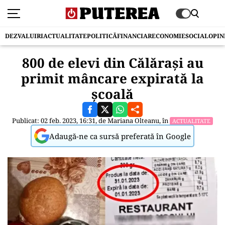
DEZVALUIRI
ACTUALITATE
POLITICĂ
FINANCIAR
ECONOMIE
SOCIAL
OPIN
800 de elevi din Călărași au
primit mâncare expirată la
școală
Publicat: 02 feb. 2023, 16:31, de
Mariana Olteanu
, în
ACTUALITATE
Adaugă-ne ca sursă preferată în Google