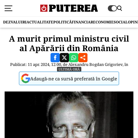
DEZVALUIRI
ACTUALITATE
POLITICĂ
FINANCIAR
ECONOMIE
SOCIAL
OPIN
A murit primul ministru civil
al Apărării din România
Publicat: 11 apr. 2024, 12:00, de
Alexandru Bogdan Grigoriev
, în
ULTIMĂ ORĂ
Adaugă-ne ca sursă preferată în Google