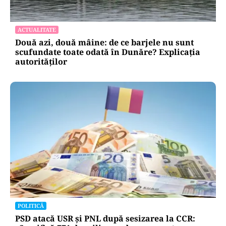
ACTUALITATE
Două azi, două mâine: de ce barjele nu sunt
scufundate toate odată în Dunăre? Explicația
autorităților
POLITICĂ
PSD atacă USR și PNL după sesizarea la CCR: