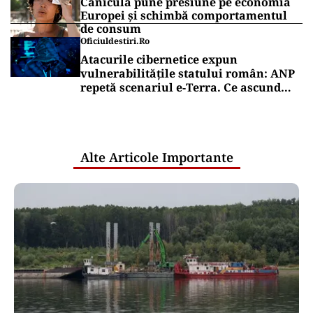
Canicula pune presiune pe economia
Europei și schimbă comportamentul
de consum
Oficiuldestiri.ro
Atacurile cibernetice expun
vulnerabilitățile statului român: ANP
repetă scenariul e‑Terra. Ce ascund
comunicările oficiale și cine răspunde
pentru mentenanța IT a instituțiilor
publice
Alte Articole Importante