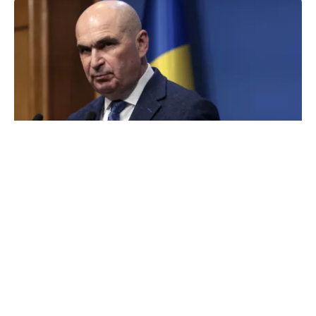
POLITICĂ
Cum explică Ilie Bolojan dezastrul economic
din România: „Am procedat corect față de țara
noastră”
TOS
Politica Cookies
Protecția Datelor Personale
Despre Noi
Publicitate
Echipa
© 2026, toate drepturile rezervate puterea.ro