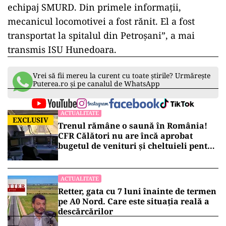
echipaj SMURD. Din primele informaţii,
mecanicul locomotivei a fost rănit. El a fost
transportat la spitalul din Petroşani”, a mai
transmis ISU Hunedoara.
Vrei să fii mereu la curent cu toate știrile? Urmărește
Puterea.ro și pe canalul de WhatsApp
ACTUALITATE
EXCLUSIV
Trenul rămâne o saună în România!
CFR Călători nu are încă aprobat
bugetul de venituri și cheltuieli pentru
2026
ACTUALITATE
Retter, gata cu 7 luni înainte de termen
pe A0 Nord. Care este situația reală a
descărcărilor