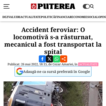
DEZVALUIRI
ACTUALITATE
POLITICĂ
FINANCIAR
ECONOMIE
SOCIAL
OPIN
Accident feroviar: O
locomotivă s-a răsturnat,
mecanicul a fost transportat la
spital
Publicat: 26 mai 2022, 18:15, de
Cezar Amariei
, în
ACTUALITATE
Adaugă-ne ca sursă preferată în Google