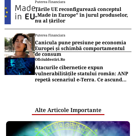
Puterea Financiara
Țările UE reconfigurează conceptul
„Made in Europe” în jurul produselor,
nu al țărilor
Puterea Financiara
Canicula pune presiune pe economia
Europei și schimbă comportamentul
de consum
Oficiuldestiri.ro
Atacurile cibernetice expun
vulnerabilitățile statului român: ANP
repetă scenariul e‑Terra. Ce ascund
comunicările oficiale și cine răspunde
pentru mentenanța IT a instituțiilor
publice
Alte Articole Importante