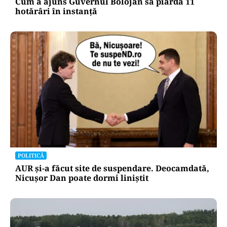
Cum a ajuns Guvernul Bolojan să piardă 11
hotărâri în instanță
POLITICĂ
AUR și-a făcut site de suspendare. Deocamdată,
Nicușor Dan poate dormi liniștit