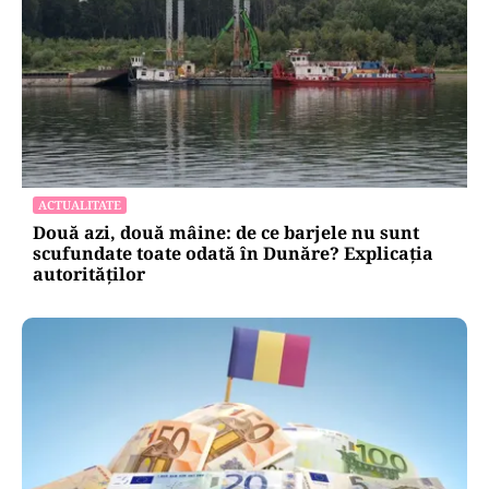
ACTUALITATE
Două azi, două mâine: de ce barjele nu sunt
scufundate toate odată în Dunăre? Explicația
autorităților