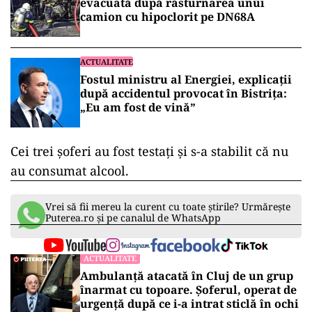
evacuată după răsturnarea unui
camion cu hipoclorit pe DN68A
ACTUALITATE
Fostul ministru al Energiei, explicații
după accidentul provocat în Bistrița:
„Eu am fost de vină”
Cei trei şoferi au fost testaţi şi s-a stabilit că nu
au consumat alcool.
Vrei să fii mereu la curent cu toate știrile? Urmărește
Puterea.ro și pe canalul de WhatsApp
ACTUALITATE
Ambulanță atacată în Cluj de un grup
înarmat cu topoare. Șoferul, operat de
urgență după ce i-a intrat sticlă în ochi