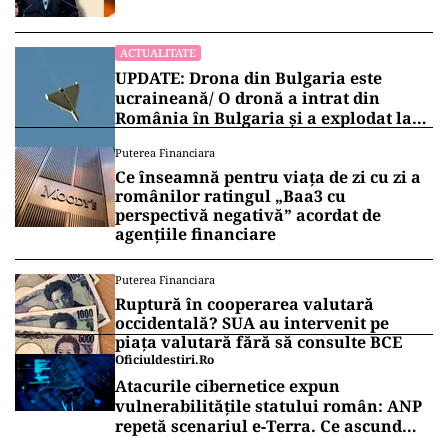
ACTUALITATE
UPDATE: Drona din Bulgaria este
ucraineană/ O dronă a intrat din
România în Bulgaria şi a explodat la
100 de metri de graniţă
Puterea Financiara
Ce înseamnă pentru viața de zi cu zi a
românilor ratingul „Baa3 cu
perspectivă negativă” acordat de
agențiile financiare
Puterea Financiara
Ruptură în cooperarea valutară
occidentală? SUA au intervenit pe
piața valutară fără să consulte BCE
Oficiuldestiri.ro
Atacurile cibernetice expun
vulnerabilitățile statului român: ANP
repetă scenariul e‑Terra. Ce ascund
comunicările oficiale și cine răspunde