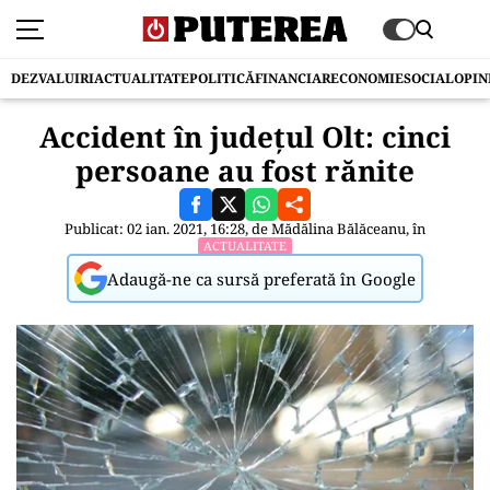
DEZVALUIRI
ACTUALITATE
POLITICĂ
FINANCIAR
ECONOMIE
SOCIAL
OPIN
Accident în județul Olt: cinci
persoane au fost rănite
Publicat: 02 ian. 2021, 16:28, de
Mădălina Bălăceanu
, în
ACTUALITATE
Adaugă-ne ca sursă preferată în Google