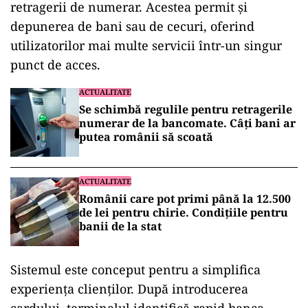
retragerii de numerar. Acestea permit și
depunerea de bani sau de cecuri, oferind
utilizatorilor mai multe servicii într-un singur
punct de acces.
ACTUALITATE
Se schimbă regulile pentru retragerile
numerar de la bancomate. Câți bani ar
putea românii să scoată
ACTUALITATE
Românii care pot primi până la 12.500
de lei pentru chirie. Condițiile pentru
banii de la stat
Sistemul este conceput pentru a simplifica
experiența clienților. După introducerea