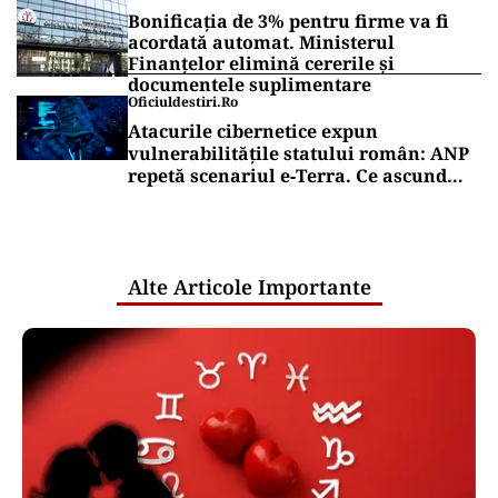
Bonificația de 3% pentru firme va fi
acordată automat. Ministerul
Finanțelor elimină cererile și
documentele suplimentare
Oficiuldestiri.ro
Atacurile cibernetice expun
vulnerabilitățile statului român: ANP
repetă scenariul e‑Terra. Ce ascund
comunicările oficiale și cine răspunde
pentru mentenanța IT a instituțiilor
publice
Alte Articole Importante