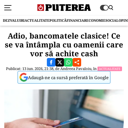
DEZVALUIRI
ACTUALITATE
POLITICĂ
FINANCIAR
ECONOMIE
SOCIAL
OPIN
Adio, bancomatele clasice! Ce
se va întâmpla cu oamenii care
vor să achite cash
Publicat: 13 iun. 2026, 21:38, de
Andreea Pavaloiu
, în
ACTUALITATE
Adaugă-ne ca sursă preferată în Google