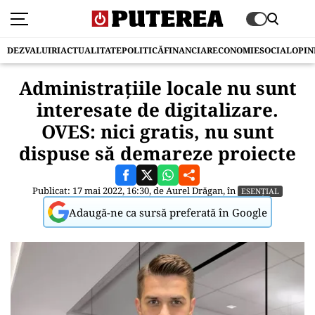
DEZVALUIRI
ACTUALITATE
POLITICĂ
FINANCIAR
ECONOMIE
SOCIAL
OPIN
Administrațiile locale nu sunt
interesate de digitalizare.
OVES: nici gratis, nu sunt
dispuse să demareze proiecte
Publicat: 17 mai 2022, 16:30, de
Aurel Drăgan
, în
ESENȚIAL
Adaugă-ne ca sursă preferată în Google