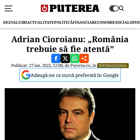
DEZVALUIRI
ACTUALITATE
POLITICĂ
FINANCIAR
ECONOMIE
SOCIAL
OPIN
Adrian Cioroianu: „România
trebuie să fie atentă”
Publicat: 27 ian. 2022, 12:00, de
Puterea.ro
, în
INTERNAȚIONAL
Adaugă-ne ca sursă preferată în Google