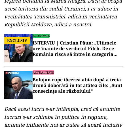
ieșirea Ucrainei la Marea Neagră. Dacă ar ocupa
acest teritoriu din sudul Ucrainei, i-ar aduce în
vecinătatea Transnistriei, adică în vecinătatea
Republicii Moldova, adică a noastră.
ECONOMIE
EXCLUSIV
INTERVIU | Cristian Păun: „Ultimele
ore înainte de verdictul Fitch. De ce
România riscă să intre în categoria
economiilor cu risc ridicat”
ACTUALITATE
Bolojan rupe tăcerea abia după a treia
dronă doborâtă în tot atâtea zile: „Sunt
consecințe ale războiului”
Dacă acest lucru s-ar întâmpla, cred că anumite
lucruri s-ar schimba în politica în regiune,
anumite influențe noi ar putea să apară inclusiv