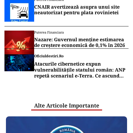
CNAIR avertizează asupra unui site
neautorizat pentru plata rovinietei
Puterea Financiara
Nazare: Guvernul menține estimarea
de creștere economică de 0,1% în 2026
Oficiuldestiri.ro
Atacurile cibernetice expun
vulnerabilitățile statului român: ANP
repetă scenariul e‑Terra. Ce ascund
comunicările oficiale și cine răspunde
pentru mentenanța IT a instituțiilor
publice
Alte Articole Importante