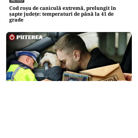
METEO
Cod roșu de caniculă extremă, prelungit în
șapte județe: temperaturi de până la 41 de
grade
ACTUALITATE
Ce sumă a încercat să dea șpagă un șofer
polițiștilor ca să scape de amendă