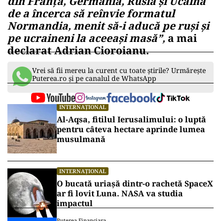
din Franța, Germania, Rusia și Ucaina
de a încerca să reînvie formatul
Normandia, menit să-i aducă pe ruși și
pe ucraineni la aceeași masă”,
a mai
declarat Adrian Cioroianu.
Vrei să fii mereu la curent cu toate știrile? Urmărește
Puterea.ro și pe canalul de WhatsApp
INTERNAȚIONAL
Al-Aqsa, fitilul Ierusalimului: o luptă
pentru câteva hectare aprinde lumea
musulmană
INTERNAȚIONAL
O bucată uriașă dintr-o rachetă SpaceX
ar fi lovit Luna. NASA va studia
impactul
Puterea Financiara