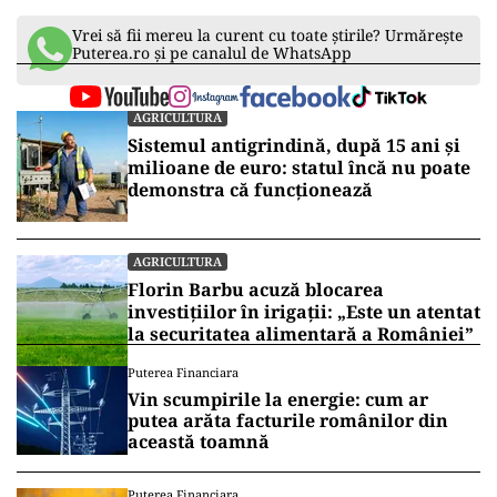
Vrei să fii mereu la curent cu toate știrile? Urmărește
Puterea.ro și pe canalul de WhatsApp
AGRICULTURA
Sistemul antigrindină, după 15 ani și
milioane de euro: statul încă nu poate
demonstra că funcționează
AGRICULTURA
Florin Barbu acuză blocarea
investițiilor în irigații: „Este un atentat
la securitatea alimentară a României”
Puterea Financiara
Vin scumpirile la energie: cum ar
putea arăta facturile românilor din
această toamnă
Puterea Financiara