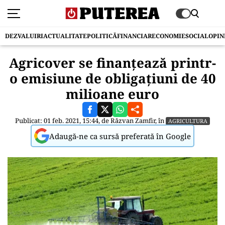
DEZVALUIRI
ACTUALITATE
POLITICĂ
FINANCIAR
ECONOMIE
SOCIAL
OPIN
Agricover se finanțează printr-
o emisiune de obligațiuni de 40
milioane euro
Publicat: 01 feb. 2021, 15:44, de
Răzvan Zamfir
, în
AGRICULTURA
Adaugă-ne ca sursă preferată în Google