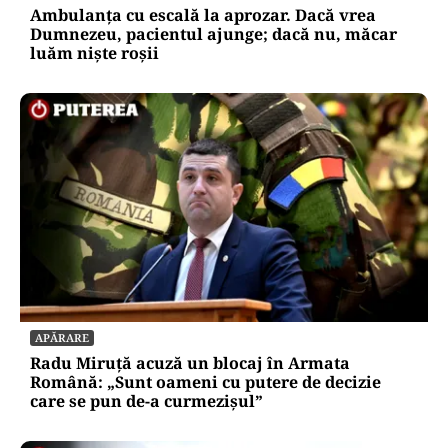
Ambulanța cu escală la aprozar. Dacă vrea
Dumnezeu, pacientul ajunge; dacă nu, măcar
luăm niște roșii
APĂRARE
Radu Miruță acuză un blocaj în Armata
Română: „Sunt oameni cu putere de decizie
care se pun de-a curmezișul”