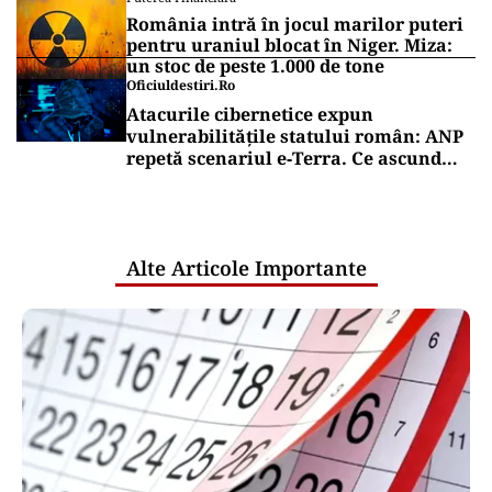
România intră în jocul marilor puteri
pentru uraniul blocat în Niger. Miza:
un stoc de peste 1.000 de tone
Oficiuldestiri.ro
Atacurile cibernetice expun
vulnerabilitățile statului român: ANP
repetă scenariul e‑Terra. Ce ascund
comunicările oficiale și cine răspunde
pentru mentenanța IT a instituțiilor
publice
Alte Articole Importante