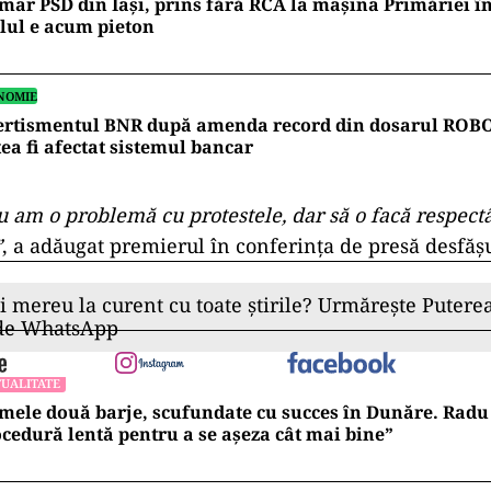
mar PSD din Iași, prins fără RCA la mașina Primăriei î
lul e acum pieton
NOMIE
ertismentul BNR după amenda record din dosarul ROB
ea fi afectat sistemul bancar
nu am o problemă cu protestele, dar să o facă respect
”
, a adăugat premierul în conferința de presă desfășu
ii mereu la curent cu toate știrile? Urmărește Puterea
 de WhatsApp
UALITATE
mele două barje, scufundate cu succes în Dunăre. Radu 
cedură lentă pentru a se așeza cât mai bine”