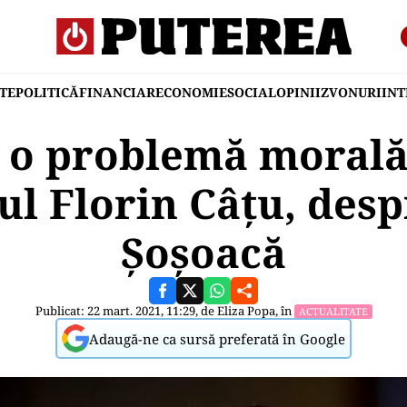
TE
POLITICĂ
FINANCIAR
ECONOMIE
SOCIAL
OPINII
ZVONURI
IN
e o problemă morală
l Florin Câțu, des
Șoșoacă
Publicat: 22 mart. 2021, 11:29, de
Eliza Popa
, în
ACTUALITATE
Adaugă-ne ca sursă preferată în Google