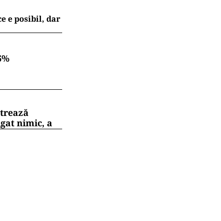
e e posibil, dar
6%
strează
gat nimic, a