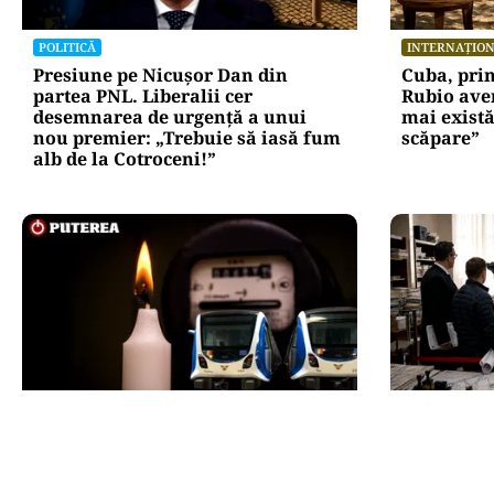
POLITICĂ
INTERNAȚIO
Presiune pe Nicușor Dan din
Cuba, pri
partea PNL. Liberalii cer
Rubio ave
desemnarea de urgență a unui
mai există
nou premier: „Trebuie să iasă fum
scăpare”
alb de la Cotroceni!”
ENERGIE
ACTUALITATE
Dunărea seacă, Cernavodă se
e-Terra r
apropie de oprirea totală.
viitoare, 
Guvernul a trimis o alertă
blocaj. Cu