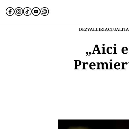
DEZVALUIRI
ACTUALITA
„Aici 
Premieru