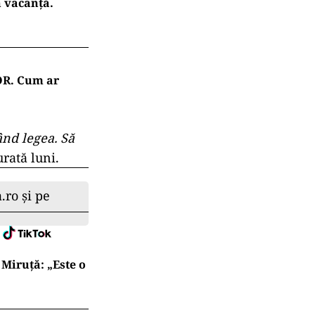
n vacanță.
OR. Cum ar
ând legea. Să
rată luni.
.ro și pe
Miruță: „Este o