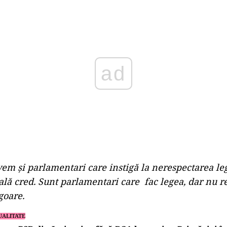
Play
em și parlamentari care instigă la nerespectarea legi
ă cred. Sunt parlamentari care fac legea, dar nu r
igoare.
UALITATE