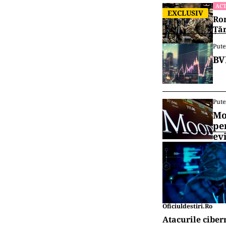
ACT
EXCLUSIV
Rom
Țăr
Pute
BV
Pute
Mo
pe
ev
Oficiuldestiri.ro
Atacurile ciber