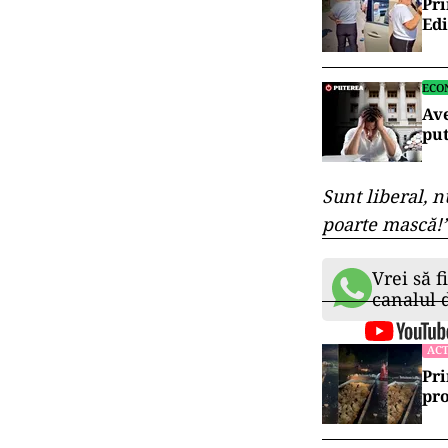
Pri
Edi
ECO
Av
put
Sunt liberal, 
poarte mască!
Vrei să f
canalul
ACT
Pri
pro