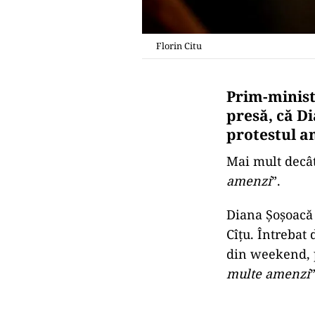
Florin Citu
Prim-ministr
presă, că D
protestul an
Mai mult decât
amenzi
”.
Diana Șoșoacă 
Cîțu. Întrebat
din weekend, p
multe amenzi
”