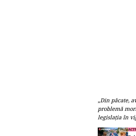
„
Din păcate, av
problemă moral
legislația în v
ACT