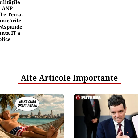
litățile
: ANP
l e‑Terra.
nicările
e răspunde
nța IT a
blice
Alte Articole Importante