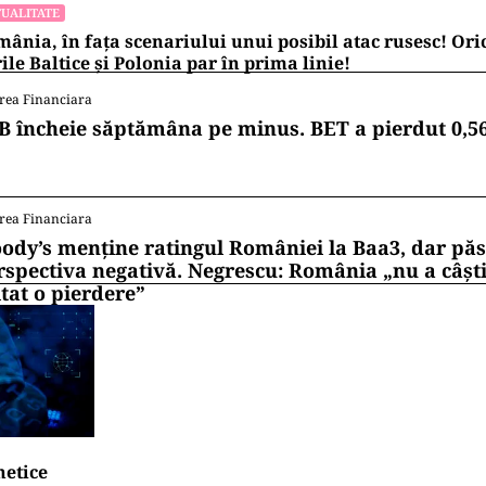
UALITATE
ânia, în fața scenariului unui posibil atac rusesc! Oric
ile Baltice și Polonia par în prima linie!
rea Financiara
B încheie săptămâna pe minus. BET a pierdut 0,5
rea Financiara
ody’s menține ratingul României la Baa3, dar pă
rspectiva negativă. Negrescu: România „nu a câști
itat o pierdere”
netice