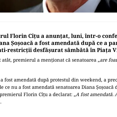
ul Florin Cîțu a anunțat, luni, într-o conf
iana Șoșoacă a fost amendată după ce a par
ti-restricții desfășurat sâmbătă în Piața Vi
 atât, premierul a menționat că senatoarea „
are foa
a fost amendată după protestul din weekend, a prec
 de ce nu a fost amendată senatoarea Diana Șoșoacă 
remierul Florin Cîțu a declarat: „
A fost amendată. A
.