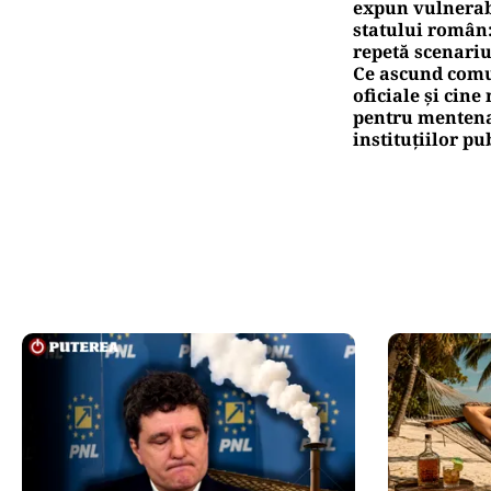
expun vulnerabi
statului român
repetă scenariu
Ce ascund comu
oficiale și cin
pentru mentena
instituțiilor pu