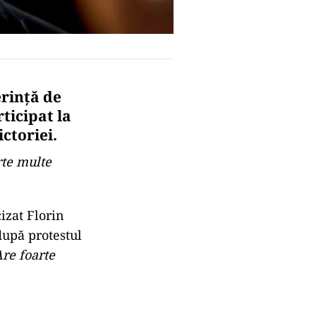
erință de
ticipat la
ctoriei.
rte multe
izat Florin
după protestul
re foarte