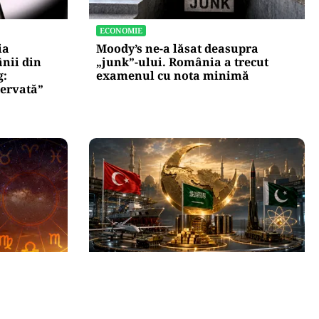
ECONOMIE
ia
Moody’s ne-a lăsat deasupra
nii din
„junk”-ului. România a trecut
g:
examenul cu nota minimă
zervată”
INTERNAȚIONAL
Trei zodii
Se naște un „NATO sunnit”: Arabia
umpănă: o
Saudită, Turcia și Pakistan își
eașteptată
unesc forțele militare