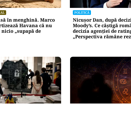
NAL
POLITICĂ
nsă în menghină. Marco
Nicușor Dan, după deciz
rtizează Havana că nu
Moody’s. Ce câștigă româ
 nicio „supapă de
decizia agenției de ratin
„Perspectiva rămâne re
HOROSCOP
evine săptămâna
Horoscop 8 august 2026. 
după aproape o lună de
trec prin momente de c
m vor fi reluate
despărțire sau o veste n