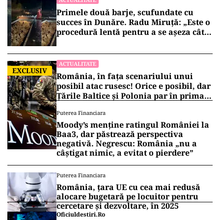
Primele două barje, scufundate cu
succes în Dunăre. Radu Miruță: „Este o
procedură lentă pentru a se așeza cât
mai bine”
ACTUALITATE
EXCLUSIV
România, în fața scenariului unui
posibil atac rusesc! Orice e posibil, dar
Țările Baltice și Polonia par în prima
linie!
Puterea Financiara
Moody’s menține ratingul României la
Baa3, dar păstrează perspectiva
negativă. Negrescu: România „nu a
câștigat nimic, a evitat o pierdere”
Puterea Financiara
România, țara UE cu cea mai redusă
alocare bugetară pe locuitor pentru
cercetare și dezvoltare, în 2025
Oficiuldestiri.ro