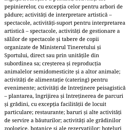
pepinierelor, cu excepţia celor pentru arbori de
pădure; activităţi de interpretare artistică –
spectacole, activităţi-suport pentru interpretarea
artistică – spectacole, activităţi de gestionare a
sălilor de spectacole şi tabere de copii
organizate de Ministerul Tineretului şi
Sportului, direct sau prin unităţile din
subordinea sa; creşterea şi reproducţia
animalelor semidomesticite şi a altor animale;
activităţi de alimentaţie (catering) pentru
evenimente; activităţi de întreţinere peisagistică
– plantarea, îngrijirea şi întreţinerea de parcuri
şi grădini, cu excepţia facilităţii de locuit
particulare; restaurante; baruri şi alte activităţi
de servire a băuturilor; activităţi ale grădinilor
zoologice, botanice şi ale rezervaţiilor; hoteluri