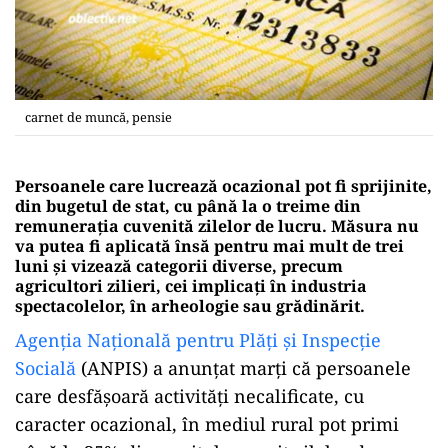
carnet de muncă, pensie
Persoanele care lucrează ocazional pot fi sprijinite,
din bugetul de stat, cu până la o treime din
remunerația cuvenită zilelor de lucru. Măsura nu
va putea fi aplicată însă pentru mai mult de trei
luni și vizează categorii diverse, precum
agricultori zilieri, cei implicați în industria
spectacolelor, în arheologie sau grădinărit.
Agenția Națională pentru Plăți și Inspecție
Socială
(ANPIS) a anunțat marți că persoanele
care desfăşoară activităţi necalificate, cu
caracter ocazional, în mediul rural pot primi