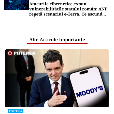
Atacurile cibernetice expun
vulnerabilitățile statului român: ANP
repetă scenariul e‑Terra. Ce ascund
comunicările oficiale și cine răspunde
pentru mentenanța IT a instituțiilor
publice
Alte Articole Importante
POLITICĂ