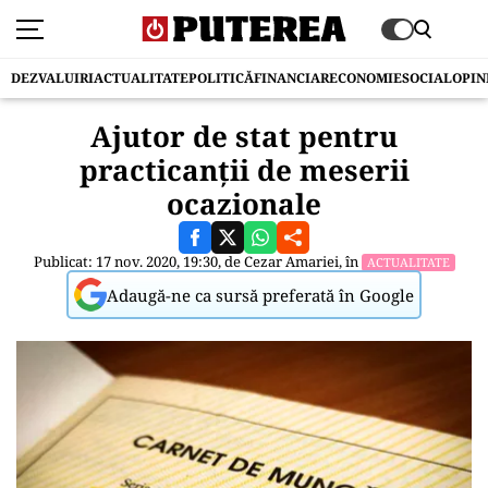
DEZVALUIRI
ACTUALITATE
POLITICĂ
FINANCIAR
ECONOMIE
SOCIAL
OPIN
Ajutor de stat pentru
practicanții de meserii
ocazionale
Publicat: 17 nov. 2020, 19:30, de
Cezar Amariei
, în
ACTUALITATE
Adaugă-ne ca sursă preferată în Google