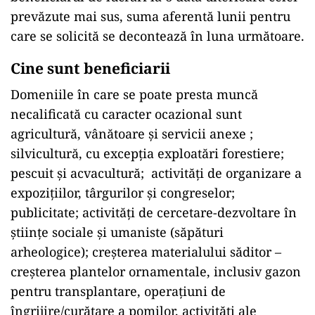
prevăzute mai sus, suma aferentă lunii pentru
care se solicită se decontează în luna următoare.
Cine sunt beneficiarii
Domeniile în care se poate presta muncă
necalificată cu caracter ocazional sunt
agricultură, vânătoare şi servicii anexe ;
silvicultură, cu excepţia exploatări forestiere;
pescuit şi acvacultură; activităţi de organizare a
expoziţiilor, târgurilor şi congreselor;
publicitate; activităţi de cercetare-dezvoltare în
ştiinţe sociale şi umaniste (săpături
arheologice); creşterea materialului săditor –
creşterea plantelor ornamentale, inclusiv gazon
pentru transplantare, operaţiuni de
îngrijire/curăţare a pomilor, activităţi ale