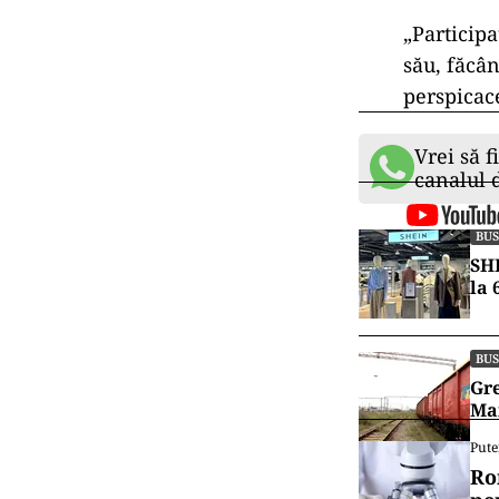
„Participa
său, făcân
perspicace
Vrei să f
canalul
BUS
SHE
la 
BUS
Gre
Mar
Pute
Ro