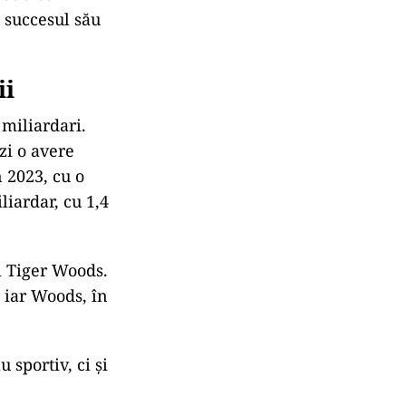
ă succesul său
ii
 miliardari.
zi o avere
n 2023, cu o
liardar, cu 1,4
și Tiger Woods.
, iar Woods, în
 sportiv, ci și