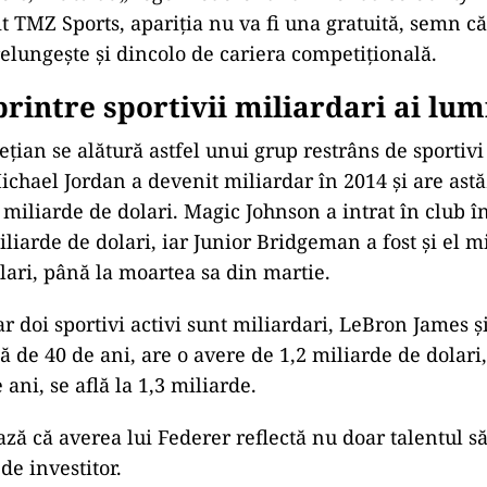
it TMZ Sports, apariția nu va fi una gratuită, semn c
relungește și dincolo de cariera competițională.
printre sportivii miliardari ai lum
țian se alătură astfel unui grup restrâns de sportivi
Michael Jordan a devenit miliardar în 2014 și are astă
 miliarde de dolari. Magic Johnson a intrat în club î
liarde de dolari, iar Junior Bridgeman a fost și el mi
lari, până la moartea sa din martie.
ar doi sportivi activi sunt miliardari, LeBron James 
ă de 40 de ani, are o avere de 1,2 miliarde de dolari
 ani, se află la 1,3 miliarde.
ză că averea lui Federer reflectă nu doar talentul său
 de investitor.