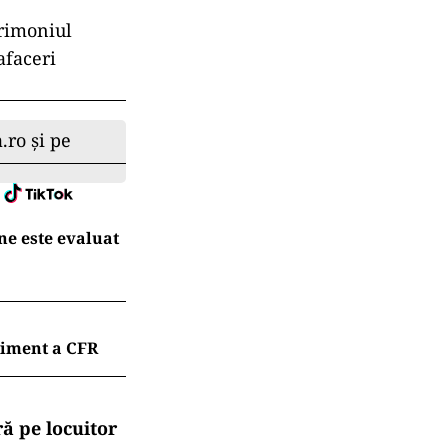
trimoniul
afaceri
.ro și pe
ne este evaluat
liment a CFR
ă pe locuitor