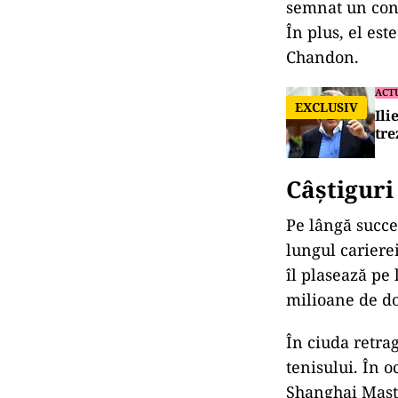
semnat un cont
În plus, el es
Chandon.
ACT
EXCLUSIV
Ili
tre
Câștiguri
Pe lângă succes
lungul cariere
îl plasează pe 
milioane de do
În ciuda retra
tenisului. În 
Shanghai Maste