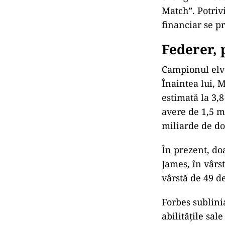
Match”. Potriv
financiar se p
Federer, 
Campionul elve
Înaintea lui, 
estimată la 3,8
avere de 1,5 mi
miliarde de do
În prezent, do
James, în vârst
vârstă de 49 de
Forbes sublinia
abilitățile sale