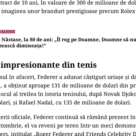
ract de 10 ani, în valoare de 300 de milioane de dol
te imaginea unor branduri prestigioase precum Rolex
UALITATE
e Năstase, la 80 de ani: „Îl rog pe Doamne, Doamne să n
zească dimineața!”
 impresionante din tenis
ul în afaceri, Federer a adunat câștiguri uriașe și di
i, a obținut aproape 131 de milioane de dolari din pr
locul al treilea în istoria tenisului, după Novak Djok
lari, și Rafael Nadal, cu 135 de milioane de dolari.
gerii oficiale, Federer continuă să rămână prezent î
octombrie, el va reveni pe teren într-un meci demonst
rs, intitulat „Roger Federer and Friends Celebrity 