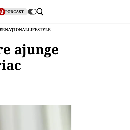
PODCAST
TERNAȚIONAL
LIFESTYLE
are ajunge
riac