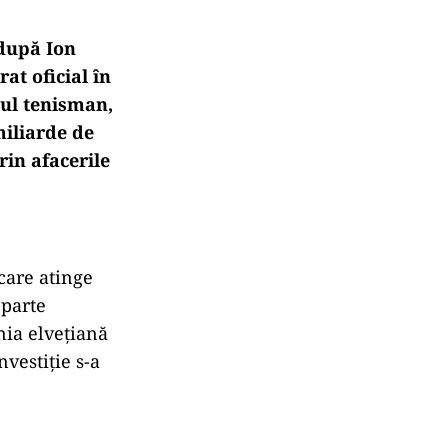
 după Ion
at oficial în
tul tenisman,
miliarde de
rin afacerile
 care atinge
 parte
nia elvețiană
vestiție s-a