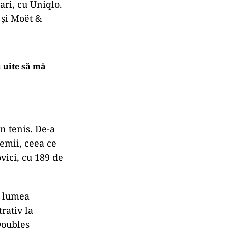
ari, cu Uniqlo.
 și Moët &
u uite să mă
n tenis. De-a
emii, ceea ce
ovici, cu 189 de
n lumea
rativ la
Doubles