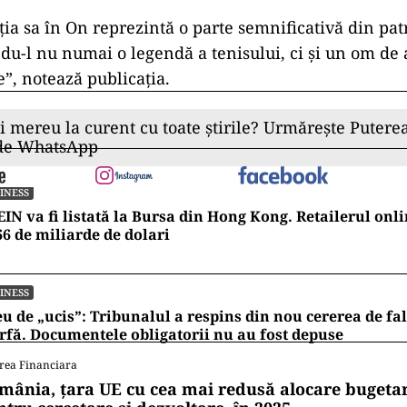
ția sa în On reprezintă o parte semnificativă din pa
du-l nu numai o legendă a tenisului, ci și un om de 
”, notează publicația.
ii mereu la curent cu toate știrile? Urmărește Puterea
 de WhatsApp
INESS
IN va fi listată la Bursa din Hong Kong. Retailerul onli
66 de miliarde de dolari
INESS
u de „ucis”: Tribunalul a respins din nou cererea de fa
fă. Documentele obligatorii nu au fost depuse
rea Financiara
mânia, țara UE cu cea mai redusă alocare bugetar