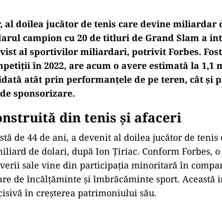
, al doilea jucător de tenis care devine miliardar
arul campion cu 20 de titluri de Grand Slam a intr
vist al sportivilor miliardari, potrivit Forbes. Fos
petiții în 2022, are acum o avere estimată la 1,1 
idată atât prin performanțele de pe teren, cât și p
 de sponsorizare.
nstruită din tenis și afaceri
stă de 44 de ani, a devenit al doilea jucător de tenis
iliard de dolari, după Ion Țiriac. Conform Forbes, o
verii sale vine din participația minoritară în compa
re de încălțăminte și îmbrăcăminte sport. Această in
cisivă în creșterea patrimoniului său.