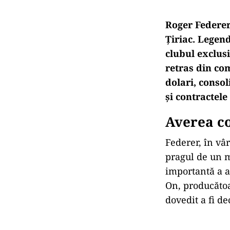
Roger Federer
Țiriac. Legend
clubul exclusi
retras din com
dolari, consol
și contractele
Averea co
Federer, în vâr
pragul de un m
importantă a a
On, producătoa
dovedit a fi de