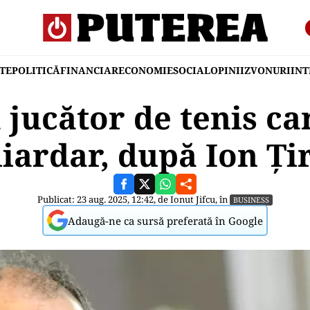
TE
POLITICĂ
FINANCIAR
ECONOMIE
SOCIAL
OPINII
ZVONURI
IN
 jucător de tenis c
iardar, după Ion Ţi
Publicat: 23 aug. 2025, 12:42, de
Ionut Jifcu
, în
BUSINESS
Adaugă-ne ca sursă preferată în Google