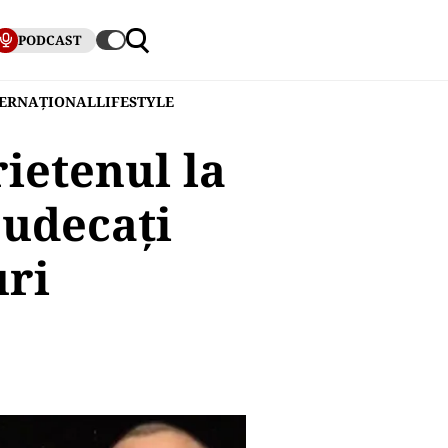
PODCAST
TERNAȚIONAL
LIFESTYLE
rietenul la
judecați
uri