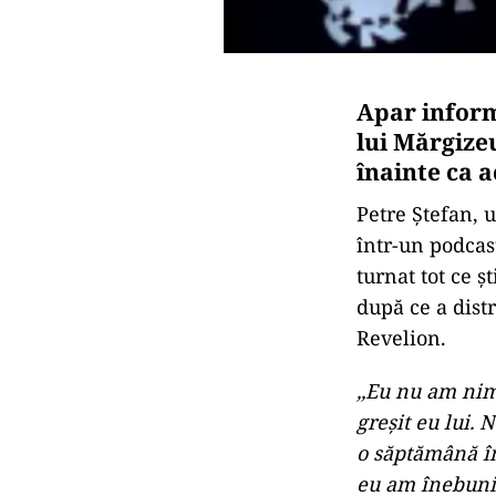
Apar inform
lui Mărgizeu
înainte ca 
Petre Ștefan, u
într-un podcas
turnat tot ce ș
după ce a dist
Revelion.
,,Eu nu am nim
greșit eu lui. 
o săptămână în
eu am înebunit