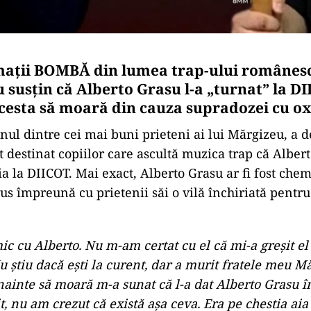
ații BOMBĂ din lumea trap-ului românesc.
 susțin că Alberto Grasu l-a „turnat” la DI
acesta să moară din cauza supradozei cu o
nul dintre cei mai buni prieteni ai lui Mărgizeu, a d
t destinat copiilor care ascultă muzica trap că Alber
tia la DIICOT. Mai exact, Alberto Grasu ar fi fost chem
rus împreună cu prietenii săi o vilă închiriată pentr
ic cu Alberto. Nu m-am certat cu el că mi-a greșit e
Nu știu dacă ești la curent, dar a murit fratele meu M
ainte să moară m-a sunat că l-a dat Alberto Grasu în 
, nu am crezut că există așa ceva. Era pe chestia aia