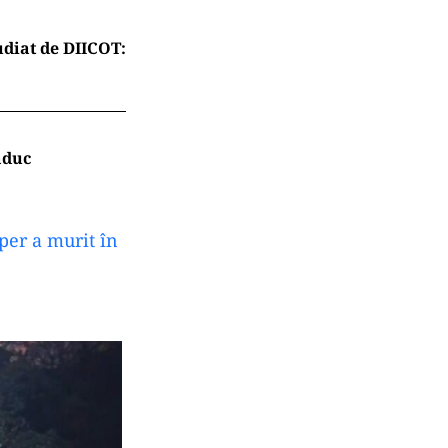
diat de DIICOT:
aduc
pper a murit în