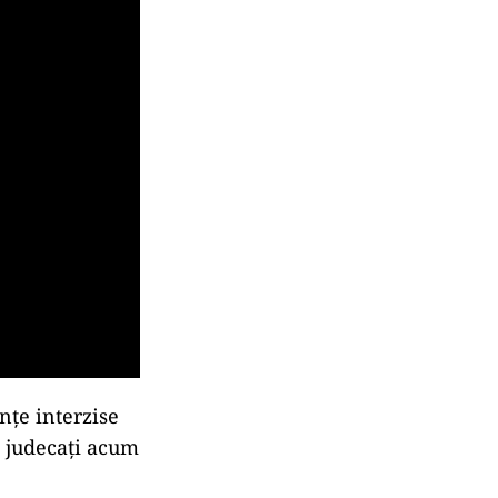
nțe interzise
nt judecați acum