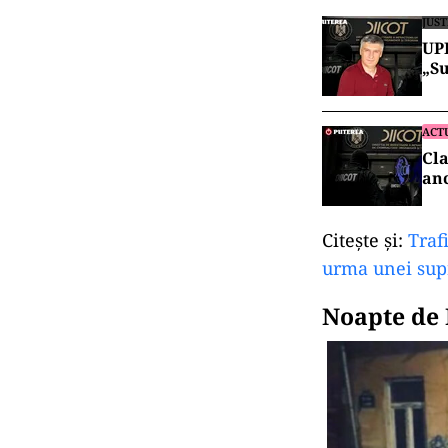
JUST
UPD
„Su
ACT
Cla
anc
Citește și:
Traf
urma unei sup
Noapte de R