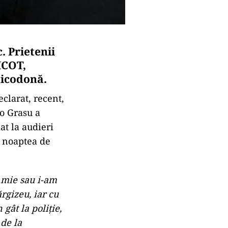
 Prietenii
ICOT,
xicodonă.
eclarat, recent,
to Grasu a
at la audieri
u noaptea de
l mie sau i-am
ărgizeu, iar cu
gât la poliție,
 de la