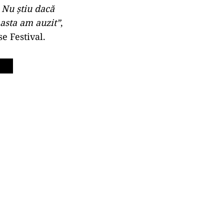
 Nu știu dacă
 asta am auzit”
,
e Festival.