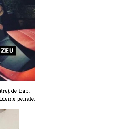
ăreț de trap,
robleme penale.