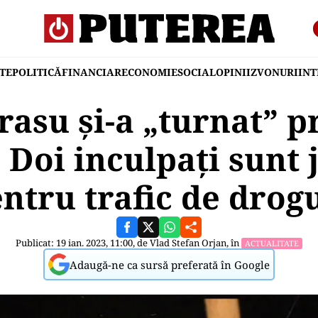
TE
POLITICĂ
FINANCIAR
ECONOMIE
SOCIAL
OPINII
ZVONURI
IN
asu și-a „turnat” p
 Doi inculpați sunt 
ntru trafic de drog
Publicat: 19 ian. 2023, 11:00, de
Vlad Stefan Orjan
, în
ACTUALITATE
Adaugă-ne ca sursă preferată în Google