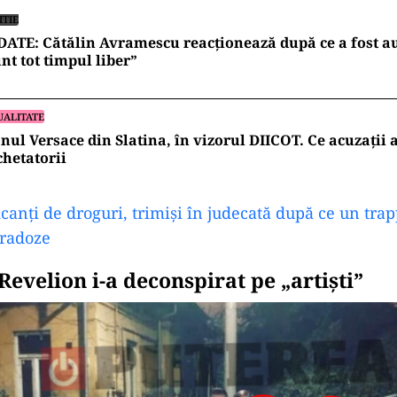
ITIE
ATE: Cătălin Avramescu reacționează după ce a fost au
nt tot timpul liber”
UALITATE
nul Versace din Slatina, în vizorul DIICOT. Ce acuzații 
hetatorii
icanți de droguri, trimiși în judecată după ce un tra
radoze
evelion i-a deconspirat pe „artiști”