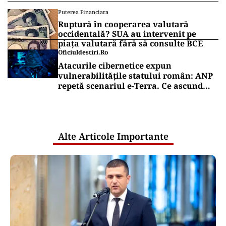
Puterea Financiara
Ruptură în cooperarea valutară
occidentală? SUA au intervenit pe
piața valutară fără să consulte BCE
Oficiuldestiri.ro
Atacurile cibernetice expun
vulnerabilitățile statului român: ANP
repetă scenariul e‑Terra. Ce ascund
comunicările oficiale și cine răspunde
pentru mentenanța IT a instituțiilor
publice
Alte Articole Importante