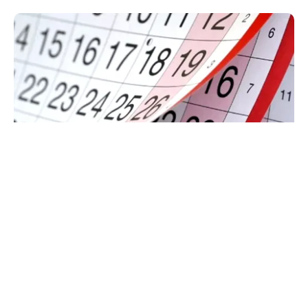
SOCIAL
Zile libere rămase în 2026. Când se mai poate
face punte până la finalul anului
TOS
Politica Cookies
Protecția Datelor Personale
Despre Noi
Publicitate
Echipa