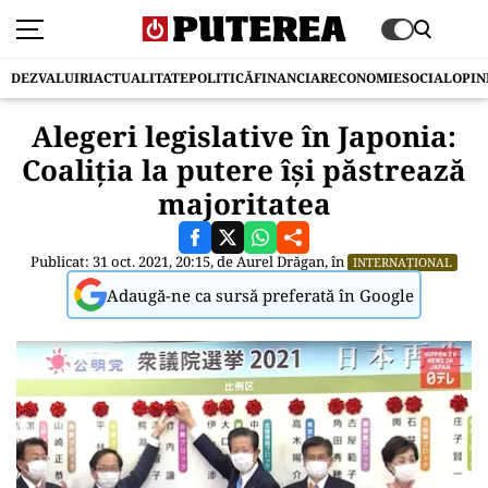
DEZVALUIRI
ACTUALITATE
POLITICĂ
FINANCIAR
ECONOMIE
SOCIAL
OPIN
Alegeri legislative în Japonia:
Coaliția la putere își păstrează
majoritatea
Publicat: 31 oct. 2021, 20:15, de
Aurel Drăgan
, în
INTERNAȚIONAL
Adaugă-ne ca sursă preferată în Google