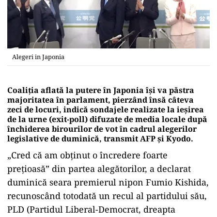
Alegeri in Japonia
Coaliţia aflată la putere în Japonia îşi va păstra
majoritatea în parlament, pierzând însă câteva
zeci de locuri, indică sondajele realizate la ieşirea
de la urne (exit-poll) difuzate de media locale după
închiderea birourilor de vot în cadrul alegerilor
legislative de duminică, transmit AFP şi Kyodo.
„Cred că am obţinut o încredere foarte
preţioasă” din partea alegătorilor, a declarat
duminică seara premierul nipon Fumio Kishida,
recunoscând totodată un recul al partidului său,
PLD (Partidul Liberal-Democrat, dreapta