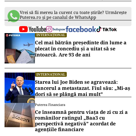
Vrei să fii mereu la curent cu toate știrile? Urmărește
Puterea.ro și pe canalul de WhatsApp
INTERNAȚIONAL
Cel mai bătrân președinte din lume a
plecat în concediu și a uitat să se
întoarcă. Are 93 de ani
INTERNAȚIONAL
Starea lui Joe Biden se agravează:
cancerul a metastazat. Fiul său: „Mi-aș
dori să se plângă mai mult”
Puterea Financiara
Ce înseamnă pentru viața de zi cu zi a
românilor ratingul „Baa3 cu
perspectivă negativă” acordat de
agențiile financiare