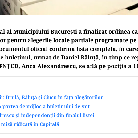
al al Municipiului București a finalizat ordinea c
vot pentru alegerile locale parțiale programate p
ocumentul oficial confirmă lista completă, în care
e buletinul, urmat de Daniel Băluță, în timp ce r
PNȚCD, Anca Alexandrescu, se află pe poziția a 11
i: Drulă, Băluță și Ciucu în fața alegătorilor
n partea de mijloc a buletinului de vot
escu și independenții din finalul listei
 miză ridicată în Capitală