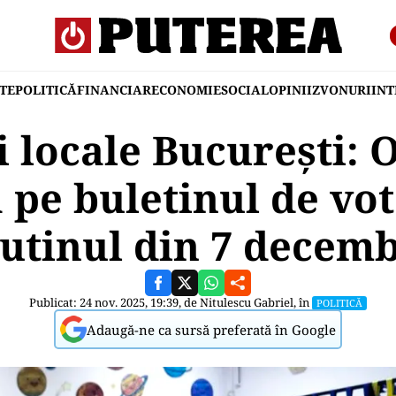
TE
POLITICĂ
FINANCIAR
ECONOMIE
SOCIAL
OPINII
ZVONURI
IN
i locale București: 
ă pe buletinul de vo
utinul din 7 decem
Publicat: 24 nov. 2025, 19:39, de
Nitulescu Gabriel
, în
POLITICĂ
Adaugă-ne ca sursă preferată în Google