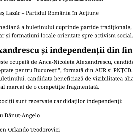
ad
a Crețu – Partidul Social Democrat Unit
ai-Ioan Lasca – Patrioții Poporului Român
reș Lazăr – Partidul România în Acțiune
ediană a buletinului cuprinde partide tradiționale,