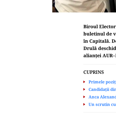
Biroul Elector
buletinul de 
în Capitală. D
Drulă deschid
alianței AUR–
CUPRINS
Primele poziți
Candidații di
Anca Alexandr
Un scrutin cu