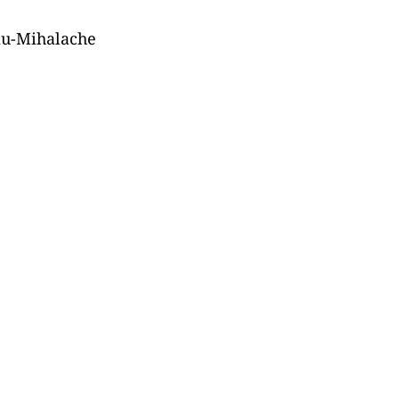
ru un
, dar și ai
 divers, cu
ui de vot
bile în
 Natură
niu-Mihalache