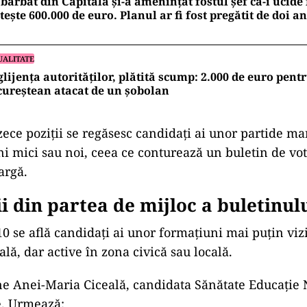
oziții: Drulă, Băluță și Ciucu în fa
lor
ie se află Cătălin Drulă, candidatul Uniunii Salvați
mat pe locul 2 de Daniel Băluță, reprezentantul Parti
pe locul 4 apare Ciprian Ciucu, candidatul Partidulu
într-o poziție considerată importantă pentru vizibilita
rse.ro
.
este ocupată de George-Valentin Burcea, candidatul P
ri, formațiune prezentă în premieră în această com
UALITATE
bărbat din Capitală și-a amenințat fostul șef că-i ucide 
tește 600.000 de euro. Planul ar fi fost pregătit de doi an
UALITATE