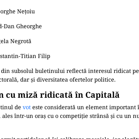
ar și formațiuni locale orientate spre activism social
andrescu și independenții din fina
 este ocupată de Anca-Nicoleta Alexandrescu, candida
eptate pentru București”, formată din AUR și PNȚCD. 
letinului, candidata beneficiază de vizibilitatea alia
ral marcat de o competiție fragmentată.
poziții sunt rezervate candidaților independenți:
ifu Dănuț-Angelo
gen-Orlando Teodorovici
eorghe Nețoiu
ad-Dan Gheorghe