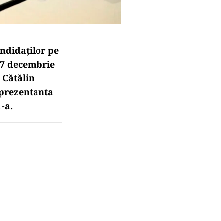
andidaților pe
e 7 decembrie
 Cătălin
eprezentanta
-a.