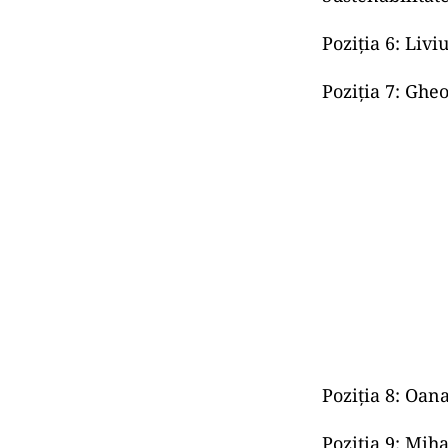
Neg
buc
Între primele z
unor formațiun
reprezentare l
Candidați
Pe pozițiile 5–
politica națion
Locul 5 îi rev
Sustenabilitat
Poziția 6: Liv
Poziția 7: Gh