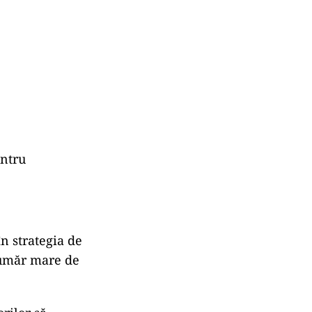
.
lul listei
ta alianței
Aflată în a
nței, într-un