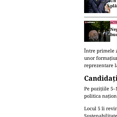
Primele p
alegători
Pe prima poziț
Acesta este ur
Democrat, iar 
Liberal, aflat 
arată
stiripesu
Poziția a 3-a 
Oamenilor Tine
ACT
Un 
plă
ACT