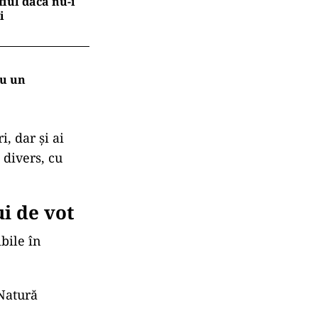
ța
 România.
dului Social
i Național
tea electorală,
artidului
petiție.
fiul dacă nu-i
i