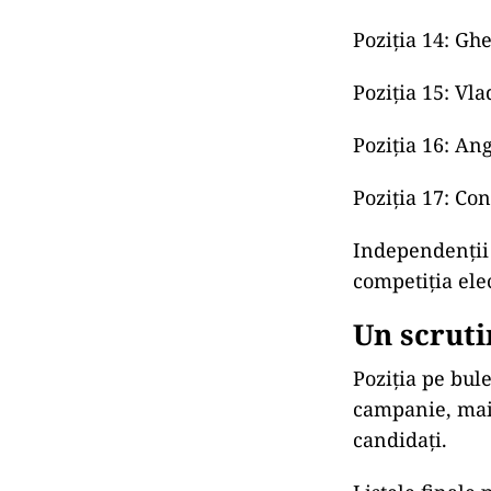
naționaliste, d
Anca Alex
Poziția a 11-a
electorale „Dr
doua parte a bu
context electo
Ultimele șase 
Poziția 12: Tr
Poziția 13: Eu
Poziția 14: Gh
Poziția 15: Vl