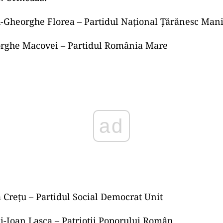
lijența autorităților, plătită scump: 2.000 de euro pent
ureștean atacat de un șobolan
ece poziții se regăsesc candidați ai unor partide mari
i mici sau noi, ceea ce conturează un buletin de vot
argă.
i din partea de mijloc a buletinul
10 se află candidați ai unor formațiuni mai puțin vizi
ală, dar active în zona civică sau locală.
ine Anei-Maria Ciceală, candidata Sănătate Educație
e. Urmează:
iu-Gheorghe Florea – Partidul Național Țărănesc Ma
eorghe Macovei – Partidul România Mare