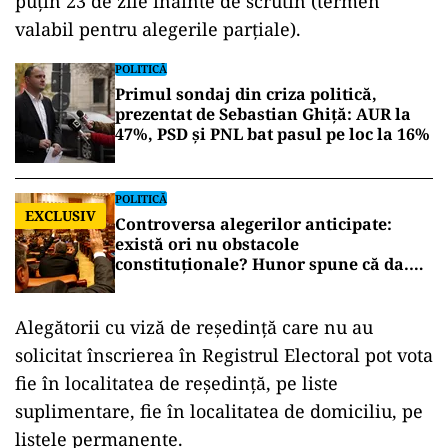
puțin 23 de zile înainte de scrutin (termen
valabil pentru alegerile parțiale).
POLITICĂ
Primul sondaj din criza politică,
prezentat de Sebastian Ghiță: AUR la
47%, PSD și PNL bat pasul pe loc la 16%
POLITICĂ
EXCLUSIV
Controversa alegerilor anticipate:
există ori nu obstacole
constituționale? Hunor spune că da.
Tudorel Toader ne lămurește
Alegătorii cu viză de reședință care nu au
solicitat înscrierea în Registrul Electoral pot vota
fie în localitatea de reședință, pe liste
suplimentare, fie în localitatea de domiciliu, pe
listele permanente.