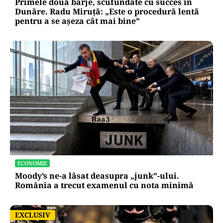
Primele două barje, scufundate cu succes în
Dunăre. Radu Miruță: „Este o procedură lentă
pentru a se așeza cât mai bine”
ECONOMIE
Moody’s ne-a lăsat deasupra „junk”-ului.
România a trecut examenul cu nota minimă
EXCLUSIV
EXCLUSIV