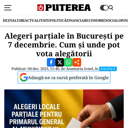
DEZVALUIRI
ACTUALITATE
POLITICĂ
FINANCIAR
ECONOMIE
SOCIAL
OPIN
Alegeri parțiale în București pe
7 decembrie. Cum și unde pot
vota alegătorii
Publicat: 04 dec. 2025, 11:46, de
Anamaria Ionel
, în
POLITICĂ
Adaugă-ne ca sursă preferată în Google