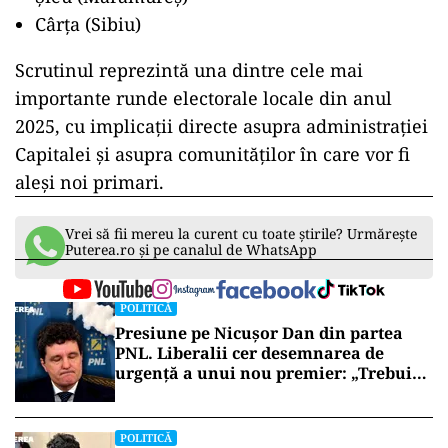
Cârța (Sibiu)
Scrutinul reprezintă una dintre cele mai
importante runde electorale locale din anul
2025, cu implicații directe asupra administrației
Capitalei și asupra comunităților în care vor fi
aleși noi primari.
Vrei să fii mereu la curent cu toate știrile? Urmărește
Puterea.ro și pe canalul de WhatsApp
POLITICĂ
Presiune pe Nicușor Dan din partea
PNL. Liberalii cer desemnarea de
urgență a unui nou premier: „Trebuie
să iasă fum alb de la Cotroceni!”
POLITICĂ