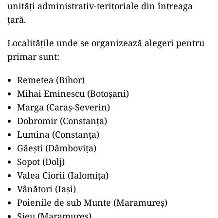
unități administrativ-teritoriale din întreaga
țară.
Localitățile unde se organizează alegeri pentru
primar sunt:
Remetea (Bihor)
Mihai Eminescu (Botoșani)
Marga (Caraș-Severin)
Dobromir (Constanța)
Lumina (Constanța)
Găești (Dâmbovița)
Sopot (Dolj)
Valea Ciorii (Ialomița)
Vânători (Iași)
Poienile de sub Munte (Maramureș)
Șieu (Maramureș)