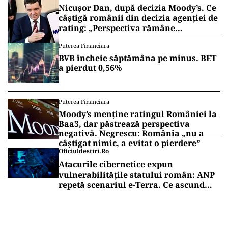
Nicușor Dan, după decizia Moody’s. Ce
câștigă românii din decizia agenției de
rating: „Perspectiva rămâne
rezervată”
Puterea Financiara
BVB încheie săptămâna pe minus. BET
a pierdut 0,56%
Puterea Financiara
Moody’s menține ratingul României la
Baa3, dar păstrează perspectiva
negativă. Negrescu: România „nu a
câștigat nimic, a evitat o pierdere”
Oficiuldestiri.ro
Atacurile cibernetice expun
vulnerabilitățile statului român: ANP
repetă scenariul e‑Terra. Ce ascund
comunicările oficiale și cine răspunde
pentru mentenanța IT a instituțiilor
publice