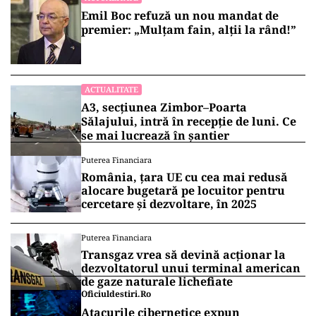
Emil Boc refuză un nou mandat de
premier: „Mulțam fain, alții la rând!”
ACTUALITATE
A3, secțiunea Zimbor–Poarta
Sălajului, intră în recepție de luni. Ce
se mai lucrează în șantier
Puterea Financiara
România, țara UE cu cea mai redusă
alocare bugetară pe locuitor pentru
cercetare și dezvoltare, în 2025
Puterea Financiara
Transgaz vrea să devină acționar la
dezvoltatorul unui terminal american
de gaze naturale lichefiate
Oficiuldestiri.ro
Atacurile cibernetice expun