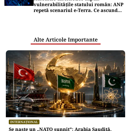
vulnerabilitățile statului român: ANP
repetă scenariul e‑Terra. Ce ascund
comunicările oficiale și cine răspunde
pentru mentenanța IT a instituțiilor
publice
Alte Articole Importante
INTERNAȚIONAL
Se naște un „NATO sunnit”: Arabia Saudită,