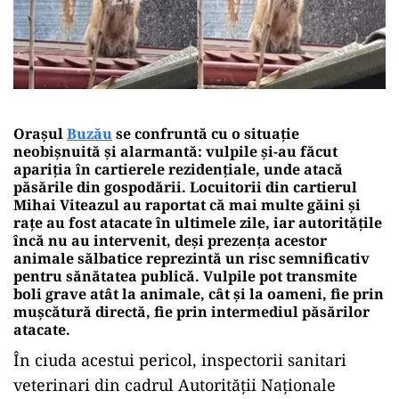
Orașul
Buzău
se confruntă cu o situație
neobișnuită și alarmantă: vulpile și-au făcut
apariția în cartierele rezidențiale, unde atacă
păsările din gospodării. Locuitorii din cartierul
Mihai Viteazul au raportat că mai multe găini și
rațe au fost atacate în ultimele zile, iar autoritățile
încă nu au intervenit, deși prezența acestor
animale sălbatice reprezintă un risc semnificativ
pentru sănătatea publică. Vulpile pot transmite
boli grave atât la animale, cât și la oameni, fie prin
mușcătură directă, fie prin intermediul păsărilor
atacate.
În ciuda acestui pericol, inspectorii sanitari
veterinari din cadrul Autorității Naționale