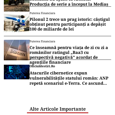
Producția de serie a început la Mediaș
Puterea Financiara
Pilonul 2 trece un prag istoric: câștigul
obținut pentru participanți a depășit
100 de miliarde de lei
Puterea Financiara
Ce înseamnă pentru viața de zi cu zi a
românilor ratingul „Baa3 cu
perspectivă negativă” acordat de
agențiile financiare
Oficiuldestiri.ro
Atacurile cibernetice expun
vulnerabilitățile statului român: ANP
repetă scenariul e‑Terra. Ce ascund
comunicările oficiale și cine răspunde
pentru mentenanța IT a instituțiilor
publice
Alte Articole Importante