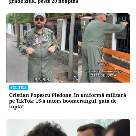
grade ziua, peste 20 noaptea
POLITICĂ
Cristian Popescu Piedone, în uniformă militară
pe TikTok: „S-a întors boomerangul, gata de
luptă”