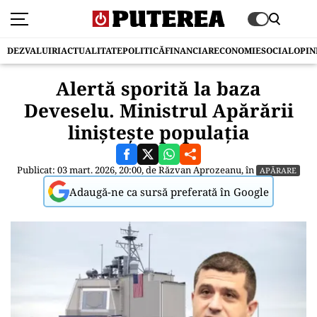
DEZVALUIRI
ACTUALITATE
POLITICĂ
FINANCIAR
ECONOMIE
SOCIAL
OPIN
Alertă sporită la baza
Deveselu. Ministrul Apărării
liniștește populația
Publicat: 03 mart. 2026, 20:00, de
Răzvan Aprozeanu
, în
APĂRARE
Adaugă-ne ca sursă preferată în Google