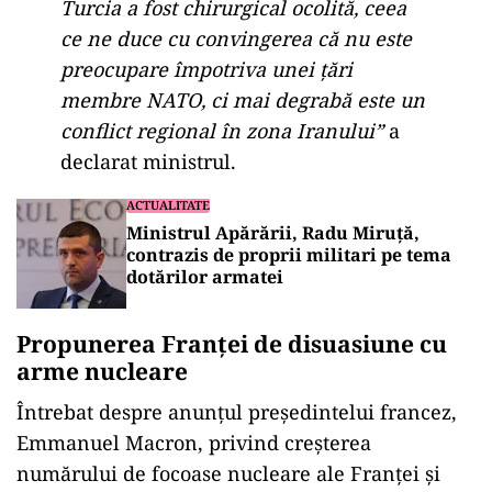
Turcia a fost chirurgical ocolită, ceea
ce ne duce cu convingerea că nu este
preocupare împotriva unei țări
membre NATO, ci mai degrabă este un
conflict regional în zona Iranului”
a
declarat ministrul.
ACTUALITATE
Ministrul Apărării, Radu Miruță,
contrazis de proprii militari pe tema
dotărilor armatei
Propunerea Franței de disuasiune cu
arme nucleare
Întrebat despre anunțul președintelui francez,
Emmanuel Macron, privind creșterea
numărului de focoase nucleare ale Franței și