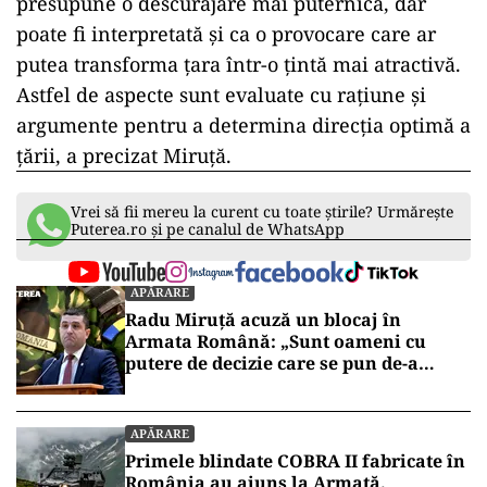
presupune o descurajare mai puternică, dar
poate fi interpretată și ca o provocare care ar
putea transforma țara într-o țintă mai atractivă.
Astfel de aspecte sunt evaluate cu rațiune și
argumente pentru a determina direcția optimă a
țării, a precizat Miruță.
Vrei să fii mereu la curent cu toate știrile? Urmărește
Puterea.ro și pe canalul de WhatsApp
APĂRARE
Radu Miruță acuză un blocaj în
Armata Română: „Sunt oameni cu
putere de decizie care se pun de-a
curmezișul”
APĂRARE
Primele blindate COBRA II fabricate în
România au ajuns la Armată.