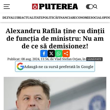
DEZVALUIRI
ACTUALITATE
POLITICĂ
FINANCIAR
ECONOMIE
SOCIAL
OPIN
Alexandru Rafila ține cu dinții
de funcția de ministru: Nu am
de ce să demisionez!
Publicat: 08 aug. 2024, 11:56, de
Vlad Stefan Orjan
, în
SĂNĂTATE
Adaugă-ne ca sursă preferată în Google