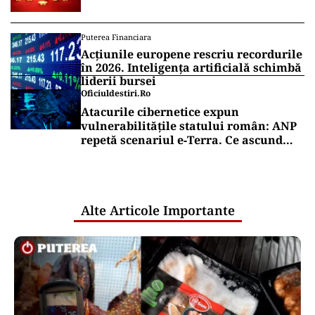
Puterea Financiara
Acțiunile europene rescriu recordurile
în 2026. Inteligența artificială schimbă
liderii bursei
Oficiuldestiri.ro
Atacurile cibernetice expun
vulnerabilitățile statului român: ANP
repetă scenariul e‑Terra. Ce ascund
comunicările oficiale și cine răspunde
pentru mentenanța IT a instituțiilor
publice
Alte Articole Importante