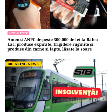
ACTUALITATE
Amenzi ANPC de peste 300.000 de lei la Bâlea
Lac: produse expirate, frigidere ruginite și
produse din carne și lapte, lăsate la soare
BREAKING NEWS
BREAKING NEWS