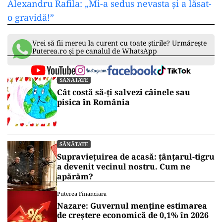
Alexandru Rafila: „Mi-a sedus nevasta și a lăsat-
o gravidă!”
Vrei să fii mereu la curent cu toate știrile? Urmărește
Puterea.ro și pe canalul de WhatsApp
SĂNĂTATE
Cât costă să-ți salvezi câinele sau
pisica în România
SĂNĂTATE
Supraviețuirea de acasă: țânțarul-tigru
a devenit vecinul nostru. Cum ne
apărăm?
Puterea Financiara
Nazare: Guvernul menține estimarea
de creștere economică de 0,1% în 2026