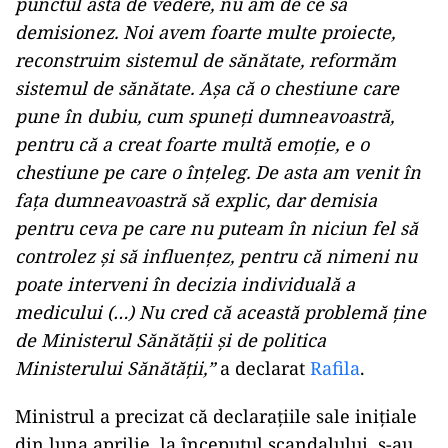
punctul ăsta de vedere, nu am de ce să
demisionez. Noi avem foarte multe proiecte,
reconstruim sistemul de sănătate, reformăm
sistemul de sănătate. Așa că o chestiune care
pune în dubiu, cum spuneți dumneavoastră,
pentru că a creat foarte multă emoție, e o
chestiune pe care o înțeleg. De asta am venit în
fața dumneavoastră să explic, dar demisia
pentru ceva pe care nu puteam în niciun fel să
controlez și să influențez, pentru că nimeni nu
poate interveni în decizia individuală a
medicului (…) Nu cred că această problemă ține
de Ministerul Sănătății și de politica
Ministerului Sănătății,”
a declarat
Rafila
.
Ministrul a precizat că declarațiile sale inițiale
din luna aprilie, la începutul scandalului, s-au