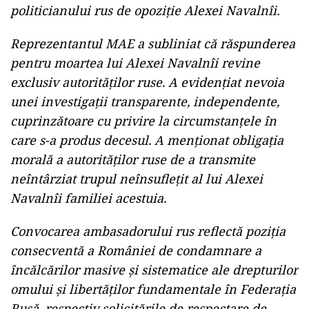
„Din dispoziția ministrului afacerilor externe
Luminița Odobescu, la 21 februarie 2024,
ambasadorul Federației Ruse la București,
Valery Kuzmin, a fost convocat la sediul
Ministerului Afacerilor Externe (MAE) în
legătură cu decesul subit în închisoare al
politicianului rus de opoziție Alexei Navalnîi.
Reprezentantul MAE a subliniat că răspunderea
pentru moartea lui Alexei Navalnîi revine
exclusiv autorităților ruse. A evidențiat nevoia
unei investigații transparente, independente,