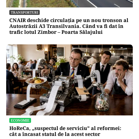
Scandalul celor 2,54%: ONG-urile îi cer
explicații Dianei Buzoianu și acuză lipsa
transparenței la Ministerul Mediului
TRANSPORTURI
CNAIR deschide circulația pe un nou tronson al
Autostrăzii A3 Transilvania. Când va fi dat în
trafic lotul Zimbor – Poarta Sălajului