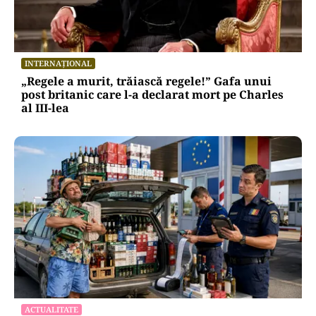
INTERNAȚIONAL
Cutiuța cu legende: după 30 de ani, începe
procesul pentru uciderea lui Tupac Shakur
INTERNAȚIONAL
„Regele a murit, trăiască regele!” Gafa unui
post britanic care l-a declarat mort pe Charles