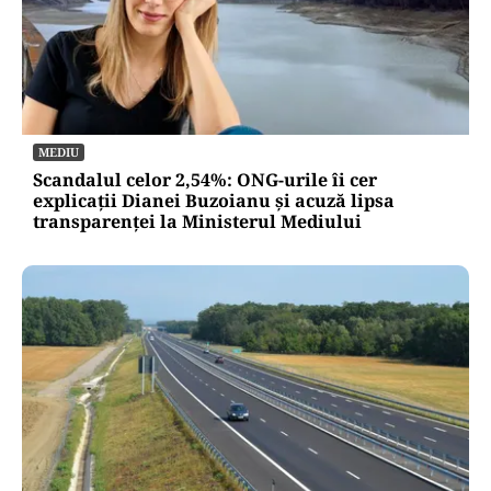
FINANȚE
BNR: Inflația va scădea în următoarele luni,
dar energia și alimentele reprezintă, totuși,
principalele riscuri
MEDIU