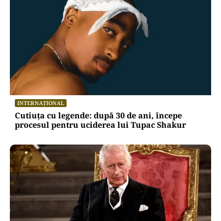
BNR menține dobânda-cheie la 6,50%.
Inflația a scăzut în iunie, dar
economia rămâne sub presiune
Oficiuldestiri.ro
Atacurile cibernetice expun
vulnerabilitățile statului român: ANP
repetă scenariul e‑Terra. Ce ascund
comunicările oficiale și cine răspunde
pentru mentenanța IT a instituțiilor
publice
Alte Articole Importante