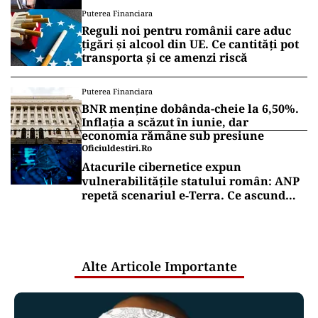
Vrei să fii mereu la curent cu toate știrile? Urmărește
Puterea.ro și pe canalul de WhatsApp
POLITICĂ
Politica românească zace. Singura
mișcare nouă este recunoașterea
faptului că nimeni nu poate câștiga
POLITICĂ
Scandalul de la Portul
Constanța: Ciprian Șerban o acuză pe
Oana Gheorghiu că nu cunoaște legea
companiilor de stat
Puterea Financiara
Reguli noi pentru românii care aduc
țigări și alcool din UE. Ce cantități pot
transporta și ce amenzi riscă
Puterea Financiara