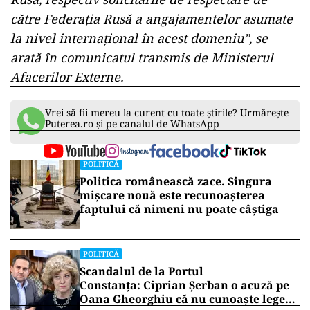
cuprinzătoare cu privire la circumstanțele în
care s-a produs decesul. A menționat obligația
morală a autorităților ruse de a transmite
neîntârziat trupul neînsuflețit al lui Alexei
Navalnîi familiei acestuia.
Convocarea ambasadorului rus reflectă poziția
consecventă a României de condamnare a
încălcărilor masive și sistematice ale drepturilor
omului și libertăților fundamentale în Federația
Rusă, respectiv solicitările de respectare de
către Federația Rusă a angajamentelor asumate
la nivel internațional în acest domeniu”, se
arată în comunicatul transmis de Ministerul
Afacerilor Externe.