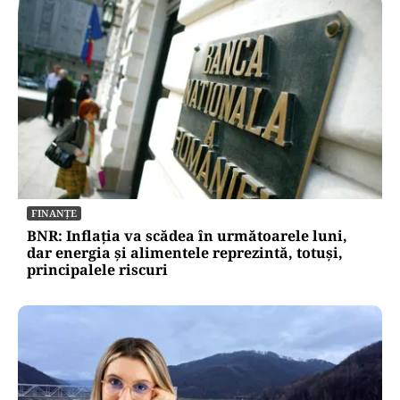
ACTUALITATE
Nivel alarmant pe Dunăre: debitul a ajuns la
un nou minim istoric. Ce se întâmplă la
Cernavodă