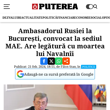
DEZVALUIRI
ACTUALITATE
POLITICĂ
FINANCIAR
ECONOMIE
SOCIAL
OPIN
Ambasadorul Rusiei la
București, convocat la sediul
MAE. Are legătură cu moartea
lui Navalnîi
Publicat: 21 feb. 2024, 18:51, de
Filon Stan
, în
POLITICĂ
Adaugă-ne ca sursă preferată în Google