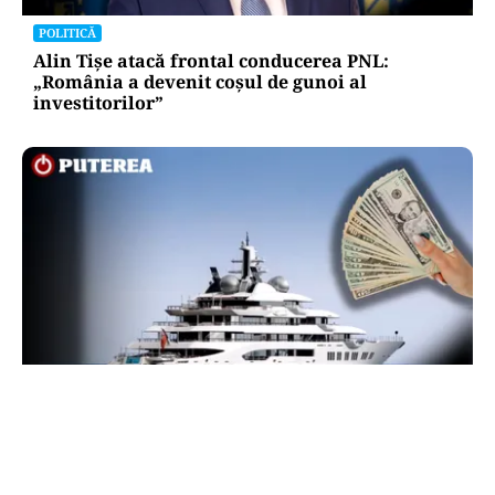
POLITICĂ
Alin Tișe atacă frontal conducerea PNL:
„România a devenit coșul de gunoi al
investitorilor”
INTERNAȚIONAL
Megayahtul Amadea, confiscat de americani de
la un oligarh rus, a fost scos la vânzare. Noul
proprietar a scos din conturi 187 de milioane de