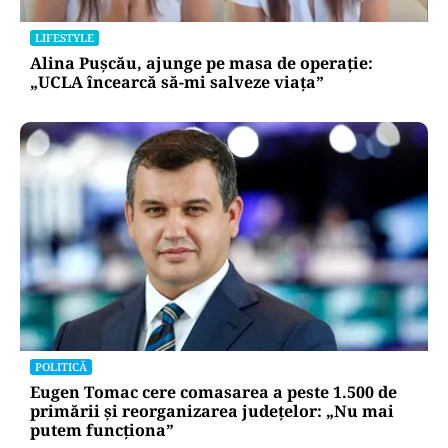
LIFESTYLE
Alina Pușcău, ajunge pe masa de operație:
„UCLA încearcă să-mi salveze viața”
POLITICĂ
Eugen Tomac cere comasarea a peste 1.500 de
primării și reorganizarea județelor: „Nu mai
putem funcționa”