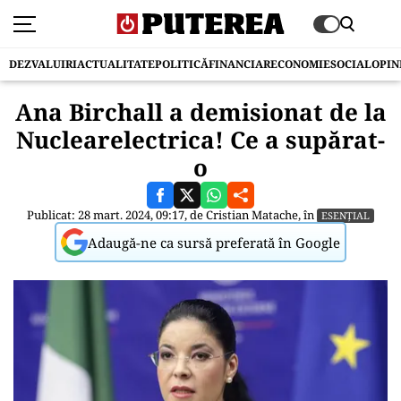
DEZVALUIRI
ACTUALITATE
POLITICĂ
FINANCIAR
ECONOMIE
SOCIAL
OPIN
Ana Birchall a demisionat de la
Nuclearelectrica! Ce a supărat-
o
Publicat: 28 mart. 2024, 09:17, de
Cristian Matache
, în
ESENȚIAL
Adaugă-ne ca sursă preferată în Google