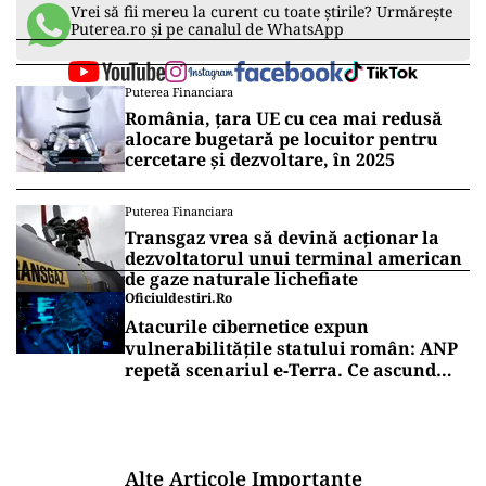
Vrei să fii mereu la curent cu toate știrile? Urmărește
Puterea.ro și pe canalul de WhatsApp
Puterea Financiara
România, țara UE cu cea mai redusă
alocare bugetară pe locuitor pentru
cercetare și dezvoltare, în 2025
Puterea Financiara
Transgaz vrea să devină acționar la
dezvoltatorul unui terminal american
de gaze naturale lichefiate
Oficiuldestiri.ro
Atacurile cibernetice expun
vulnerabilitățile statului român: ANP
repetă scenariul e‑Terra. Ce ascund
comunicările oficiale și cine răspunde
pentru mentenanța IT a instituțiilor
publice
Alte Articole Importante