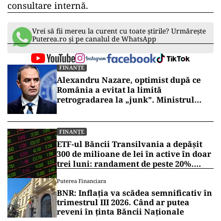
consultare internă.
Vrei să fii mereu la curent cu toate știrile? Urmărește
Puterea.ro și pe canalul de WhatsApp
FINANȚE
Alexandru Nazare, optimist după ce
România a evitat la limită
retrogradarea la „junk”. Ministrul
anunță creștere economică de peste 2%
în 2027
FINANȚE
ETF-ul Băncii Transilvania a depășit
300 de milioane de lei în active în doar
trei luni: randament de peste 20%.
Testul real va veni într-o perioadă de
Puterea Financiara
corecții
BNR: Inflația va scădea semnificativ în
trimestrul III 2026. Când ar putea
reveni în ținta Băncii Naționale