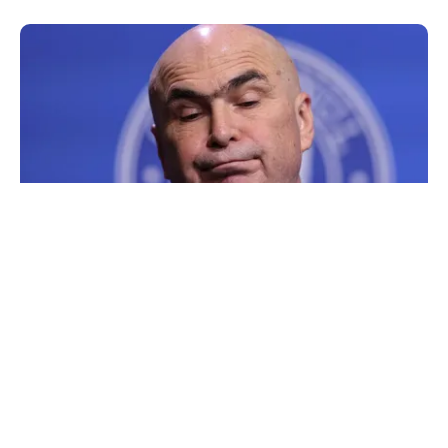
POLITICĂ
Condițiile lui Bolojan pentru viitorul premier.
PNL ridică șapte bariere în calea noului guvern
TOS
Politica Cookies
Protecția Datelor Personale
Despre Noi
Publicitate
Echipa