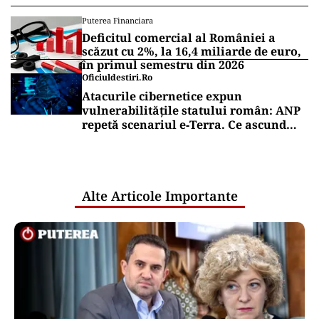
Puterea Financiara
Deficitul comercial al României a
scăzut cu 2%, la 16,4 miliarde de euro,
în primul semestru din 2026
Oficiuldestiri.ro
Atacurile cibernetice expun
vulnerabilitățile statului român: ANP
repetă scenariul e‑Terra. Ce ascund
comunicările oficiale și cine răspunde
pentru mentenanța IT a instituțiilor
publice
Alte Articole Importante