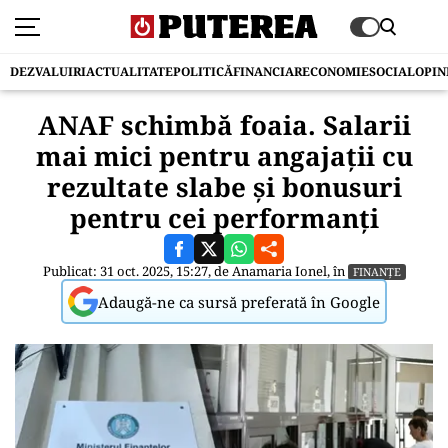
DEZVALUIRI
ACTUALITATE
POLITICĂ
FINANCIAR
ECONOMIE
SOCIAL
OPIN
ANAF schimbă foaia. Salarii
mai mici pentru angajații cu
rezultate slabe și bonusuri
pentru cei performanți
Publicat: 31 oct. 2025, 15:27, de
Anamaria Ionel
, în
FINANȚE
Adaugă-ne ca sursă preferată în Google