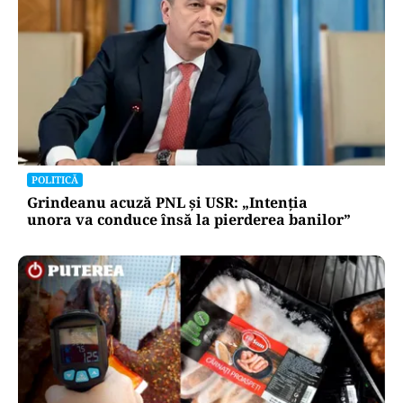
de creștere economică de 0,1% în 2026
Oficiuldestiri.ro
Atacurile cibernetice expun
vulnerabilitățile statului român: ANP
repetă scenariul e‑Terra. Ce ascund
comunicările oficiale și cine răspunde
pentru mentenanța IT a instituțiilor
publice
Alte Articole Importante