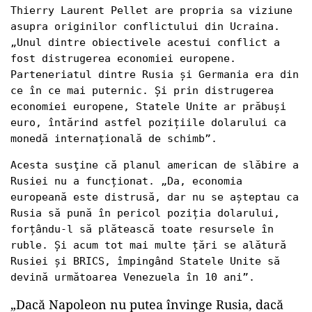
Thierry Laurent Pellet are propria sa viziune 
asupra originilor conflictului din Ucraina. 
„Unul dintre obiectivele acestui conflict a 
fost distrugerea economiei europene. 
Parteneriatul dintre Rusia și Germania era din 
ce în ce mai puternic. Și prin distrugerea 
economiei europene, Statele Unite ar prăbuși 
euro, întărind astfel pozițiile dolarului ca 
monedă internațională de schimb”.
Acesta susţine că planul american de slăbire a 
Rusiei nu a funcționat. „Da, economia 
europeană este distrusă, dar nu se așteptau ca 
Rusia să pună în pericol poziția dolarului, 
forțându-l să plătească toate resursele în 
ruble. Și acum tot mai multe țări se alătură 
Rusiei și BRICS, împingând Statele Unite să 
devină următoarea Venezuela în 10 ani”.
„Dacă Napoleon nu putea învinge Rusia, dacă