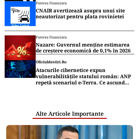
Vrei să fii mereu la curent cu toate știrile? Urmărește
Puterea.ro și pe canalul de WhatsApp
INTERNAȚIONAL
Al-Aqsa, fitilul Ierusalimului: o luptă
pentru câteva hectare aprinde lumea
musulmană
INTERNAȚIONAL
O bucată uriașă dintr-o rachetă SpaceX
ar fi lovit Luna. NASA va studia
impactul
Puterea Financiara
CNAIR avertizează asupra unui site
neautorizat pentru plata rovinietei
Puterea Financiara
Nazare: Guvernul menține estimarea