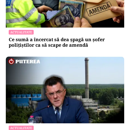
METEO
Cod roșu de caniculă extremă, prelungit în
șapte județe: temperaturi de până la 41 de
grade
ACTUALITATE
Ce sumă a încercat să dea șpagă un șofer