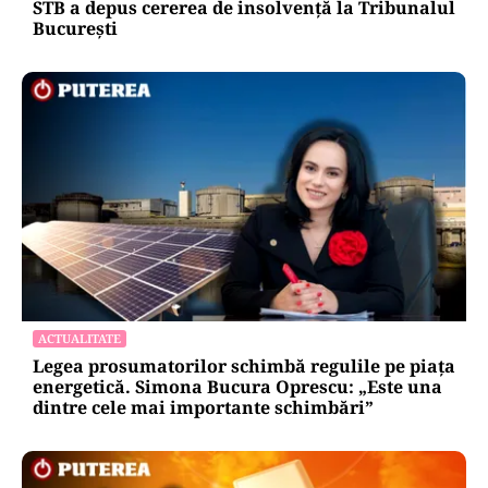
BREAKING NEWS
BREAKING NEWS
ACTUALITATE
STB a depus cererea de insolvență la Tribunalul
București