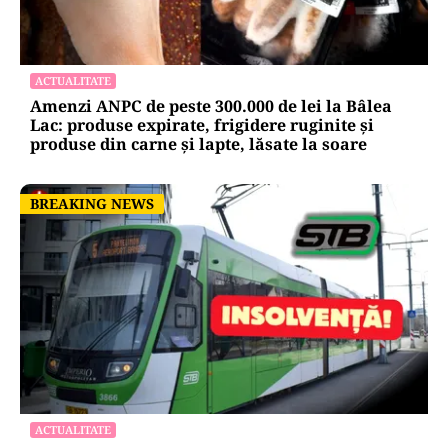
POLITICĂ
Grindeanu acuză PNL și USR: „Intenția
unora va conduce însă la pierderea banilor”
ACTUALITATE
Amenzi ANPC de peste 300.000 de lei la Bâlea
Lac: produse expirate, frigidere ruginite și
produse din carne și lapte, lăsate la soare