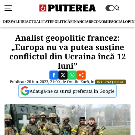
DEZVALUIRI
ACTUALITATE
POLITICĂ
FINANCIAR
ECONOMIE
SOCIAL
OPIN
Analist geopolitic francez:
„Europa nu va putea susține
conflictul din Ucraina încă 12
luni”
Publicat: 28 iun. 2023, 21:00, de
Ovidiu Zară
, în
INTERNAȚIONAL
Adaugă-ne ca sursă preferată în Google