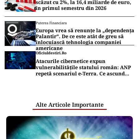
scăzut cu 2%, la 16,4 miliarde de euro,
în primul semestru din 2026
Puterea Financiara
Europa vrea să renunțe la „dependența
Palantir”. De ce este atât de greu să
înlocuiască tehnologia companiei
americane
Oficiuldestiri.ro
Atacurile cibernetice expun
vulnerabilitățile statului român: ANP
repetă scenariul e‑Terra. Ce ascund
comunicările oficiale și cine răspunde
pentru mentenanța IT a instituțiilor
publice
Alte Articole Importante