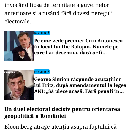
invocând lipsa de fermitate a guvernelor
anterioare și acuzând fără dovezi nereguli
electorale.
POLITICĂ
Pe cine vede premier Crin Antonescu
în locul lui Ilie Bolojan. Numele pe
care l-ar desemna, dacă ar fi
președinte
POLITICĂ
George Simion răspunde acuzațiilor
lui Fritz, după amendamentul la legea
ANI: „Să plece acasă. Fără penali în
funcții publice”
Un duel electoral decisiv pentru orientarea
geopolitică a României
Bloomberg atrage atenția asupra faptului că