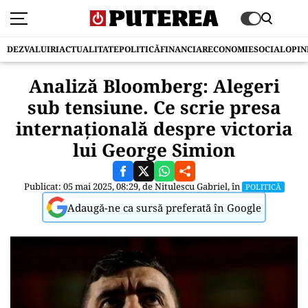
DEZVALUIRI
ACTUALITATE
POLITICĂ
FINANCIAR
ECONOMIE
SOCIAL
OPIN
Analiză Bloomberg: Alegeri
sub tensiune. Ce scrie presa
internațională despre victoria
lui George Simion
Publicat: 05 mai 2025, 08:29, de
Nitulescu Gabriel
, în
POLITICĂ
Adaugă-ne ca sursă preferată în Google