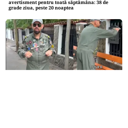
avertisment pentru toată săptămâna: 38 de
grade ziua, peste 20 noaptea
POLITICĂ
Cristian Popescu Piedone, în uniformă militară
pe TikTok: „S-a întors boomerangul, gata de
luptă”