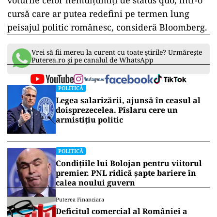
voturile celor nemulțumiți de status quo, într-o
cursă care ar putea redefini pe termen lung
peisajul politic românesc, consideră Bloomberg.
Vrei să fii mereu la curent cu toate știrile? Urmărește
Puterea.ro și pe canalul de WhatsApp
POLITICĂ
Legea salarizării, ajunsă în ceasul al
doisprezecelea. Pîslaru cere un
armistițiu politic
POLITICĂ
Condițiile lui Bolojan pentru viitorul
premier. PNL ridică șapte bariere în
calea noului guvern
Puterea Financiara
Deficitul comercial al României a