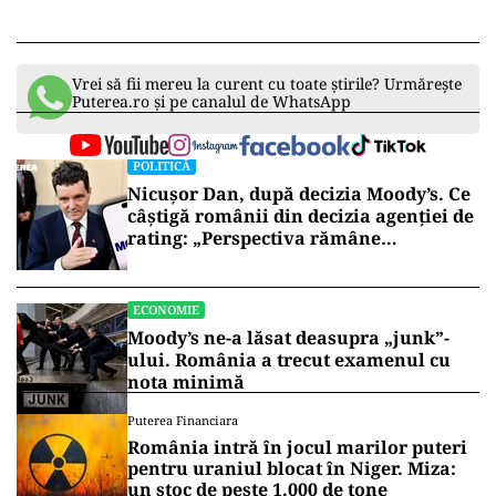
Vrei să fii mereu la curent cu toate știrile? Urmărește
Puterea.ro și pe canalul de WhatsApp
POLITICĂ
Nicușor Dan, după decizia Moody’s. Ce
câștigă românii din decizia agenției de
rating: „Perspectiva rămâne
rezervată”
ECONOMIE
Moody’s ne-a lăsat deasupra „junk”-
ului. România a trecut examenul cu
nota minimă
Puterea Financiara
România intră în jocul marilor puteri
pentru uraniul blocat în Niger. Miza:
un stoc de peste 1.000 de tone