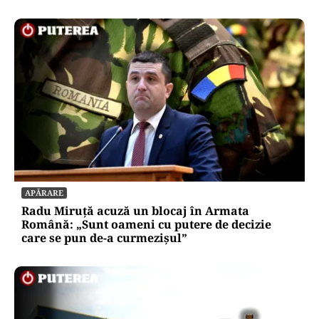
APĂRARE
Radu Miruță acuză un blocaj în Armata
Română: „Sunt oameni cu putere de decizie
care se pun de-a curmezișul”