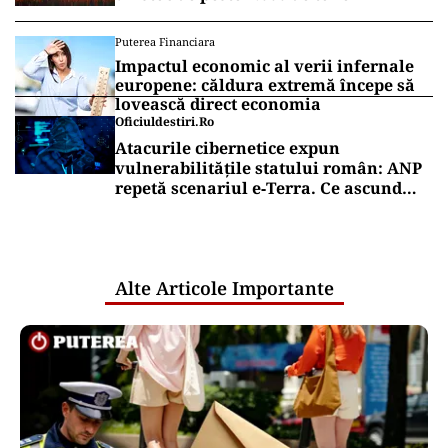
Puterea Financiara
Impactul economic al verii infernale
europene: căldura extremă începe să
lovească direct economia
Oficiuldestiri.ro
Atacurile cibernetice expun
vulnerabilitățile statului român: ANP
repetă scenariul e‑Terra. Ce ascund
comunicările oficiale și cine răspunde
pentru mentenanța IT a instituțiilor
publice
Alte Articole Importante