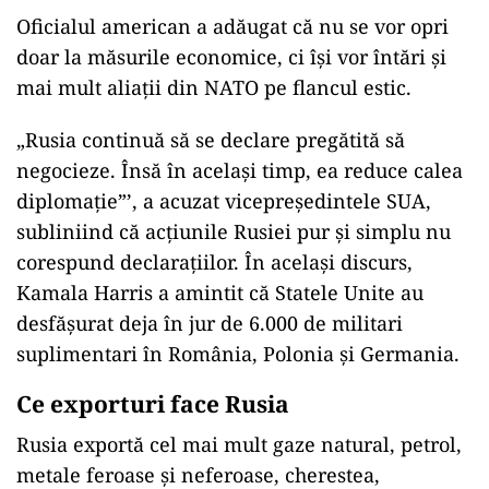
Oficialul american a adăugat că nu se vor opri
doar la măsurile economice, ci își vor întări și
mai mult aliații din NATO pe flancul estic.
„Rusia continuă să se declare pregătită să
negocieze. Însă în acelaşi timp, ea reduce calea
diplomaţie”’, a acuzat vicepreşedintele SUA,
subliniind că acţiunile Rusiei pur şi simplu nu
corespund declaraţiilor. În acelaşi discurs,
Kamala Harris a amintit că Statele Unite au
desfăşurat deja în jur de 6.000 de militari
suplimentari în România, Polonia şi Germania.
Ce exporturi face Rusia
Rusia exportă cel mai mult gaze natural, petrol,
metale feroase și neferoase, cherestea,