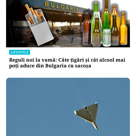
LIFESTYLE
Reguli noi la vamă: Câte țigări și cât alcool mai
poți aduce din Bulgaria cu sacoșa