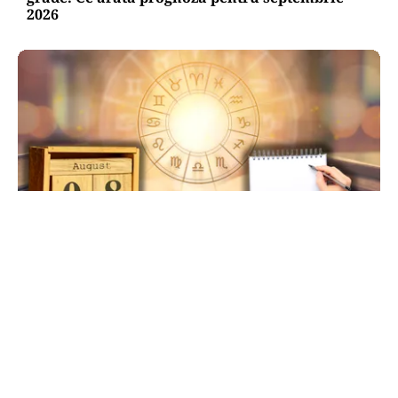
2026
HOROSCOP
Ziua de 8.08, cea mai puternică din an pentru
dorințe. Ritualul simplu de manifestare
TOS
Politica Cookies
Protecția Datelor Personale
Despre Noi
Publicitate
Echipa