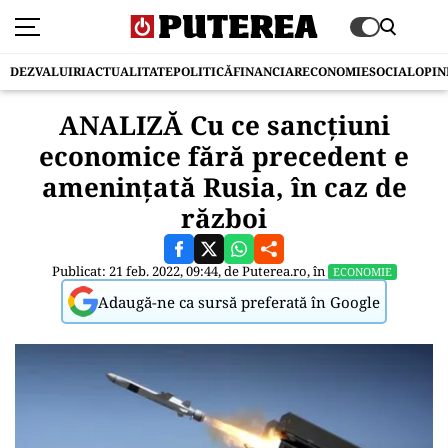
DEZVALUIRI
ACTUALITATE
POLITICĂ
FINANCIAR
ECONOMIE
SOCIAL
OPIN
ANALIZĂ Cu ce sancțiuni
economice fără precedent e
amenințată Rusia, în caz de
război
Publicat: 21 feb. 2022, 09:44, de
Puterea.ro
, în
ECONOMIE
Adaugă-ne ca sursă preferată în Google