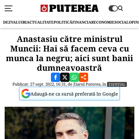
DEZVALUIRI
ACTUALITATE
POLITICĂ
FINANCIAR
ECONOMIE
SOCIAL
OPIN
Anastasiu către ministrul
Muncii: Hai să facem ceva cu
munca la negru; aici sunt banii
dumneavoastră
Publicat: 27 sept. 2022, 16:31, de
Ziarul Puterea
, în
ESENȚIAL
Adaugă-ne ca sursă preferată în Google