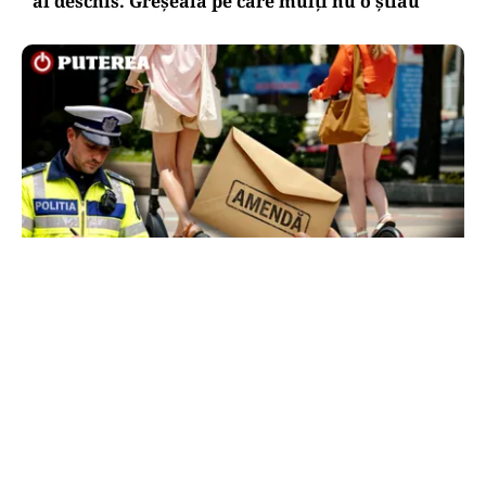
ai deschis. Greșeala pe care mulți nu o știau
LIFESTYLE
Locul din România unde trotinetele vor fi
interzise în parcuri. Cine riscă amenzi de până
la 5.000 de lei
TOS
Politica Cookies
Protecția Datelor Personale
Despre Noi
Publicitate
Echipa