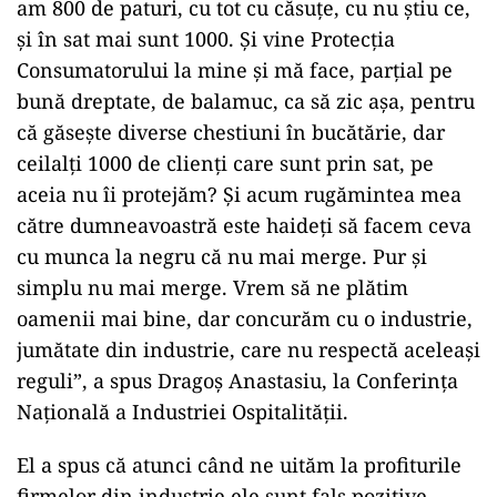
am 800 de paturi, cu tot cu căsuţe, cu nu ştiu ce,
şi în sat mai sunt 1000. Şi vine Protecţia
Consumatorului la mine şi mă face, parţial pe
bună dreptate, de balamuc, ca să zic aşa, pentru
că găseşte diverse chestiuni în bucătărie, dar
ceilalţi 1000 de clienţi care sunt prin sat, pe
aceia nu îi protejăm? Şi acum rugămintea mea
către dumneavoastră este haideţi să facem ceva
cu munca la negru că nu mai merge. Pur şi
simplu nu mai merge. Vrem să ne plătim
oamenii mai bine, dar concurăm cu o industrie,
jumătate din industrie, care nu respectă aceleaşi
reguli”, a spus Dragoş Anastasiu, la Conferinţa
Naţională a Industriei Ospitalităţii.
El a spus că atunci când ne uităm la profiturile
firmelor din industrie ele sunt fals pozitive