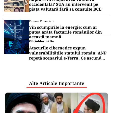
occidentală? SUA au intervenit pe
piața valutară fără să consulte BCE
Puterea Financiara
Vin scumpirile la energie: cum ar
putea arăta facturile românilor din
această toamnă
Oficiuldestiri.ro
Atacurile cibernetice expun
vulnerabilitățile statului român: ANP
repetă scenariul e‑Terra. Ce ascund
comunicările oficiale și cine răspunde
pentru mentenanța IT a instituțiilor
publice
Alte Articole Importante