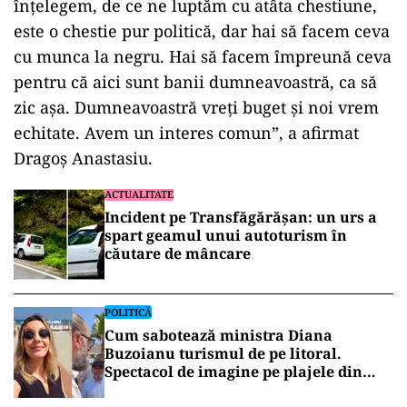
înţelegem, de ce ne luptăm cu atâta chestiune,
este o chestie pur politică, dar hai să facem ceva
cu munca la negru. Hai să facem împreună ceva
pentru că aici sunt banii dumneavoastră, ca să
zic aşa. Dumneavoastră vreţi buget şi noi vrem
echitate. Avem un interes comun”, a afirmat
Dragoş Anastasiu.
ACTUALITATE
Incident pe Transfăgărășan: un urs a
spart geamul unui autoturism în
căutare de mâncare
POLITICĂ
Cum sabotează ministra Diana
Buzoianu turismul de pe litoral.
Spectacol de imagine pe plajele din
Mamaia