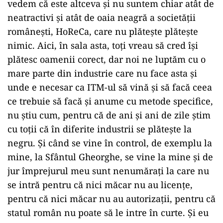
vedem că este altceva şi nu suntem chiar atât de
neatractivi şi atât de oaia neagră a societăţii
româneşti, HoReCa, care nu plăteşte plăteşte
nimic. Aici, în sala asta, toţi vreau să cred îşi
plătesc oamenii corect, dar noi ne luptăm cu o
mare parte din industrie care nu face asta şi
unde e necesar ca ITM-ul să vină şi să facă ceea
ce trebuie să facă şi anume cu metode specifice,
nu ştiu cum, pentru că de ani şi ani de zile ştim
cu toţii că în diferite industrii se plăteşte la
negru. Şi când se vine în control, de exemplu la
mine, la Sfântul Gheorghe, se vine la mine şi de
jur împrejurul meu sunt nenumăraţi la care nu
se intră pentru că nici măcar nu au licenţe,
pentru că nici măcar nu au autorizaţii, pentru că
statul român nu poate să le intre în curte. Şi eu