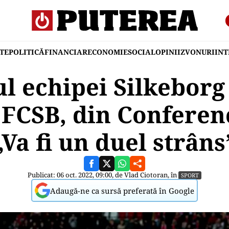
TE
POLITICĂ
FINANCIAR
ECONOMIE
SOCIAL
OPINII
ZVONURI
IN
l echipei Silkeborg 
 FCSB, din Conferen
„Va fi un duel strâns
Publicat: 06 oct. 2022, 09:00, de
Vlad Ciotoran
, în
SPORT
Adaugă-ne ca sursă preferată în Google