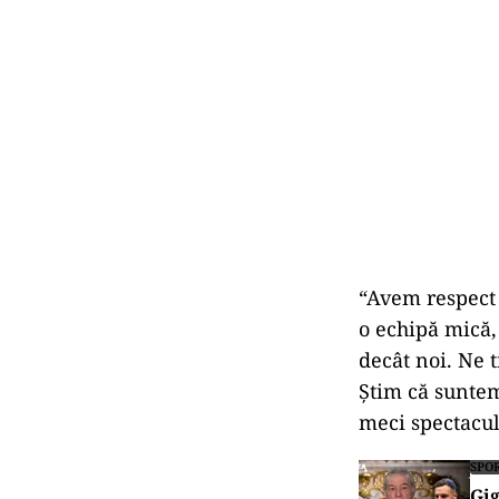
“Avem respect
o echipă mică,
decât noi. Ne 
Știm că suntem
meci spectacul
SPO
Gig