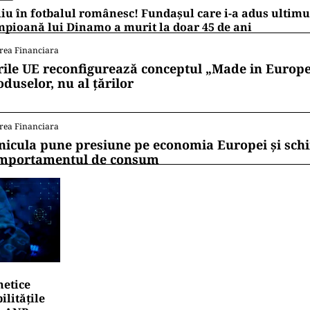
iu în fotbalul românesc! Fundașul care i-a adus ultimul
pioană lui Dinamo a murit la doar 45 de ani
rea Financiara
rile UE reconfigurează conceptul „Made in Europe
oduselor, nu al țărilor
rea Financiara
nicula pune presiune pe economia Europei și sc
mportamentul de consum
netice
litățile