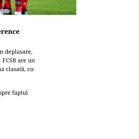
erence
în deplasare,
. FCSB are un
a clasată, cu
spre faptul