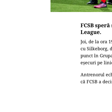
FCSB speră 
League.
Joi, de la ora 
cu Silkeborg, 
punct în Grupa 
eșecuri pe lini
Antrenorul ech
că FCSB a decis