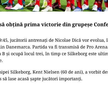
să obțină prima victorie din grupeșe Conf
19:45, jucătorii antrenați de Nicolae Dică vor evolua, 
din Danemarca. Partida va fi transmisă de Pro Arena
B și ocupă locul trei, în timp ce Silkeborg este ultim
e.
ipei Silkeborg, Kent Nielsen (60 de ani), a vorbit de
 să lase acasă șapte jucători importanți.
Play