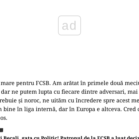
 mare pentru FCSB. Am arătat în primele două meci
 dar ne putem lupta cu fiecare dintre adversari, mai 
trebuie și noroc, ne uităm cu încredere spre acest m
 bine în liga internă, dar în Europa e altceva. Cred c
os.
RT
i Becali, gata cu Politic! Patronul de la FCSB a luat deci