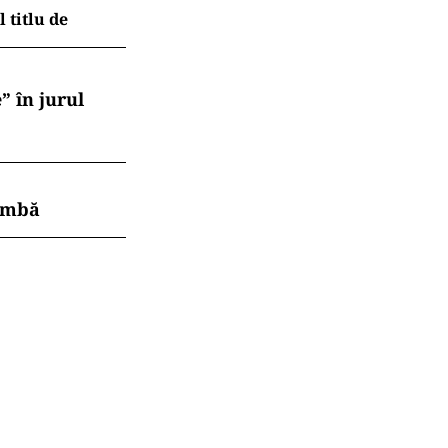
 titlu de
” în jurul
himbă