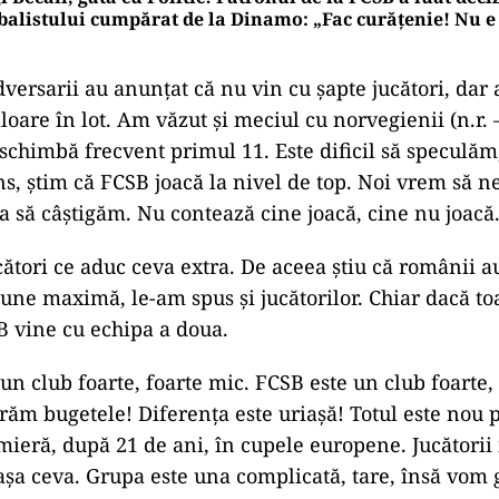
balistului cumpărat de la Dinamo: „Fac curățenie! Nu e
versarii au anunțat că nu vin cu șapte jucători, dar a
aloare în lot. Am văzut și meciul cu norvegienii (n.r. –
schimbă frecvent primul 11. Este dificil să speculă
ns, știm că FCSB joacă la nivel de top. Noi vrem să n
ca să câștigăm. Nu contează cine joacă, cine nu joacă
ători ce aduc ceva extra. De aceea știu că românii a
siune maximă, le-am spus și jucătorilor. Chiar dacă t
B vine cu echipa a doua.
un club foarte, foarte mic. FCSB este un club foarte,
ăm bugetele! Diferența este uriașă! Totul este nou 
ieră, după 21 de ani, în cupele europene. Jucătorii
șa ceva. Grupa este una complicată, tare, însă vom g