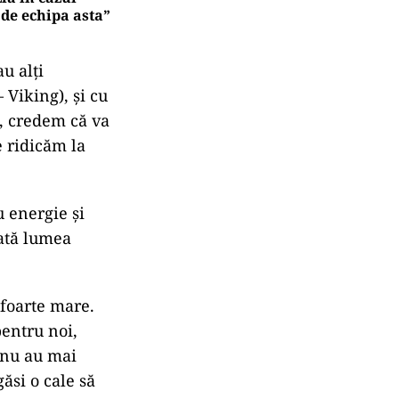
 de echipa asta”
u alți
 Viking), și cu
m, credem că va
e ridicăm la
.
u energie și
oată lumea
 foarte mare.
pentru noi,
 nu au mai
ăsi o cale să