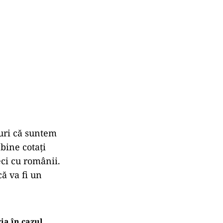
uri că suntem
bine cotați
eci cu românii.
ă va fi un
zia în cazul