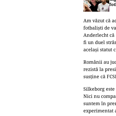
fot
Am văzut că ad
fotbaliști de v
Anderlecht că 
fi un duel strâ
același statut 
Românii au juc
rezistă la pre
susține că FCS
Silkeborg este 
Nici nu compar
suntem în prem
experimentat a