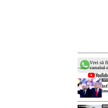
Vrei să f
canalul
SP
Inf
ime
SP