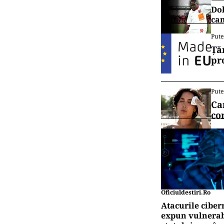
Dol
cam
Pute
Ță
pr
Pute
Ca
co
Oficiuldestiri.ro
Atacurile ciber
expun vulnerabi