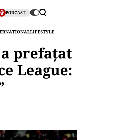
PODCAST
TERNAȚIONAL
LIFESTYLE
a prefațat
ce League:
”