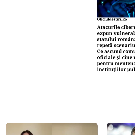
Oficiuldestiri.ro
Atacurile ciber
expun vulnerabi
statului român
repetă scenariu
Ce ascund comu
oficiale și cin
pentru mentena
instituțiilor pu