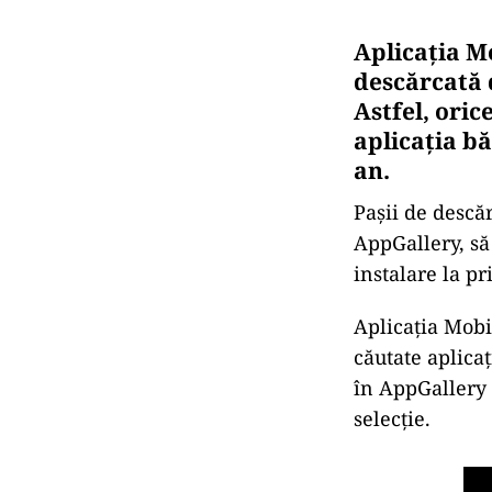
Aplica
ția M
descărcată 
Astfel, oric
aplicația bă
an.
Pașii de descăr
AppGallery, să
instalare la pr
Aplicația Mobi
căutate aplicaț
în AppGallery s
selecție.