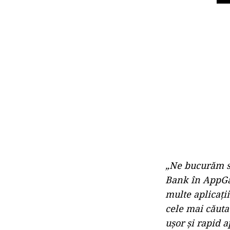
„Ne bucurăm s
Bank în AppGa
multe aplicați
cele mai căuta
ușor și rapid a