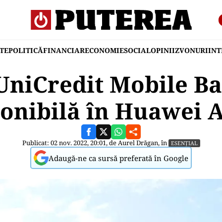
TE
POLITICĂ
FINANCIAR
ECONOMIE
SOCIAL
OPINII
ZVONURI
IN
 UniCredit Mobile Ba
onibilă în Huawei 
Publicat: 02 nov. 2022, 20:01, de
Aurel Drăgan
, în
ESENȚIAL
Adaugă-ne ca sursă preferată în Google