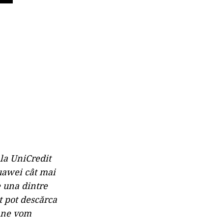
la UniCredit
uawei cât mai
e una dintre
t pot descărca
i ne vom