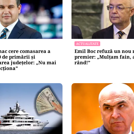
ACTUALITATE
ac cere comasarea a
Emil Boc refuză un nou
0 de primării și
premier: „Mulțam fain, a
area județelor: „Nu mai
rând!”
cționa”