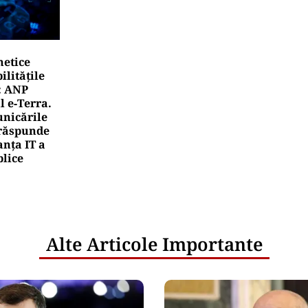
netice
litățile
: ANP
l e‑Terra.
nicările
e răspunde
nța IT a
blice
Alte Articole Importante