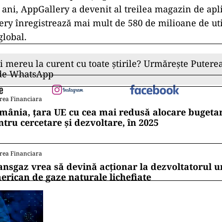
 ani, AppGallery a devenit al treilea magazin de apli
ry înregistrează mai mult de 580 de milioane de util
global.
ii mereu la curent cu toate știrile? Urmărește Puterea
 de WhatsApp
rea Financiara
mânia, țara UE cu cea mai redusă alocare bugetar
ntru cercetare și dezvoltare, în 2025
rea Financiara
ansgaz vrea să devină acționar la dezvoltatorul u
erican de gaze naturale lichefiate