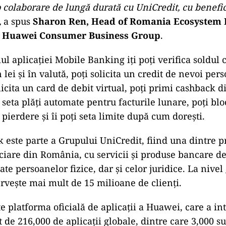
 colaborare de lungă durată cu UniCredit, cu benefici
,
a spus
Sharon Ren, Head of Romania Ecosystem
, Huawei Consumer Business Group
.
l aplicației Mobile Banking iți poți verifica soldul c
n lei și în valută, poți solicita un credit de nevoi pe
licita un card de debit virtual, poți primi cashback d
i seta plăți automate pentru facturile lunare, poți bl
 pierdere și îi poți seta limite după cum dorești.
 este parte a Grupului UniCredit, fiind una dintre p
nciare din România, cu servicii și produse bancare de
nate persoanelor fizice, dar și celor juridice. La nivel
rvește mai mult de 15 milioane de clienți.
e platforma oficială de aplicații a Huawei, care a in
de 216,000 de aplicații globale, dintre care 3,000 su