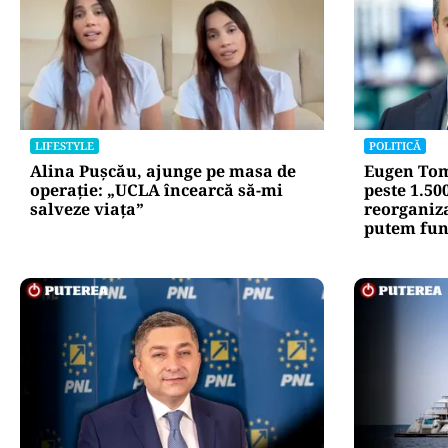
LIFESTYLE
POLITICĂ
Alina Pușcău, ajunge pe masa de
Eugen Tom
operație: „UCLA încearcă să-mi
peste 1.50
salveze viața”
reorganiz
putem fun