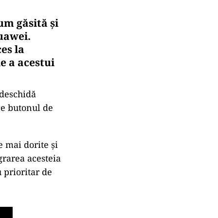
um găsită și
uawei.
es la
e a acestui
ă deschidă
pe butonul de
 mai dorite și
egrarea acesteia
 prioritar de