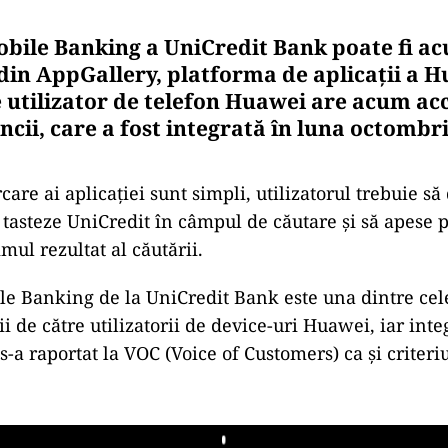
obile Banking a UniCredit Bank poate fi ac
din AppGallery, platforma de aplicații a H
e utilizator de telefon Huawei are acum acc
ncii, care a fost integrată în luna octombri
care ai aplicației sunt simpli, utilizatorul trebuie s
 tasteze UniCredit în câmpul de căutare și să apese 
imul rezultat al căutării.
le Banking de la UniCredit Bank este una dintre cele
ii de către utilizatorii de device-uri Huawei, iar int
-a raportat la VOC (Voice of Customers) ca și criteriu