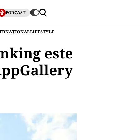
PODCAST
TERNAȚIONAL
LIFESTYLE
nking este
AppGallery