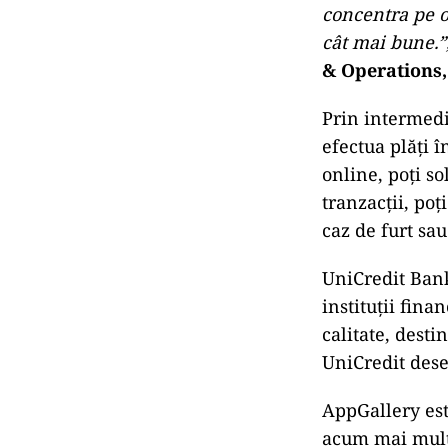
concentra pe o
cât mai bune.”
& Operations
Prin intermediu
efectua plăți î
online, poți so
tranzacții, poț
caz de furt sau
UniCredit Bank
instituții fina
calitate, desti
UniCredit dese
AppGallery est
acum mai mult 