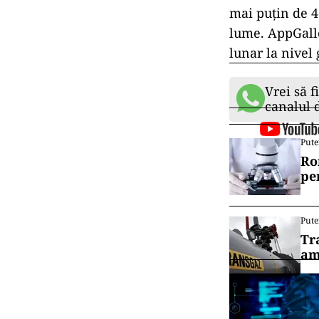
mai puțin de 4
lume. AppGalle
lunar la nivel 
Vrei să f
canalul
Pute
Ro
pe
Pute
Tr
am