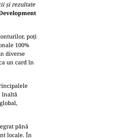
i și rezultate
 Development
onturilor, poți
rsonale 100%
in diverse
oca un card în
rincipalele
 înaltă
 global,
tegrat până
nt locale. În