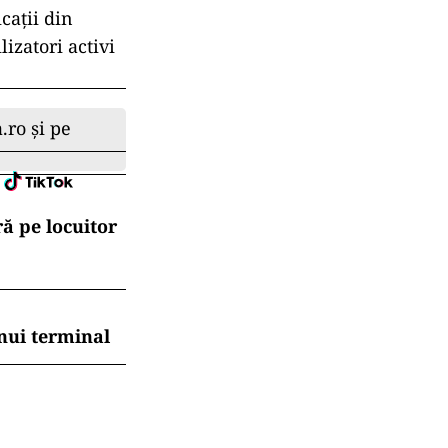
cații din
izatori activi
.ro și pe
ă pe locuitor
nui terminal