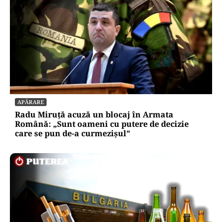
APĂRARE
Radu Miruță acuză un blocaj în Armata
Română: „Sunt oameni cu putere de decizie
care se pun de-a curmezișul”