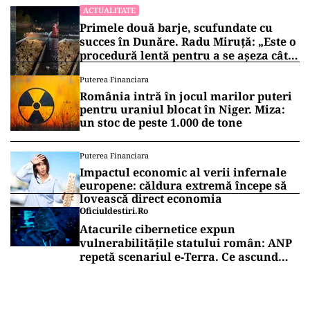
ACTUALITATE
Primele două barje, scufundate cu
succes în Dunăre. Radu Miruță: „Este o
procedură lentă pentru a se așeza cât
mai bine”
Puterea Financiara
România intră în jocul marilor puteri
pentru uraniul blocat în Niger. Miza:
un stoc de peste 1.000 de tone
Puterea Financiara
Impactul economic al verii infernale
europene: căldura extremă începe să
lovească direct economia
Oficiuldestiri.ro
Atacurile cibernetice expun
vulnerabilitățile statului român: ANP
repetă scenariul e‑Terra. Ce ascund
comunicările oficiale și cine răspunde
pentru mentenanța IT a instituțiilor
publice