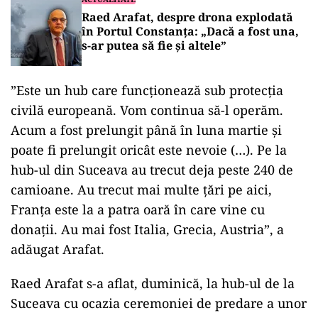
Raed Arafat, despre drona explodată
în Portul Constanța: „Dacă a fost una,
s-ar putea să fie și altele”
”Este un hub care funcţionează sub protecţia
civilă europeană. Vom continua să-l operăm.
Acum a fost prelungit până în luna martie şi
poate fi prelungit oricât este nevoie (…). Pe la
hub-ul din Suceava au trecut deja peste 240 de
camioane. Au trecut mai multe ţări pe aici,
Franţa este la a patra oară în care vine cu
donaţii. Au mai fost Italia, Grecia, Austria”, a
adăugat Arafat.
Raed Arafat s-a aflat, duminică, la hub-ul de la
Suceava cu ocazia ceremoniei de predare a unor