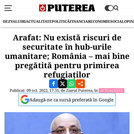
DEZVALUIRI
ACTUALITATE
POLITICĂ
FINANCIAR
ECONOMIE
SOCIAL
OPIN
Arafat: Nu există riscuri de
securitate în hub-urile
umanitare; România – mai bine
pregătită pentru primirea
refugiaţilor
Publicat: 09 oct. 2022, 17:31, de
Ziarul Puterea
, în
ACTUALITATE
Adaugă-ne ca sursă preferată în Google