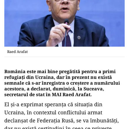
Raed Arafat
România este mai bine pregătită pentru a primi
refugiaţi din Ucraina, dar în prezent nu există
semnale că s-ar înregistra o creştere a numărului
acestora, a declarat, duminică, la Suceava,
secretarul de stat în MAI Raed Arafat.
El şi-a exprimat speranţa că situaţia din
Ucraina, în contextul conflictului armat
declanşat de Federaţia Rusă, se va îmbunătăţi,
dar nu există certitudini în ceea ce priveşte